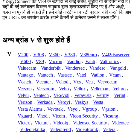
* iSpyConnect का V89 के उत्पादों से कोई संबंध, जुड़ाव या साहचर्य नहीं है।
यहाँ दी गई कनेक्शन विवरण समुदाय द्वारा क्राउडसोर्स किए गए हैं और अधूरे,
गलत या पुराने हो सकते हैं। हम कोई गारंटी या वारंटी प्रदान नहीं करते कि आप
इन URLs का उपयोग करके अपने कैमरों से कनेक्ट करने में सक्षम होंगे।
अन्य ब्रांड V से शुरू होते हैं
V
V200
,
V308
,
V360
,
V380
,
V380pro
,
V4l2rtspserver
,
V600
,
V89
,
Vacron
,
Vaddio
,
Vahti
,
Valtronics
,
Valuecam
,
Vanderbilt
,
Vandersec
,
Vandesc
,
Vangold
,
Vantage
,
Vantech
,
Vastsee
,
Vatel
,
Vatilon
,
Vcam
,
Vcatch
,
Vcenter
,
Vchod
,
Vcs
,
Vea
,
Veevocam
,
Veezon
,
Veezoom
,
Veho
,
Veilux
,
Velleman
,
Velpro
,
Velvu
,
Ventech
,
Veo/vidi
,
Veravista
,
Verifly
,
Verint
,
Verizon
,
Verkada
,
Veroyi
,
Veskys
,
Vesta
,
Vesta Alarms
,
Vevotek
,
Veyo
,
Vgroup
,
Vgsion
,
Vguard
,
Vhod
,
Vicom
,
Vicon Security
,
Vicsung
,
Victex
,
Victure
,
Videoiq
,
Videosec Security
,
Videotec
,
Videoteknika
,
Videotrend
,
Videotronik
,
Videra
,