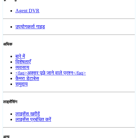
Agent DVR
उपयोगकर्ता गाइड
अधिक
बारे में
विशेषताएँ
व्यवसाय
<faq>अक्सर पूछे जाने वाले प्रश्न</faq>
कैमरा डेटाबेस
समुदाय
लाइसेंसिंग
लाइसेंस खरीदें
लाइसेंस प्रबंधित करें
अन्य