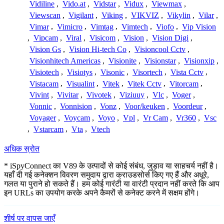
Vidiline
,
Vido.at
,
Vidstar
,
Vidux
,
Viewmax
,
Viewscan
,
Vigilant
,
Viking
,
VIKVIZ
,
Vikylin
,
Vilar
,
Vimar
,
Vimicro
,
Vimtag
,
Vimtech
,
Viofo
,
Vip Vision
,
Vipcam
,
Viral
,
Visicom
,
Vision
,
Vision Digi
,
Vision Gs
,
Vision Hi-tech Co
,
Visioncool Cctv
,
Visionhitech Americas
,
Visionite
,
Visionstar
,
Visionxip
,
Visiotech
,
Visiotys
,
Visonic
,
Visortech
,
Vista Cctv
,
Vistacam
,
Visualint
,
Vitek
,
Vitek Cctv
,
Vitorcam
,
Vivint
,
Vivitar
,
Vivotek
,
Viziuuy
,
Vlc
,
Voger
,
Vonnic
,
Vonnision
,
Vonz
,
Voor/keuken
,
Voordeur
,
Voyager
,
Voycam
,
Voyo
,
Vpl
,
Vr Cam
,
Vr360
,
Vsc
,
Vstarcam
,
Vta
,
Vtech
अधिक स्रोत
* iSpyConnect का V89 के उत्पादों से कोई संबंध, जुड़ाव या साहचर्य नहीं है।
यहाँ दी गई कनेक्शन विवरण समुदाय द्वारा क्राउडसोर्स किए गए हैं और अधूरे,
गलत या पुराने हो सकते हैं। हम कोई गारंटी या वारंटी प्रदान नहीं करते कि आप
इन URLs का उपयोग करके अपने कैमरों से कनेक्ट करने में सक्षम होंगे।
शीर्ष पर वापस जाएँ