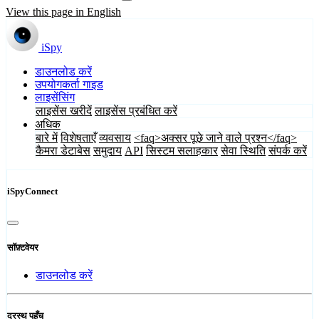
View this page in English
iSpy
डाउनलोड करें
उपयोगकर्ता गाइड
लाइसेंसिंग
लाइसेंस खरीदें
लाइसेंस प्रबंधित करें
अधिक
बारे में
विशेषताएँ
व्यवसाय
<faq>अक्सर पूछे जाने वाले प्रश्न</faq>
कैमरा डेटाबेस
समुदाय
API
सिस्टम सलाहकार
सेवा स्थिति
संपर्क करें
iSpyConnect
सॉफ़्टवेयर
डाउनलोड करें
दूरस्थ पहुँच