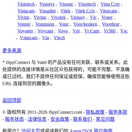
Visiotech
,
Visiotys
,
Visonic
,
Visortech
,
Vista Cctv
,
Vistacam
,
Visualint
,
Vitek
,
Vitek Cctv
,
Vitorcam
,
Vivint
,
Vivitar
,
Vivotek
,
Viziuuy
,
Vlc
,
Voger
,
Vonnic
,
Vonnision
,
Vonz
,
Voor/keuken
,
Voordeur
,
Voyager
,
Voycam
,
Voyo
,
Vpl
,
Vr Cam
,
Vr360
,
Vsc
,
Vstarcam
,
Vta
,
Vtech
更多来源
* iSpyConnect 与 Vatel 的产品没有任何关联、联系或关系。此
处提供的连接详情是从社区众包获得的，可能不完整、不准确
或已过时。我们不提供任何保证或担保，确保您能够使用这些
URL 连接到您的摄像头。
返回顶部
© 版权所有 2011-2026 iSpyConnect.com -
隐私政策
-
服务条款
-
服务状态
-
法律信息
-
安全政策
-
联系我们
-
常见问题
新用户？
访问主页
或阅读我们的
Agent DVR 用户指南