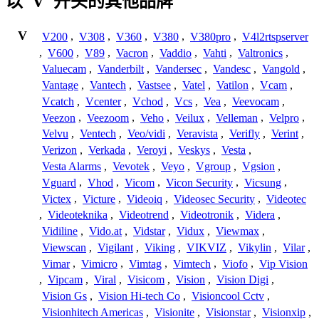
以"V"开头的其他品牌
V
V200
,
V308
,
V360
,
V380
,
V380pro
,
V4l2rtspserver
,
V600
,
V89
,
Vacron
,
Vaddio
,
Vahti
,
Valtronics
,
Valuecam
,
Vanderbilt
,
Vandersec
,
Vandesc
,
Vangold
,
Vantage
,
Vantech
,
Vastsee
,
Vatel
,
Vatilon
,
Vcam
,
Vcatch
,
Vcenter
,
Vchod
,
Vcs
,
Vea
,
Veevocam
,
Veezon
,
Veezoom
,
Veho
,
Veilux
,
Velleman
,
Velpro
,
Velvu
,
Ventech
,
Veo/vidi
,
Veravista
,
Verifly
,
Verint
,
Verizon
,
Verkada
,
Veroyi
,
Veskys
,
Vesta
,
Vesta Alarms
,
Vevotek
,
Veyo
,
Vgroup
,
Vgsion
,
Vguard
,
Vhod
,
Vicom
,
Vicon Security
,
Vicsung
,
Victex
,
Victure
,
Videoiq
,
Videosec Security
,
Videotec
,
Videoteknika
,
Videotrend
,
Videotronik
,
Videra
,
Vidiline
,
Vido.at
,
Vidstar
,
Vidux
,
Viewmax
,
Viewscan
,
Vigilant
,
Viking
,
VIKVIZ
,
Vikylin
,
Vilar
,
Vimar
,
Vimicro
,
Vimtag
,
Vimtech
,
Viofo
,
Vip Vision
,
Vipcam
,
Viral
,
Visicom
,
Vision
,
Vision Digi
,
Vision Gs
,
Vision Hi-tech Co
,
Visioncool Cctv
,
Visionhitech Americas
,
Visionite
,
Visionstar
,
Visionxip
,