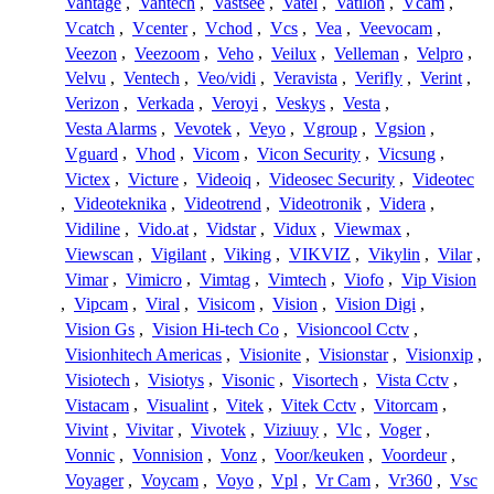
Vantage
,
Vantech
,
Vastsee
,
Vatel
,
Vatilon
,
Vcam
,
Vcatch
,
Vcenter
,
Vchod
,
Vcs
,
Vea
,
Veevocam
,
Veezon
,
Veezoom
,
Veho
,
Veilux
,
Velleman
,
Velpro
,
Velvu
,
Ventech
,
Veo/vidi
,
Veravista
,
Verifly
,
Verint
,
Verizon
,
Verkada
,
Veroyi
,
Veskys
,
Vesta
,
Vesta Alarms
,
Vevotek
,
Veyo
,
Vgroup
,
Vgsion
,
Vguard
,
Vhod
,
Vicom
,
Vicon Security
,
Vicsung
,
Victex
,
Victure
,
Videoiq
,
Videosec Security
,
Videotec
,
Videoteknika
,
Videotrend
,
Videotronik
,
Videra
,
Vidiline
,
Vido.at
,
Vidstar
,
Vidux
,
Viewmax
,
Viewscan
,
Vigilant
,
Viking
,
VIKVIZ
,
Vikylin
,
Vilar
,
Vimar
,
Vimicro
,
Vimtag
,
Vimtech
,
Viofo
,
Vip Vision
,
Vipcam
,
Viral
,
Visicom
,
Vision
,
Vision Digi
,
Vision Gs
,
Vision Hi-tech Co
,
Visioncool Cctv
,
Visionhitech Americas
,
Visionite
,
Visionstar
,
Visionxip
,
Visiotech
,
Visiotys
,
Visonic
,
Visortech
,
Vista Cctv
,
Vistacam
,
Visualint
,
Vitek
,
Vitek Cctv
,
Vitorcam
,
Vivint
,
Vivitar
,
Vivotek
,
Viziuuy
,
Vlc
,
Voger
,
Vonnic
,
Vonnision
,
Vonz
,
Voor/keuken
,
Voordeur
,
Voyager
,
Voycam
,
Voyo
,
Vpl
,
Vr Cam
,
Vr360
,
Vsc