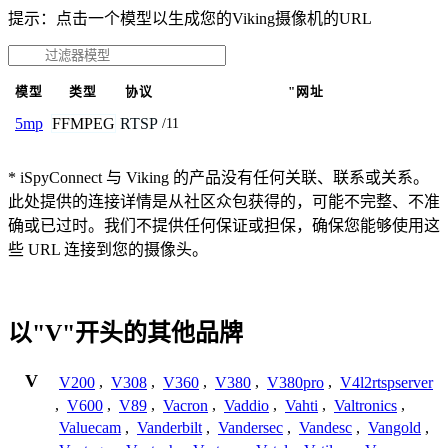
提示：点击一个模型以生成您的Viking摄像机的URL
模型
类型
协议
"网址
FFMPEG
RTSP
5mp
/11
* iSpyConnect 与 Viking 的产品没有任何关联、联系或关系。
此处提供的连接详情是从社区众包获得的，可能不完整、不准
确或已过时。我们不提供任何保证或担保，确保您能够使用这
些 URL 连接到您的摄像头。
以"V"开头的其他品牌
V
V200
,
V308
,
V360
,
V380
,
V380pro
,
V4l2rtspserver
,
V600
,
V89
,
Vacron
,
Vaddio
,
Vahti
,
Valtronics
,
Valuecam
,
Vanderbilt
,
Vandersec
,
Vandesc
,
Vangold
,