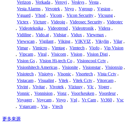
Verizon
,
Verkada
,
Veroyi
,
Veskys
,
Vesta
,
Vesta Alarms
,
Vevotek
,
Veyo
,
Vgroup
,
Vgsion
,
Vguard
,
Vhod
,
Vicom
,
Vicon Security
,
Vicsung
,
Victex
,
Victure
,
Videoiq
,
Videosec Security
,
Videotec
,
Videoteknika
,
Videotrend
,
Videotronik
,
Videra
,
Vidiline
,
Vido.at
,
Vidstar
,
Vidux
,
Viewmax
,
Viewscan
,
Vigilant
,
Viking
,
VIKVIZ
,
Vikylin
,
Vilar
,
Vimar
,
Vimicro
,
Vimtag
,
Vimtech
,
Viofo
,
Vip Vision
,
Vipcam
,
Viral
,
Visicom
,
Vision
,
Vision Digi
,
Vision Gs
,
Vision Hi-tech Co
,
Visioncool Cctv
,
Visionhitech Americas
,
Visionite
,
Visionstar
,
Visionxip
,
Visiotech
,
Visiotys
,
Visonic
,
Visortech
,
Vista Cctv
,
Vistacam
,
Visualint
,
Vitek
,
Vitek Cctv
,
Vitorcam
,
Vivint
,
Vivitar
,
Vivotek
,
Viziuuy
,
Vlc
,
Voger
,
Vonnic
,
Vonnision
,
Vonz
,
Voor/keuken
,
Voordeur
,
Voyager
,
Voycam
,
Voyo
,
Vpl
,
Vr Cam
,
Vr360
,
Vsc
,
Vstarcam
,
Vta
,
Vtech
更多来源