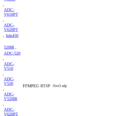
,
ADC-
V610PT
,
ADC-
V620PT
,
hdp450
520IR
,
ADC-520
,
ADC-
V510
,
ADC-
V520
FFMPEG
RTSP
/live3.sdp
,
ADC-
V520IR
,
ADC-
V620PT