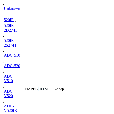
,
Unknown
520IR
,
520IR-
2D2741
,
520IR-
2S2741
,
ADC-510
,
ADC-520
,
ADC-
V510
,
FFMPEG
RTSP
/live.sdp
ADC-
V520
,
ADC-
V520IR