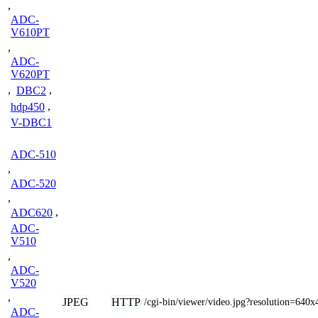
,
ADC-
V610PT
,
ADC-
V620PT
,
DBC2
,
hdp450
,
V-DBC1
ADC-510
,
ADC-520
,
ADC620
,
ADC-
V510
,
ADC-
V520
,
JPEG
HTTP
/cgi-bin/viewer/video.jpg?resolution=640x
ADC-