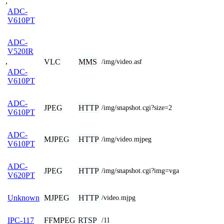
,
ADC-
V610PT
ADC-
V520IR
,
VLC
MMS
/img/video.asf
ADC-
V610PT
ADC-
JPEG
HTTP
/img/snapshot.cgi?size=2
V610PT
ADC-
MJPEG
HTTP
/img/video.mjpeg
V610PT
ADC-
JPEG
HTTP
/img/snapshot.cgi?img=vga
V620PT
MJPEG
HTTP
Unknown
/video.mjpg
FFMPEG
RTSP
IPC-117
/11