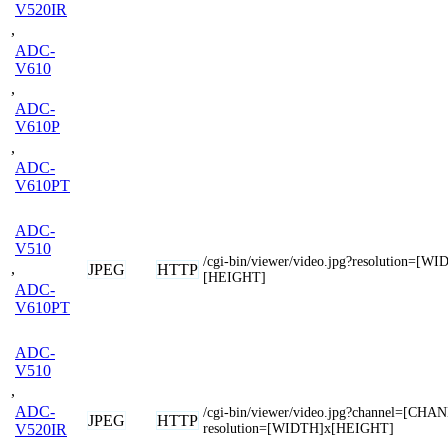
V520IR
,
ADC-
V610
,
ADC-
V610P
,
ADC-
V610PT
ADC-
V510
/cgi-bin/viewer/video.jpg?resolution=[W
,
JPEG
HTTP
[HEIGHT]
ADC-
V610PT
ADC-
V510
,
ADC-
/cgi-bin/viewer/video.jpg?channel=[CH
JPEG
HTTP
resolution=[WIDTH]x[HEIGHT]
V520IR