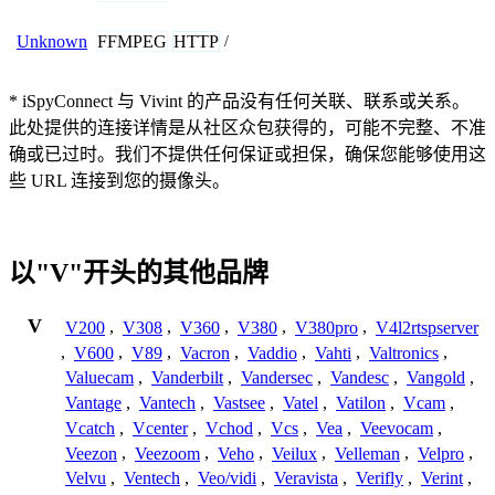
FFMPEG
HTTP
Unknown
/
* iSpyConnect 与 Vivint 的产品没有任何关联、联系或关系。
此处提供的连接详情是从社区众包获得的，可能不完整、不准
确或已过时。我们不提供任何保证或担保，确保您能够使用这
些 URL 连接到您的摄像头。
以"V"开头的其他品牌
V
V200
,
V308
,
V360
,
V380
,
V380pro
,
V4l2rtspserver
,
V600
,
V89
,
Vacron
,
Vaddio
,
Vahti
,
Valtronics
,
Valuecam
,
Vanderbilt
,
Vandersec
,
Vandesc
,
Vangold
,
Vantage
,
Vantech
,
Vastsee
,
Vatel
,
Vatilon
,
Vcam
,
Vcatch
,
Vcenter
,
Vchod
,
Vcs
,
Vea
,
Veevocam
,
Veezon
,
Veezoom
,
Veho
,
Veilux
,
Velleman
,
Velpro
,
Velvu
,
Ventech
,
Veo/vidi
,
Veravista
,
Verifly
,
Verint
,