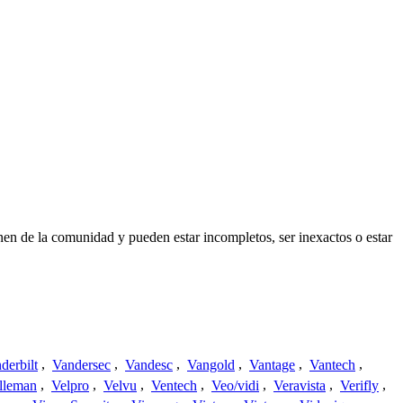
nen de la comunidad y pueden estar incompletos, ser inexactos o estar
derbilt
,
Vandersec
,
Vandesc
,
Vangold
,
Vantage
,
Vantech
,
lleman
,
Velpro
,
Velvu
,
Ventech
,
Veo/vidi
,
Veravista
,
Verifly
,