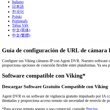
Italiano
日本語
한국어
Polski
Português
Tiếng Việt
中文(简体)
中文(繁體)
Guía de configuración de URL de cámara 
Configure sus Viking cámaras IP con Agent DVR. Nuestro software de
proporciona opciones de conexión flexible entre plataformas. Ya sea 
Software compatible con Viking*
Descargar Software Gratuito Compatible con Viking
Agent DVR es un software de vigilancia gratuito impulsado por IA con 
ilimitadas y proporciona acceso remoto sin necesidad de reenvío de 
*Para acceso remoto seguro o uso comercial, consulte
Precios