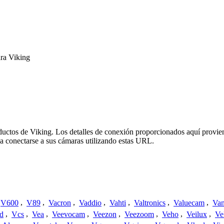
ra Viking
oductos de Viking. Los detalles de conexión proporcionados aquí provie
a conectarse a sus cámaras utilizando estas URL.
V600
,
V89
,
Vacron
,
Vaddio
,
Vahti
,
Valtronics
,
Valuecam
,
Van
d
,
Vcs
,
Vea
,
Veevocam
,
Veezon
,
Veezoom
,
Veho
,
Veilux
,
Ve