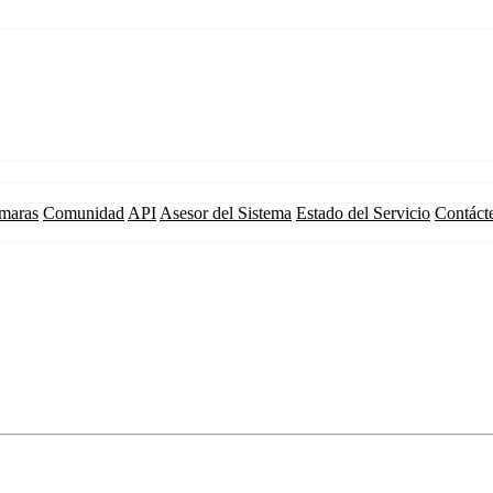
maras
Comunidad
API
Asesor del Sistema
Estado del Servicio
Contáct