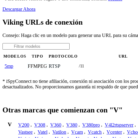
Descargar Ahora
Viking URLs de conexión
Consejo: Haga clic en un modelo para generar una URL para su cáma
MODELOS
TIPO
PROTOCOLO
URL
FFMPEG
RTSP
5mp
/11
* iSpyConnect no tiene afiliación, conexión ni asociación con los pr
desactualizados. No proporcionamos garantía ni respaldo de que pued
Otras marcas que comienzan con "V"
V
V200
,
V308
,
V360
,
V380
,
V380pro
,
V4l2rtspserver
,
Vastsee
,
Vatel
,
Vatilon
,
Vcam
,
Vcatch
,
Vcenter
,
Vcho