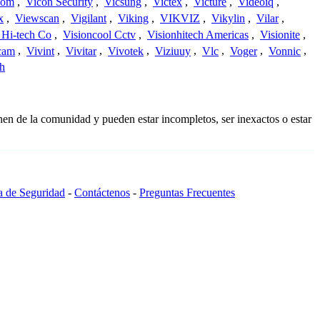
com
,
Vicon Security
,
Vicsung
,
Victex
,
Victure
,
Videoiq
,
x
,
Viewscan
,
Vigilant
,
Viking
,
VIKVIZ
,
Vikylin
,
Vilar
,
 Hi-tech Co
,
Visioncool Cctv
,
Visionhitech Americas
,
Visionite
,
cam
,
Vivint
,
Vivitar
,
Vivotek
,
Viziuuy
,
Vlc
,
Voger
,
Vonnic
,
h
nen de la comunidad y pueden estar incompletos, ser inexactos o estar
ca de Seguridad
-
Contáctenos
-
Preguntas Frecuentes