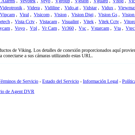
a Alarms
,
Vevotek
,
Veyo
,
Vgroup
,
Vgsion
,
Vguard
,
Vhod
,
Vi
Videotronik
,
Videra
,
Vidiline
,
Vido.at
,
Vidstar
,
Vidux
,
Viewma
Vipcam
,
Viral
,
Visicom
,
Vision
,
Vision Digi
,
Vision Gs
,
Vision
rtech
,
Vista Cctv
,
Vistacam
,
Visualint
,
Vitek
,
Vitek Cctv
,
Vitor
ycam
,
Voyo
,
Vpl
,
Vr Cam
,
Vr360
,
Vsc
,
Vstarcam
,
Vta
,
Vtec
oductos de Viking. Los detalles de conexión proporcionados aquí provie
a conectarse a sus cámaras utilizando estas URL.
érminos de Servicio
-
Estado del Servicio
-
Información Legal
-
Políti
ario de Agent DVR