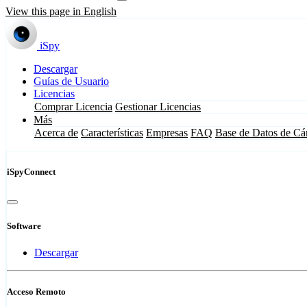
View this page in English
iSpy
Descargar
Guías de Usuario
Licencias
Comprar Licencia
Gestionar Licencias
Más
Acerca de
Características
Empresas
FAQ
Base de Datos de Cá
iSpyConnect
Software
Descargar
Acceso Remoto