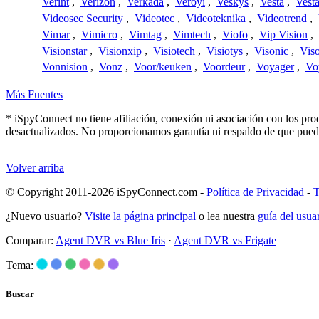
Verint
,
Verizon
,
Verkada
,
Veroyi
,
Veskys
,
Vesta
,
Vest
Videosec Security
,
Videotec
,
Videoteknika
,
Videotrend
,
Vimar
,
Vimicro
,
Vimtag
,
Vimtech
,
Viofo
,
Vip Vision
,
Visionstar
,
Visionxip
,
Visiotech
,
Visiotys
,
Visonic
,
Viso
Vonnision
,
Vonz
,
Voor/keuken
,
Voordeur
,
Voyager
,
Vo
Más Fuentes
* iSpyConnect no tiene afiliación, conexión ni asociación con los pr
desactualizados. No proporcionamos garantía ni respaldo de que pued
Volver arriba
© Copyright 2011-2026 iSpyConnect.com -
Política de Privacidad
-
T
¿Nuevo usuario?
Visite la página principal
o lea nuestra
guía del usu
Comparar:
Agent DVR vs Blue Iris
·
Agent DVR vs Frigate
Tema:
Buscar