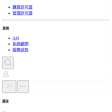
購買許可證
管理許可證
其他
API
系統顧問
服務狀態
ZH
語言