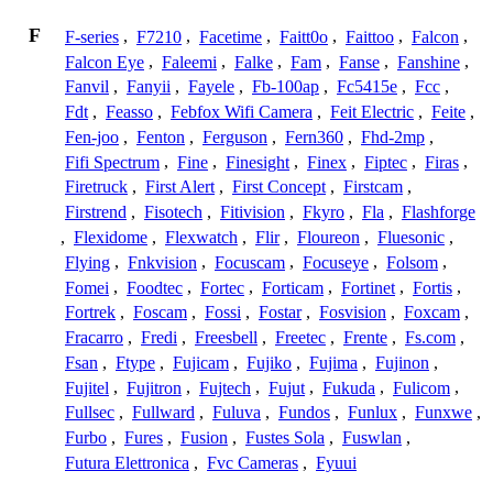
F
F-series
,
F7210
,
Facetime
,
Faitt0o
,
Faittoo
,
Falcon
,
Falcon Eye
,
Faleemi
,
Falke
,
Fam
,
Fanse
,
Fanshine
,
Fanvil
,
Fanyii
,
Fayele
,
Fb-100ap
,
Fc5415e
,
Fcc
,
Fdt
,
Feasso
,
Febfox Wifi Camera
,
Feit Electric
,
Feite
,
Fen-joo
,
Fenton
,
Ferguson
,
Fern360
,
Fhd-2mp
,
Fifi Spectrum
,
Fine
,
Finesight
,
Finex
,
Fiptec
,
Firas
,
Firetruck
,
First Alert
,
First Concept
,
Firstcam
,
Firstrend
,
Fisotech
,
Fitivision
,
Fkyro
,
Fla
,
Flashforge
,
Flexidome
,
Flexwatch
,
Flir
,
Floureon
,
Fluesonic
,
Flying
,
Fnkvision
,
Focuscam
,
Focuseye
,
Folsom
,
Fomei
,
Foodtec
,
Fortec
,
Forticam
,
Fortinet
,
Fortis
,
Fortrek
,
Foscam
,
Fossi
,
Fostar
,
Fosvision
,
Foxcam
,
Fracarro
,
Fredi
,
Freesbell
,
Freetec
,
Frente
,
Fs.com
,
Fsan
,
Ftype
,
Fujicam
,
Fujiko
,
Fujima
,
Fujinon
,
Fujitel
,
Fujitron
,
Fujtech
,
Fujut
,
Fukuda
,
Fulicom
,
Fullsec
,
Fullward
,
Fuluva
,
Fundos
,
Funlux
,
Funxwe
,
Furbo
,
Fures
,
Fusion
,
Fustes Sola
,
Fuswlan
,
Futura Elettronica
,
Fvc Cameras
,
Fyuui