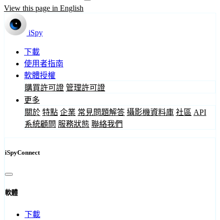
View this page in English
iSpy
下載
使用者指南
軟體授權
購買許可證
管理許可證
更多
關於
特點
企業
常見問題解答
攝影機資料庫
社區
API
系統顧問
服務狀態
聯絡我們
iSpyConnect
軟體
下載