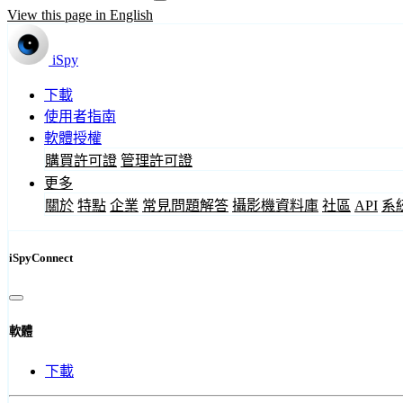
View this page in English
iSpy
下載
使用者指南
軟體授權
購買許可證
管理許可證
更多
關於
特點
企業
常見問題解答
攝影機資料庫
社區
API
系
iSpyConnect
軟體
下載