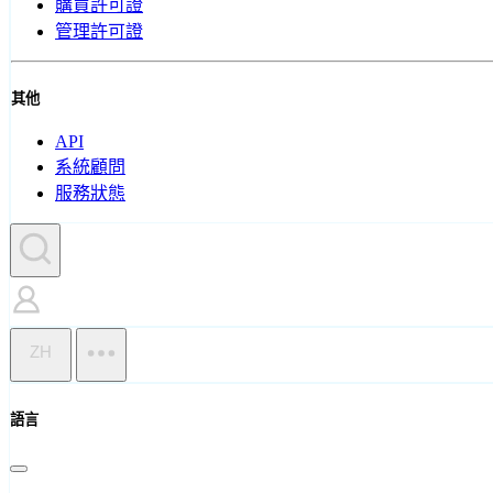
購買許可證
管理許可證
其他
API
系統顧問
服務狀態
ZH
語言