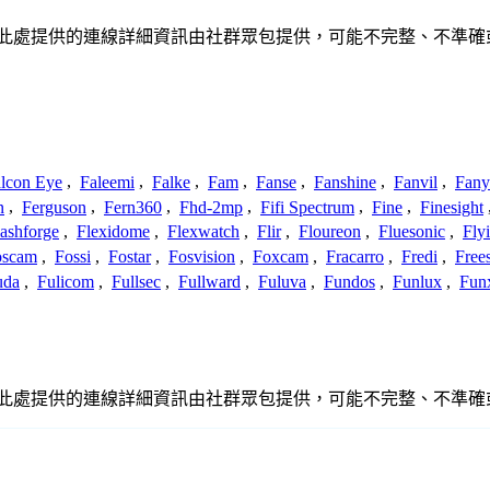
聯、聯繫或關係。此處提供的連線詳細資訊由社群眾包提供，可能不完整、
lcon Eye
,
Faleemi
,
Falke
,
Fam
,
Fanse
,
Fanshine
,
Fanvil
,
Fany
n
,
Ferguson
,
Fern360
,
Fhd-2mp
,
Fifi Spectrum
,
Fine
,
Finesight
lashforge
,
Flexidome
,
Flexwatch
,
Flir
,
Floureon
,
Fluesonic
,
Fly
oscam
,
Fossi
,
Fostar
,
Fosvision
,
Foxcam
,
Fracarro
,
Fredi
,
Frees
uda
,
Fulicom
,
Fullsec
,
Fullward
,
Fuluva
,
Fundos
,
Funlux
,
Fun
聯、聯繫或關係。此處提供的連線詳細資訊由社群眾包提供，可能不完整、