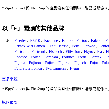
* iSpyConnect 與 Fhd-2mp 的產品沒有任何關
以「F」開頭的其他品牌
F
F-series
,
F7210
,
Facetime
,
Faitt0o
,
Faittoo
,
Falcon
,
Fa
Febfox Wifi Camera
,
Feit Electric
,
Feite
,
Fen-joo
,
Fento
Firstcam
,
Firstrend
,
Fisotech
,
Fitivision
,
Fkyro
,
Fla
,
F
Foodtec
,
Fortec
,
Forticam
,
Fortinet
,
Fortis
,
Fortrek
,
F
Fujima
,
Fujinon
,
Fujitel
,
Fujitron
,
Fujtech
,
Fujut
,
Fuk
Futura Elettronica
,
Fvc Cameras
,
Fyuui
更多來源
* iSpyConnect 與 Fhd-2mp 的產品沒有任何關
返回頂部