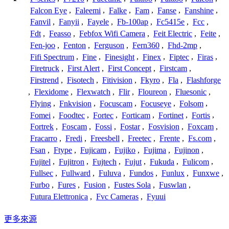
Falcon Eye
,
Faleemi
,
Falke
,
Fam
,
Fanse
,
Fanshine
,
Fanvil
,
Fanyii
,
Fayele
,
Fb-100ap
,
Fc5415e
,
Fcc
,
Fdt
,
Feasso
,
Febfox Wifi Camera
,
Feit Electric
,
Feite
,
Fen-joo
,
Fenton
,
Ferguson
,
Fern360
,
Fhd-2mp
,
Fifi Spectrum
,
Fine
,
Finesight
,
Finex
,
Fiptec
,
Firas
,
Firetruck
,
First Alert
,
First Concept
,
Firstcam
,
Firstrend
,
Fisotech
,
Fitivision
,
Fkyro
,
Fla
,
Flashforge
,
Flexidome
,
Flexwatch
,
Flir
,
Floureon
,
Fluesonic
,
Flying
,
Fnkvision
,
Focuscam
,
Focuseye
,
Folsom
,
Fomei
,
Foodtec
,
Fortec
,
Forticam
,
Fortinet
,
Fortis
,
Fortrek
,
Foscam
,
Fossi
,
Fostar
,
Fosvision
,
Foxcam
,
Fracarro
,
Fredi
,
Freesbell
,
Freetec
,
Frente
,
Fs.com
,
Fsan
,
Ftype
,
Fujicam
,
Fujiko
,
Fujima
,
Fujinon
,
Fujitel
,
Fujitron
,
Fujtech
,
Fujut
,
Fukuda
,
Fulicom
,
Fullsec
,
Fullward
,
Fuluva
,
Fundos
,
Funlux
,
Funxwe
,
Furbo
,
Fures
,
Fusion
,
Fustes Sola
,
Fuswlan
,
Futura Elettronica
,
Fvc Cameras
,
Fyuui
更多來源