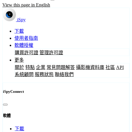
View this page in English
iSpy
下載
使用者指南
軟體授權
購買許可證
管理許可證
更多
關於
特點
企業
常見問題解答
攝影機資料庫
社區
API
系統顧問
服務狀態
聯絡我們
iSpyConnect
軟體
下載