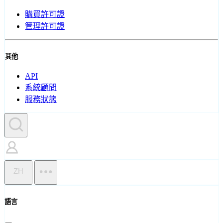
購買許可證
管理許可證
其他
API
系統顧問
服務狀態
ZH
語言