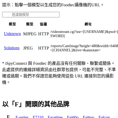
提示：點擊一個模型以生成您的Foodtec攝像機的URL。
模型
類型
協議
網址
/videostream.cgi?usr=[USERNAME]&pwd=
Unknown
MJPEG
HTTP
SWORD]
/reports/CamImage?height=480&width=640
Solutions
JPEG
HTTP
=[CHANNEL]&live=&annotate=
* iSpyConnect 與 Foodtec 的產品沒有任何關聯、聯繫或關係。
此處提供的連線詳細資訊由社群眾包提供，可能不完整、不準
確或過期。我們不保證您能夠使用這些 URL 連接到您的攝影
機。
以「F」開頭的其他品牌
F
F-series
,
F7210
,
Facetime
,
Faitt0o
,
Faittoo
,
Falcon
,