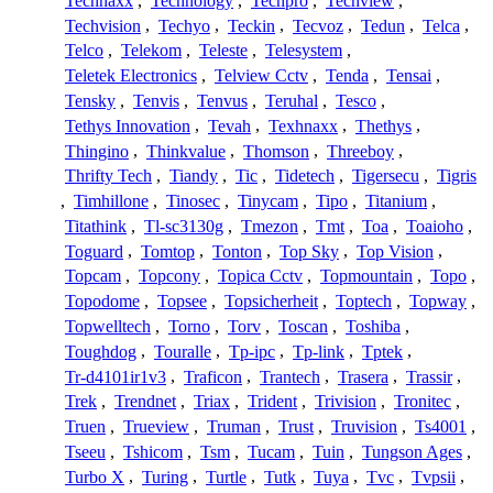
Technaxx
,
Technology
,
Techpro
,
Techview
,
Techvision
,
Techyo
,
Teckin
,
Tecvoz
,
Tedun
,
Telca
,
Telco
,
Telekom
,
Teleste
,
Telesystem
,
Teletek Electronics
,
Telview Cctv
,
Tenda
,
Tensai
,
Tensky
,
Tenvis
,
Tenvus
,
Teruhal
,
Tesco
,
Tethys Innovation
,
Tevah
,
Texhnaxx
,
Thethys
,
Thingino
,
Thinkvalue
,
Thomson
,
Threeboy
,
Thrifty Tech
,
Tiandy
,
Tic
,
Tidetech
,
Tigersecu
,
Tigris
,
Timhillone
,
Tinosec
,
Tinycam
,
Tipo
,
Titanium
,
Titathink
,
Tl-sc3130g
,
Tmezon
,
Tmt
,
Toa
,
Toaioho
,
Toguard
,
Tomtop
,
Tonton
,
Top Sky
,
Top Vision
,
Topcam
,
Topcony
,
Topica Cctv
,
Topmountain
,
Topo
,
Topodome
,
Topsee
,
Topsicherheit
,
Toptech
,
Topway
,
Topwelltech
,
Torno
,
Torv
,
Toscan
,
Toshiba
,
Toughdog
,
Touralle
,
Tp-ipc
,
Tp-link
,
Tptek
,
Tr-d4101ir1v3
,
Traficon
,
Trantech
,
Trasera
,
Trassir
,
Trek
,
Trendnet
,
Triax
,
Trident
,
Trivision
,
Tronitec
,
Truen
,
Trueview
,
Truman
,
Trust
,
Truvision
,
Ts4001
,
Tseeu
,
Tshicom
,
Tsm
,
Tucam
,
Tuin
,
Tungson Ages
,
Turbo X
,
Turing
,
Turtle
,
Tutk
,
Tuya
,
Tvc
,
Tvpsii
,