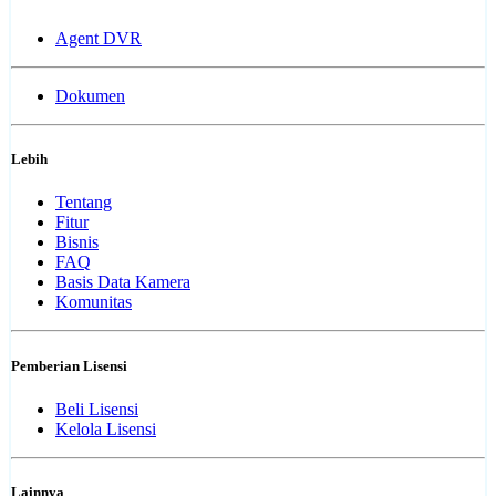
Agent DVR
Dokumen
Lebih
Tentang
Fitur
Bisnis
FAQ
Basis Data Kamera
Komunitas
Pemberian Lisensi
Beli Lisensi
Kelola Lisensi
Lainnya