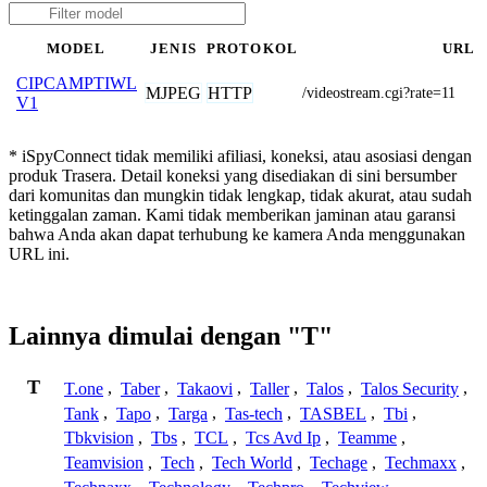
MODEL
JENIS
PROTOKOL
URL
CIPCAMPTIWL
MJPEG
HTTP
/videostream.cgi?rate=11
V1
* iSpyConnect tidak memiliki afiliasi, koneksi, atau asosiasi dengan
produk Trasera. Detail koneksi yang disediakan di sini bersumber
dari komunitas dan mungkin tidak lengkap, tidak akurat, atau sudah
ketinggalan zaman. Kami tidak memberikan jaminan atau garansi
bahwa Anda akan dapat terhubung ke kamera Anda menggunakan
URL ini.
Lainnya dimulai dengan "T"
T
T.one
,
Taber
,
Takaovi
,
Taller
,
Talos
,
Talos Security
,
Tank
,
Tapo
,
Targa
,
Tas-tech
,
TASBEL
,
Tbi
,
Tbkvision
,
Tbs
,
TCL
,
Tcs Avd Ip
,
Teamme
,
Teamvision
,
Tech
,
Tech World
,
Techage
,
Techmaxx
,