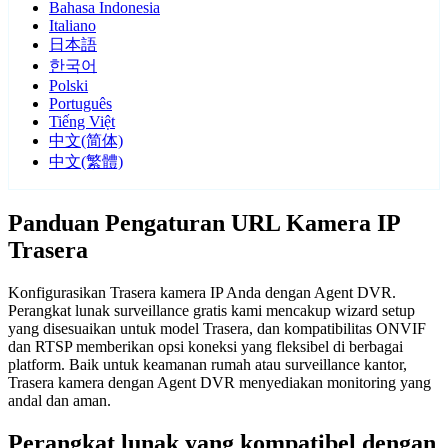
Bahasa Indonesia
Italiano
日本語
한국어
Polski
Português
Tiếng Việt
中文(简体)
中文(繁體)
Panduan Pengaturan URL Kamera IP
Trasera
Konfigurasikan Trasera kamera IP Anda dengan Agent DVR.
Perangkat lunak surveillance gratis kami mencakup wizard setup
yang disesuaikan untuk model Trasera, dan kompatibilitas ONVIF
dan RTSP memberikan opsi koneksi yang fleksibel di berbagai
platform. Baik untuk keamanan rumah atau surveillance kantor,
Trasera kamera dengan Agent DVR menyediakan monitoring yang
andal dan aman.
Perangkat lunak yang kompatibel dengan