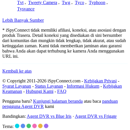
Tvt
,
Tweety Camera
,
Twg
,
Tyco
,
Typhoon
,
Tysvance
Lebih Banyak Sumber
* iSpyConnect tidak memiliki afiliasi, koneksi, atau asosiasi dengan
produk Trasera. Detail koneksi yang disediakan di sini bersumber
dari komunitas dan mungkin tidak lengkap, tidak akurat, atau sudah
ketinggalan zaman. Kami tidak memberikan jaminan atau garansi
bahwa Anda akan dapat terhubung ke kamera Anda menggunakan
URL ini.
Kembali ke atas
© Copyright 2011-2026 iSpyConnect.com -
Kebijakan Privasi
-
Syarat Layanan
-
Status Layanan
-
Informasi Hukum
-
Kebijakan
Keamanan
-
Hubungi Kami
-
FAQ
Pengguna baru?
Kunjungi halaman beranda
atau baca
panduan
pengguna Agent DVR
kami
Bandingkan:
Agent DVR vs Blue Iris
·
Agent DVR vs Frigate
Tema: