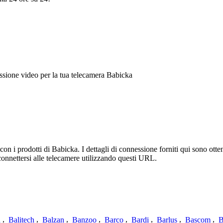
sione video per la tua telecamera Babicka
n i prodotti di Babicka. I dettagli di connessione forniti qui sono otten
connettersi alle telecamere utilizzando questi URL.
a
,
Balitech
,
Balzan
,
Banzoo
,
Barco
,
Bardi
,
Barlus
,
Bascom
,
B