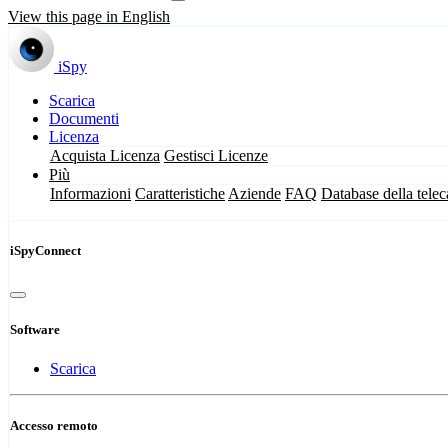
View this page in English
iSpy
Scarica
Documenti
Licenza
Acquista Licenza
Gestisci Licenze
Più
Informazioni
Caratteristiche
Aziende
FAQ
Database della tele
iSpyConnect
Software
Scarica
Accesso remoto