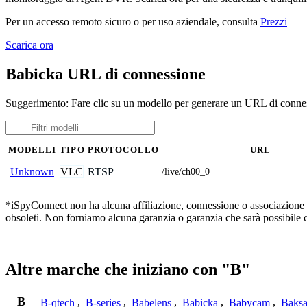
Per un accesso remoto sicuro o per uso aziendale, consulta
Prezzi
Scarica ora
Babicka URL di connessione
Suggerimento: Fare clic su un modello per generare un URL di connes
MODELLI
TIPO
PROTOCOLLO
URL
VLC
RTSP
Unknown
/live/ch00_0
*iSpyConnect non ha alcuna affiliazione, connessione o associazione co
obsoleti. Non forniamo alcuna garanzia o garanzia che sarà possibile 
Altre marche che iniziano con "B"
B
B-qtech
,
B-series
,
Babelens
,
Babicka
,
Babycam
,
Baks