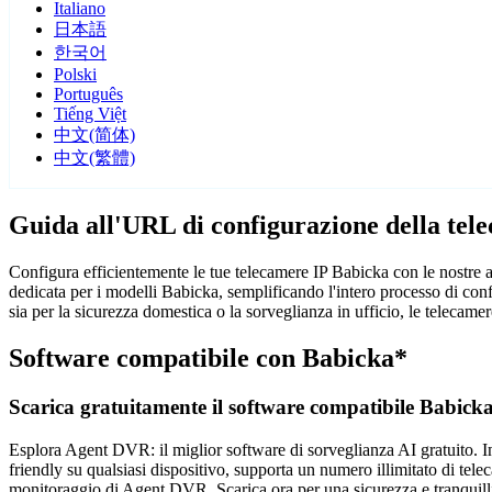
Italiano
日本語
한국어
Polski
Português
Tiếng Việt
中文(简体)
中文(繁體)
Guida all'URL di configurazione della tel
Configura efficientemente le tue telecamere IP Babicka con le nostre a
dedicata per i modelli Babicka, semplificando l'intero processo di con
sia per la sicurezza domestica o la sorveglianza in ufficio, le telecame
Software compatibile con Babicka*
Scarica gratuitamente il software compatibile Babick
Esplora Agent DVR: il miglior software di sorveglianza AI gratuito. Ins
friendly su qualsiasi dispositivo, supporta un numero illimitato di tele
monitoraggio di Agent DVR. Scarica ora per una sicurezza e tranquilli