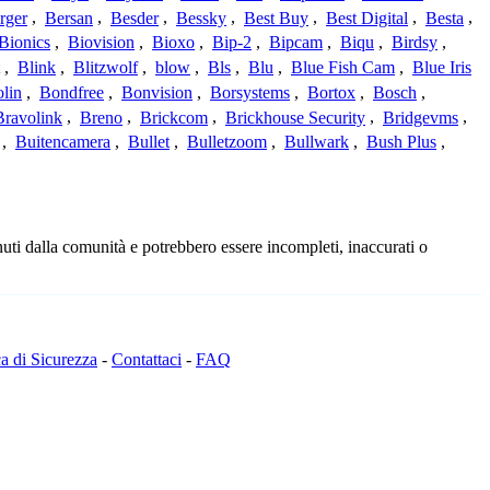
rger
,
Bersan
,
Besder
,
Bessky
,
Best Buy
,
Best Digital
,
Besta
,
Bionics
,
Biovision
,
Bioxo
,
Bip-2
,
Bipcam
,
Biqu
,
Birdsy
,
,
Blink
,
Blitzwolf
,
blow
,
Bls
,
Blu
,
Blue Fish Cam
,
Blue Iris
lin
,
Bondfree
,
Bonvision
,
Borsystems
,
Bortox
,
Bosch
,
Bravolink
,
Breno
,
Brickcom
,
Brickhouse Security
,
Bridgevms
,
,
Buitencamera
,
Bullet
,
Bulletzoom
,
Bullwark
,
Bush Plus
,
uti dalla comunità e potrebbero essere incompleti, inaccurati o
ca di Sicurezza
-
Contattaci
-
FAQ