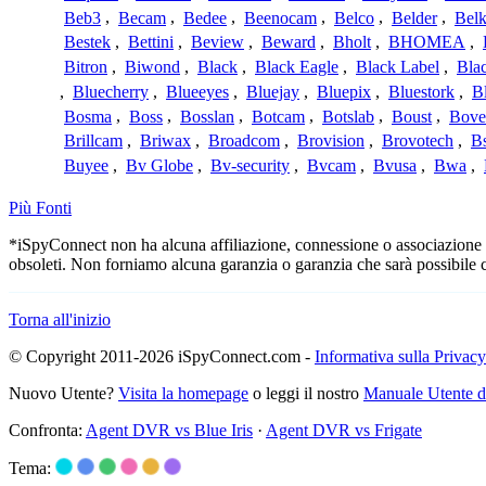
Beb3
,
Becam
,
Bedee
,
Beenocam
,
Belco
,
Belder
,
Belk
Bestek
,
Bettini
,
Beview
,
Beward
,
Bholt
,
BHOMEA
,
Bitron
,
Biwond
,
Black
,
Black Eagle
,
Black Label
,
Bla
,
Bluecherry
,
Blueeyes
,
Bluejay
,
Bluepix
,
Bluestork
,
B
Bosma
,
Boss
,
Bosslan
,
Botcam
,
Botslab
,
Boust
,
Bove
Brillcam
,
Briwax
,
Broadcom
,
Brovision
,
Brovotech
,
Bs
Buyee
,
Bv Globe
,
Bv-security
,
Bvcam
,
Bvusa
,
Bwa
,
Più Fonti
*iSpyConnect non ha alcuna affiliazione, connessione o associazione co
obsoleti. Non forniamo alcuna garanzia o garanzia che sarà possibile 
Torna all'inizio
© Copyright 2011-2026 iSpyConnect.com -
Informativa sulla Privacy
Nuovo Utente?
Visita la homepage
o leggi il nostro
Manuale Utente 
Confronta:
Agent DVR vs Blue Iris
·
Agent DVR vs Frigate
Tema: