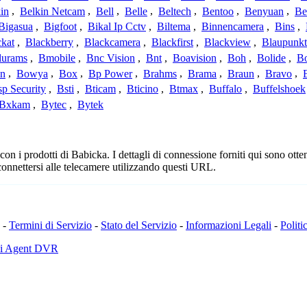
in
,
Belkin Netcam
,
Bell
,
Belle
,
Beltech
,
Bentoo
,
Benyuan
,
Be
Bigasua
,
Bigfoot
,
Bikal Ip Cctv
,
Biltema
,
Binnencamera
,
Bins
,
ckat
,
Blackberry
,
Blackcamera
,
Blackfirst
,
Blackview
,
Blaupunkt
lurams
,
Bmobile
,
Bnc Vision
,
Bnt
,
Boavision
,
Boh
,
Bolide
,
Bo
n
,
Bowya
,
Box
,
Bp Power
,
Brahms
,
Brama
,
Braun
,
Bravo
,
p Security
,
Bsti
,
Bticam
,
Bticino
,
Btmax
,
Buffalo
,
Buffelshoek
Bxkam
,
Bytec
,
Bytek
n i prodotti di Babicka. I dettagli di connessione forniti qui sono otten
connettersi alle telecamere utilizzando questi URL.
-
Termini di Servizio
-
Stato del Servizio
-
Informazioni Legali
-
Politi
di Agent DVR