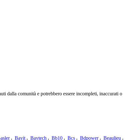
uti dalla comunità e potrebbero essere incompleti, inaccurati o
asler
,
Bayit
,
Baytech
,
Bb10
,
Bcs
,
Bdpower
,
Beaulieu
,