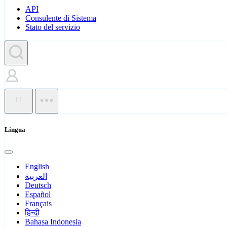
API
Consulente di Sistema
Stato del servizio
IT
Lingua
English
العربية
Deutsch
Español
Français
हिन्दी
Bahasa Indonesia