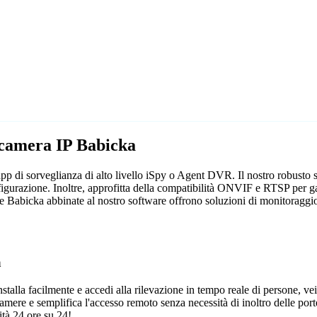
ecamera IP Babicka
pp di sorveglianza di alto livello iSpy o Agent DVR. Il nostro robusto 
figurazione. Inoltre, approfitta della compatibilità ONVIF e RTSP per ga
re Babicka abbinate al nostro software offrono soluzioni di monitoraggio 
a
talla facilmente e accedi alla rilevazione in tempo reale di persone, vei
camere e semplifica l'accesso remoto senza necessità di inoltro delle porte
tà 24 ore su 24!