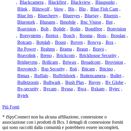
,
Blackcamera
,
Blackfirst
,
Blackview
,
Blaupunkt
,
Blink
,
Blitzwolf
,
blow
,
Bls
,
Blu
,
Blue Fish Cam
,
Blue Iris
,
Bluecherry
,
Blueeyes
,
Bluejay
,
Bluepix
,
Bluestork
,
Blurams
,
Bmobile
,
Bnc Vision
,
Bnt
,
Boavision
,
Boh
,
Bolide
,
Bolin
,
Bondfree
,
Bonvision
,
Borsystems
,
Bortox
,
Bosch
,
Bosma
,
Boss
,
Bosslan
,
Botcam
,
Botslab
,
Boust
,
Boven
,
Bowya
,
Box
,
Bp Power
,
Brahms
,
Brama
,
Braun
,
Bravo
,
Bravolink
,
Breno
,
Brickcom
,
Brickhouse Security
,
Bridgevms
,
Brillcam
,
Briwax
,
Broadcom
,
Brovision
,
Brovotech
,
Bsp Security
,
Bsti
,
Bticam
,
Bticino
,
Btmax
,
Buffalo
,
Buffelshoek
,
Buitencamera
,
Bullet
,
Bulletzoom
,
Bullwark
,
Bush Plus
,
Buyee
,
Bv Globe
,
Bv-security
,
Bvcam
,
Bvusa
,
Bwa
,
Bxkam
,
Bytec
,
Bytek
Più Fonti
* iSpyConnect non ha alcuna affiliazione, connessione o
associazione con i prodotti di Bcs. I dettagli di connessione forniti
qui sono raccolti dalla comunità e potrebbero essere incompleti,