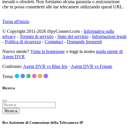
inesatti o obsoleti. Non forniamo alcuna garanzia o assicurazione
che tu possa connetterti alle tue telecamere utilizzando questi URL.
Torna all'inizio
© Copyright 2011-2026 iSpyConnect.com -
Informativa sulla
privacy
-
Termini di servizio
-
Stato del servizio
-
Informazioni legali
-
Politica di sicurezza
-
Contattaci
-
Domande frequenti
Nuovo utente?
Visita la homepage
o leggi la nostra
guida utente di
Agent DVR
Confronto:
Agent DVR vs Blue Iris
·
Agent DVR vs Frigate
Tema:
Ricerca
Ricerca
Bcs Assistente di Connessione della Telecamera IP