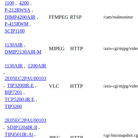
1100
,
4200
,
P-212RWSA
,
DIMP4200AIR
,
FFMPEG
RTSP
/cam/realmonitor
P-415RWM
,
SCIP1100
1130AIR
,
MJPEG
HTTP
/axis-cgi/mjpg/vi
DMIP2130AIR-M
1130AIR
,
1200AIR
,
2E05EC2PAU00103
,
TIP3200IR-E
,
VLC
HTTP
/axis-cgi/mjpg/vide
BIP7201
,
TCP5200-IR E
,
TIP3200
2E05EC2PAU00103
,
SDIP1204IR-II
,
TIP4501IR-Ai
,
/cgi-bin/snapshot
JPEG
HTTP