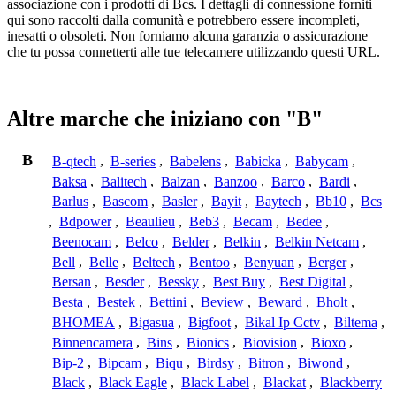
associazione con i prodotti di Bcs. I dettagli di connessione forniti
qui sono raccolti dalla comunità e potrebbero essere incompleti,
inesatti o obsoleti. Non forniamo alcuna garanzia o assicurazione
che tu possa connetterti alle tue telecamere utilizzando questi URL.
Altre marche che iniziano con "B"
B
B-qtech
,
B-series
,
Babelens
,
Babicka
,
Babycam
,
Baksa
,
Balitech
,
Balzan
,
Banzoo
,
Barco
,
Bardi
,
Barlus
,
Bascom
,
Basler
,
Bayit
,
Baytech
,
Bb10
,
Bcs
,
Bdpower
,
Beaulieu
,
Beb3
,
Becam
,
Bedee
,
Beenocam
,
Belco
,
Belder
,
Belkin
,
Belkin Netcam
,
Bell
,
Belle
,
Beltech
,
Bentoo
,
Benyuan
,
Berger
,
Bersan
,
Besder
,
Bessky
,
Best Buy
,
Best Digital
,
Besta
,
Bestek
,
Bettini
,
Beview
,
Beward
,
Bholt
,
BHOMEA
,
Bigasua
,
Bigfoot
,
Bikal Ip Cctv
,
Biltema
,
Binnencamera
,
Bins
,
Bionics
,
Biovision
,
Bioxo
,
Bip-2
,
Bipcam
,
Biqu
,
Birdsy
,
Bitron
,
Biwond
,
Black
,
Black Eagle
,
Black Label
,
Blackat
,
Blackberry