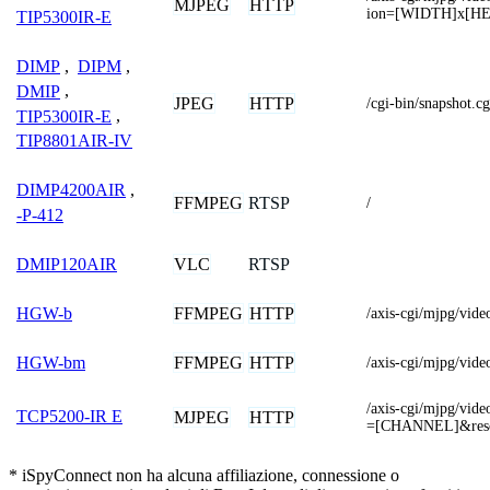
MJPEG
HTTP
ion=[WIDTH]x[H
TIP5300IR-E
DIMP
,
DIPM
,
DMIP
,
JPEG
HTTP
/cgi-bin/snapshot.c
TIP5300IR-E
,
TIP8801AIR-IV
DIMP4200AIR
,
FFMPEG
RTSP
/
-P-412
VLC
RTSP
DMIP120AIR
FFMPEG
HTTP
HGW-b
/axis-cgi/mjpg/vid
FFMPEG
HTTP
HGW-bm
/axis-cgi/mjpg/vid
/axis-cgi/mjpg/vid
TCP5200-IR E
MJPEG
HTTP
=[CHANNEL]&res
* iSpyConnect non ha alcuna affiliazione, connessione o