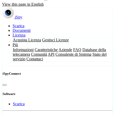
View this page in English
iSpy
Scarica
Documenti
Licenza
Acquista Licenza
Gestisci Licenze
Più
Informazioni
Caratteristiche
Aziende
FAQ
Database della
telecamera
Comunità
API
Consulente di Sistema
Stato del
servizio
Contattaci
iSpyConnect
Software
Scarica