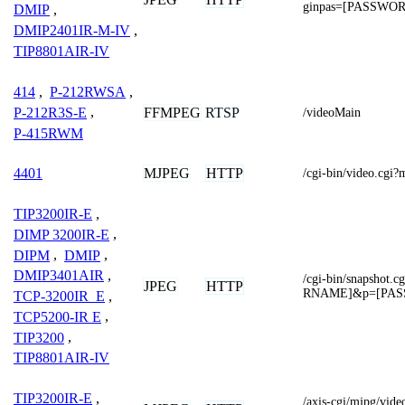
ginpas=[PASSWO
DMIP
,
DMIP2401IR-M-IV
,
TIP8801AIR-IV
414
,
P-212RWSA
,
FFMPEG
RTSP
P-212R3S-E
,
/videoMain
P-415RWM
MJPEG
HTTP
4401
/cgi-bin/video.cg
TIP3200IR-E
,
DIMP 3200IR-E
,
DIPM
,
DMIP
,
DMIP3401AIR
,
/cgi-bin/snapsho
JPEG
HTTP
RNAME]&p=[PA
TCP-3200IR_E
,
TCP5200-IR E
,
TIP3200
,
TIP8801AIR-IV
TIP3200IR-E
,
/axis-cgi/mjpg/vid