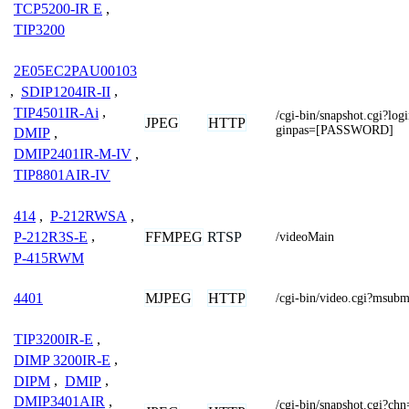
TCP5200-IR E
,
TIP3200
2E05EC2PAU00103
,
SDIP1204IR-II
,
TIP4501IR-Ai
,
/cgi-bin/snapshot.cgi?
JPEG
HTTP
ginpas=[PASSWORD]
DMIP
,
DMIP2401IR-M-IV
,
TIP8801AIR-IV
414
,
P-212RWSA
,
FFMPEG
RTSP
P-212R3S-E
,
/videoMain
P-415RWM
MJPEG
HTTP
4401
/cgi-bin/video.cgi?msu
TIP3200IR-E
,
DIMP 3200IR-E
,
DIPM
,
DMIP
,
DMIP3401AIR
,
/cgi-bin/snapshot.cgi