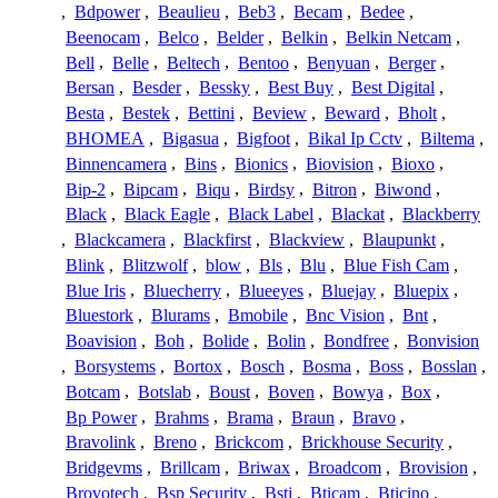
,
Bdpower
,
Beaulieu
,
Beb3
,
Becam
,
Bedee
,
Beenocam
,
Belco
,
Belder
,
Belkin
,
Belkin Netcam
,
Bell
,
Belle
,
Beltech
,
Bentoo
,
Benyuan
,
Berger
,
Bersan
,
Besder
,
Bessky
,
Best Buy
,
Best Digital
,
Besta
,
Bestek
,
Bettini
,
Beview
,
Beward
,
Bholt
,
BHOMEA
,
Bigasua
,
Bigfoot
,
Bikal Ip Cctv
,
Biltema
,
Binnencamera
,
Bins
,
Bionics
,
Biovision
,
Bioxo
,
Bip-2
,
Bipcam
,
Biqu
,
Birdsy
,
Bitron
,
Biwond
,
Black
,
Black Eagle
,
Black Label
,
Blackat
,
Blackberry
,
Blackcamera
,
Blackfirst
,
Blackview
,
Blaupunkt
,
Blink
,
Blitzwolf
,
blow
,
Bls
,
Blu
,
Blue Fish Cam
,
Blue Iris
,
Bluecherry
,
Blueeyes
,
Bluejay
,
Bluepix
,
Bluestork
,
Blurams
,
Bmobile
,
Bnc Vision
,
Bnt
,
Boavision
,
Boh
,
Bolide
,
Bolin
,
Bondfree
,
Bonvision
,
Borsystems
,
Bortox
,
Bosch
,
Bosma
,
Boss
,
Bosslan
,
Botcam
,
Botslab
,
Boust
,
Boven
,
Bowya
,
Box
,
Bp Power
,
Brahms
,
Brama
,
Braun
,
Bravo
,
Bravolink
,
Breno
,
Brickcom
,
Brickhouse Security
,
Bridgevms
,
Brillcam
,
Briwax
,
Broadcom
,
Brovision
,
Brovotech
,
Bsp Security
,
Bsti
,
Bticam
,
Bticino
,