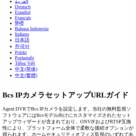
العربية
Deutsch
Español
Français
हिन्दी
Bahasa Indonesia
Italiano
日本語
한국어
Polski
Português
Tiếng Việt
中文(简体)
中文(繁體)
Bcs IPカメラセットアップURLガイド
Agent DVRでBcs IPカメラを設定します。当社の無料監視ソ
フトウェアにはBcsモデル向けにカスタマイズされたセット
アップウィザードが含まれており、ONVIFおよびRTSP互換
性により、プラットフォーム全体で柔軟な接続オプションが
得られます。ホームセキュリティオフィス監視のいずれであ