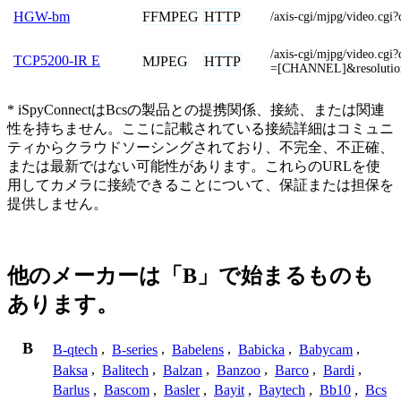
FFMPEG
HTTP
HGW-bm
/axis-cgi/mjpg/video.cgi
/axis-cgi/mjpg/video.cg
TCP5200-IR E
MJPEG
HTTP
=[CHANNEL]&resoluti
* iSpyConnectはBcsの製品との提携関係、接続、または関連
性を持ちません。ここに記載されている接続詳細はコミュニ
ティからクラウドソーシングされており、不完全、不正確、
または最新ではない可能性があります。これらのURLを使
用してカメラに接続できることについて、保証または担保を
提供しません。
他のメーカーは「B」で始まるものも
あります。
B
B-qtech
,
B-series
,
Babelens
,
Babicka
,
Babycam
,
Baksa
,
Balitech
,
Balzan
,
Banzoo
,
Barco
,
Bardi
,
Barlus
,
Bascom
,
Basler
,
Bayit
,
Baytech
,
Bb10
,
Bcs