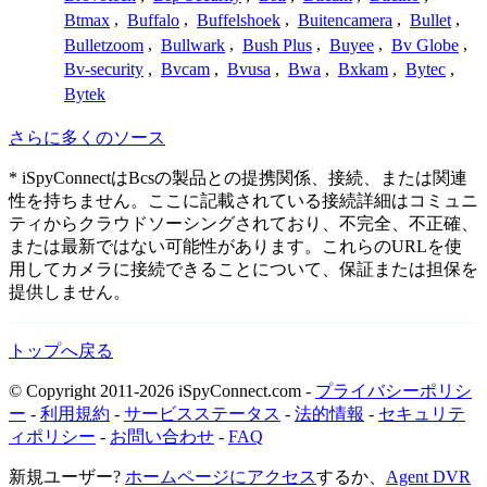
Btmax
,
Buffalo
,
Buffelshoek
,
Buitencamera
,
Bullet
,
Bulletzoom
,
Bullwark
,
Bush Plus
,
Buyee
,
Bv Globe
,
Bv-security
,
Bvcam
,
Bvusa
,
Bwa
,
Bxkam
,
Bytec
,
Bytek
さらに多くのソース
* iSpyConnectはBcsの製品との提携関係、接続、または関連
性を持ちません。ここに記載されている接続詳細はコミュニ
ティからクラウドソーシングされており、不完全、不正確、
または最新ではない可能性があります。これらのURLを使
用してカメラに接続できることについて、保証または担保を
提供しません。
トップへ戻る
© Copyright 2011-2026 iSpyConnect.com -
プライバシーポリシ
ー
-
利用規約
-
サービスステータス
-
法的情報
-
セキュリテ
ィポリシー
-
お問い合わせ
-
FAQ
新規ユーザー?
ホームページにアクセス
するか、
Agent DVR