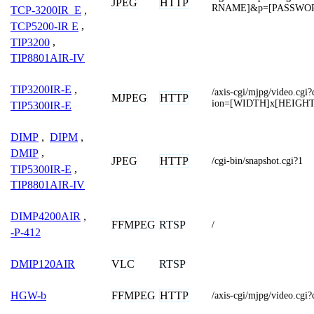
JPEG
HTTP
RNAME]&p=[PASSWO
TCP-3200IR_E
,
TCP5200-IR E
,
TIP3200
,
TIP8801AIR-IV
TIP3200IR-E
,
/axis-cgi/mjpg/video.cg
MJPEG
HTTP
ion=[WIDTH]x[HEIGHT
TIP5300IR-E
DIMP
,
DIPM
,
DMIP
,
JPEG
HTTP
/cgi-bin/snapshot.cgi?1
TIP5300IR-E
,
TIP8801AIR-IV
DIMP4200AIR
,
FFMPEG
RTSP
/
-P-412
VLC
RTSP
DMIP120AIR
FFMPEG
HTTP
HGW-b
/axis-cgi/mjpg/video.cgi