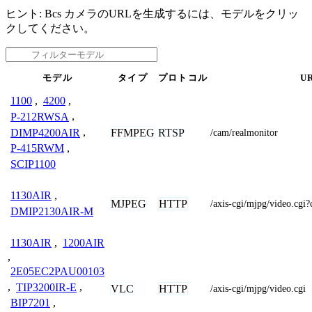
ヒント: Bcs カメラのURLを生成するには、モデルをクリッ
クしてください。
モデル
タイプ
プロトコル
U
1100
,
4200
,
P-212RWSA
,
DIMP4200AIR
,
FFMPEG
RTSP
/cam/realmonitor
P-415RWM
,
SCIP1100
1130AIR
,
MJPEG
HTTP
/axis-cgi/mjpg/video.c
DMIP2130AIR-M
1130AIR
,
1200AIR
,
2E05EC2PAU00103
,
TIP3200IR-E
,
VLC
HTTP
/axis-cgi/mjpg/video.cgi
BIP7201
,