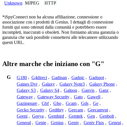
MJPEG
HTTP
Unknown
*iSpyConnect non ha alcuna affiliazione, connessione o
associazione con i prodotti di Genius. I dettagli di connessione
forniti qui sono ottenuti dalla comunità e potrebbero essere
incompleti, inaccurati o obsoleti. Non forniamo alcuna garanzia o
garanzia che sarà possibile connettersi alle telecamere utilizzando
questi URL.
Altre marche che iniziano con "G"
G
G180
,
G4direct
,
Gadinan
,
Gadnic
,
Gadspot
,
Gaines Dvr
,
Galaxy
,
Galaxy Note3
,
Galaxy Phone
,
Galaxy S3
,
Galaxy S4
,
Galpon
,
Ganvis
,
Ganz
,
Gateway
,
Gateway Security
,
Gato
,
Gawell
,
Gazingsure
,
Gbf
,
Gbo
,
Gcam
,
Gds
,
Ge
,
Gecko Security
,
Gedthry
,
Geecam
,
Geecamvnt
,
Geeni
,
Geeya
,
Gembird
,
Gemtek
,
Gen
,
Genbolt
,
General
,
Genie
,
Genius
,
Geniv
,
Geniv Flux
,
Genrui
,