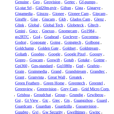
Genuine
,
Geo
,
Geovision
,
Gertec
,
Gf-pumps
,
Gi-star Srl
,
Gid20m-pvir
,
Gifran
,
Giga
,
Gigaeye
,
Gigamedia
,
Ginzzu
,
Gionee
,
Gionee Cam
,
Gipcam
,
Giraffe
,
Gise
,
Giucam
,
Gkb
,
Glados Cam
,
Glenz
,
Glink
,
Global
,
Global Tech
,
Globeteck
,
Gltech
,
Gmini
,
Gncc
,
Gnexus
,
Gnomecam
,
Go1984
,
go2RTC
,
Go4
,
Goahead
,
Goclever
,
Gocomma
,
Godraj
,
Gogogate
,
Going
,
Goingtech
,
Golbong
,
Goldchamp
,
Golden Gate
,
Goldnet
,
Goldstream
,
Goliath
,
Goodgo
,
Google
,
Google Pixel
,
Goospy
,
Gopro
,
Goscam
,
Goswift
,
Gotab
,
Gotake
,
Gotme
,
Gpi360
,
Gps-standard
,
Gq1080p
,
Gqd
,
Grafeio
,
Grain
,
Grainmedia
,
Grand
,
Grandstream
,
Grandtec
,
Grant
,
Granvista
,
Great Wall
,
Greatek
,
Green Feathers
,
Green Home
,
Greentech
,
Greentel
,
Greenview
,
Greenvision
,
Grey Cam
,
Grid Micro Corp.
,
Grisboa
,
Groudchat
,
Group
,
Grundig
,
Grwibeou
,
Gsi
,
Gt View
,
Gtc
,
Gtec
,
Gts
,
Guangzhou
,
Guard
,
Guardcam
,
Guardian
,
Guardzilla
,
Guoanvision
,
Guudgo
,
Gvi
,
Gw Security
,
Gwelltimes
,
Gwipc
,