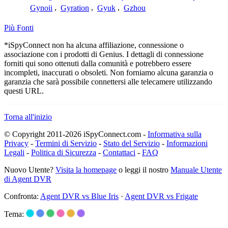
Gynoii
,
Gyration
,
Gyuk
,
Gzhou
Più Fonti
*iSpyConnect non ha alcuna affiliazione, connessione o
associazione con i prodotti di Genius. I dettagli di connessione
forniti qui sono ottenuti dalla comunità e potrebbero essere
incompleti, inaccurati o obsoleti. Non forniamo alcuna garanzia o
garanzia che sarà possibile connettersi alle telecamere utilizzando
questi URL.
Torna all'inizio
© Copyright 2011-2026 iSpyConnect.com -
Informativa sulla
Privacy
-
Termini di Servizio
-
Stato del Servizio
-
Informazioni
Legali
-
Politica di Sicurezza
-
Contattaci
-
FAQ
Nuovo Utente?
Visita la homepage
o leggi il nostro
Manuale Utente
di Agent DVR
Confronta:
Agent DVR vs Blue Iris
·
Agent DVR vs Frigate
Tema: