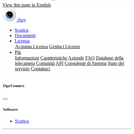
View this page in English
iSpy
Scarica
Documenti
Licenza
Acquista Licenza
Gestisci Licenze
Più
Informazioni
Caratteristiche
Aziende
FAQ
Database della
telecamera
Comunità
API
Consulente di Sistema
Stato del
servizio
Contattaci
iSpyConnect
Software
Scarica