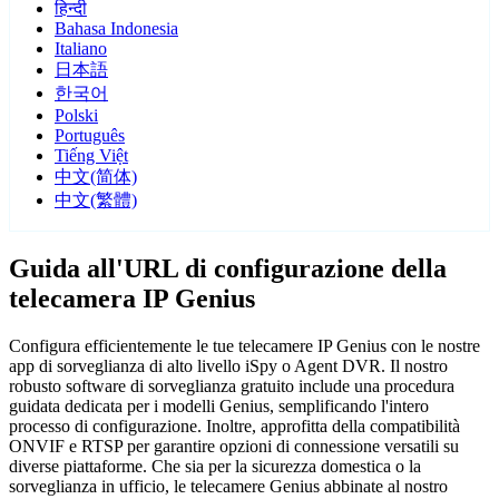
हिन्दी
Bahasa Indonesia
Italiano
日本語
한국어
Polski
Português
Tiếng Việt
中文(简体)
中文(繁體)
Guida all'URL di configurazione della
telecamera IP Genius
Configura efficientemente le tue telecamere IP Genius con le nostre
app di sorveglianza di alto livello iSpy o Agent DVR. Il nostro
robusto software di sorveglianza gratuito include una procedura
guidata dedicata per i modelli Genius, semplificando l'intero
processo di configurazione. Inoltre, approfitta della compatibilità
ONVIF e RTSP per garantire opzioni di connessione versatili su
diverse piattaforme. Che sia per la sicurezza domestica o la
sorveglianza in ufficio, le telecamere Genius abbinate al nostro