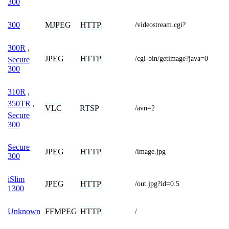
300
MJPEG
HTTP
300
/videostream.cgi?
300R
,
JPEG
HTTP
/cgi-bin/getimage?java=0
Secure
300
310R
,
350TR
,
VLC
RTSP
/avn=2
Secure
300
Secure
JPEG
HTTP
/image.jpg
300
iSlim
JPEG
HTTP
/out.jpg?id=0.5
1300
FFMPEG
HTTP
Unknown
/