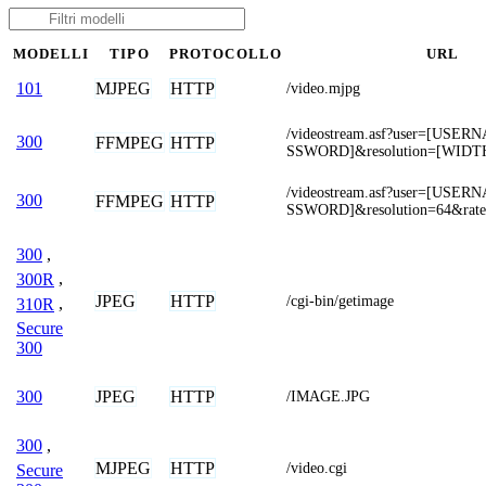
MODELLI
TIPO
PROTOCOLLO
URL
MJPEG
HTTP
101
/video.mjpg
/videostream.asf?user=[USE
300
FFMPEG
HTTP
SSWORD]&resolution=[WIDT
/videostream.asf?user=[USE
300
FFMPEG
HTTP
SSWORD]&resolution=64&rat
300
,
300R
,
JPEG
HTTP
/cgi-bin/getimage
310R
,
Secure
300
JPEG
HTTP
300
/IMAGE.JPG
300
,
MJPEG
HTTP
/video.cgi
Secure