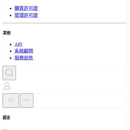
購買許可證
管理許可證
其他
API
系統顧問
服務狀態
ZH
語言