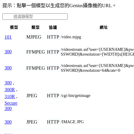
提示：點擊一個模型以生成您的Genius攝像機的URL。
模型
類型
協議
網址
MJPEG
HTTP
101
/video.mjpg
/videostream.asf?user=[USERNAME]&p
300
FFMPEG
HTTP
SSWORD]&resolution=[WIDTH]x[HEIG
/videostream.asf?user=[USERNAME]&p
300
FFMPEG
HTTP
SSWORD]&resolution=64&rate=0
300
,
300R
,
JPEG
HTTP
/cgi-bin/getimage
310R
,
Secure
300
JPEG
HTTP
300
/IMAGE.JPG