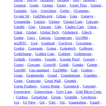
General
,
Genie
,
Genius
,
Geniv
,
Geniv Flux
,
Genrui
,
Genuine
,
Geo
,
Geovision
,
Gertec
,
Gf-pumps
,
Gi-star Srl
,
Gid20m-pvir
,
Gifran
,
Giga
,
Gigaeye
,
Gigamedia
,
Ginzzu
,
Gionee
,
Gionee Cam
,
Gipcam
,
Giraffe
,
Gise
,
Giucam
,
Gkb
,
Glados Cam
,
Glenz
,
Glink
,
Global
,
Global Tech
,
Globeteck
,
Gltech
,
Gmini
,
Gncc
,
Gnexus
,
Gnomecam
,
Go1984
,
go2RTC
,
Go4
,
Goahead
,
Goclever
,
Gocomma
,
Godraj
,
Gogogate
,
Going
,
Goingtech
,
Golbong
,
Goldchamp
,
Golden Gate
,
Goldnet
,
Goldstream
,
Goliath
,
Goodgo
,
Google
,
Google Pixel
,
Goospy
,
Gopro
,
Goscam
,
Goswift
,
Gotab
,
Gotake
,
Gotme
,
Gpi360
,
Gps-standard
,
Gq1080p
,
Gqd
,
Grafeio
,
Grain
,
Grainmedia
,
Grand
,
Grandstream
,
Grandtec
,
Grant
,
Granvista
,
Great Wall
,
Greatek
,
Green Feathers
,
Green Home
,
Greentech
,
Greentel
,
Greenview
,
Greenvision
,
Grey Cam
,
Grid Micro Corp.
,
Grisboa
,
Groudchat
,
Group
,
Grundig
,
Grwibeou
,
Gsi
,
Gt View
,
Gtc
,
Gtec
,
Gts
,
Guangzhou
,
Guard
,