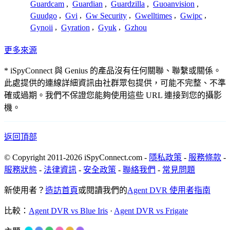
Guardcam
,
Guardian
,
Guardzilla
,
Guoanvision
,
Guudgo
,
Gvi
,
Gw Security
,
Gwelltimes
,
Gwipc
,
Gynoii
,
Gyration
,
Gyuk
,
Gzhou
更多來源
* iSpyConnect 與 Genius 的產品沒有任何關聯、聯繫或關係。
此處提供的連線詳細資訊由社群眾包提供，可能不完整、不準
確或過期。我們不保證您能夠使用這些 URL 連接到您的攝影
機。
返回頂部
© Copyright 2011-2026 iSpyConnect.com -
隱私政策
-
服務條款
-
服務狀態
-
法律資訊
-
安全政策
-
聯絡我們
-
常見問題
新使用者？
造訪首頁
或閱讀我們的
Agent DVR 使用者指南
比較：
Agent DVR vs Blue Iris
·
Agent DVR vs Frigate