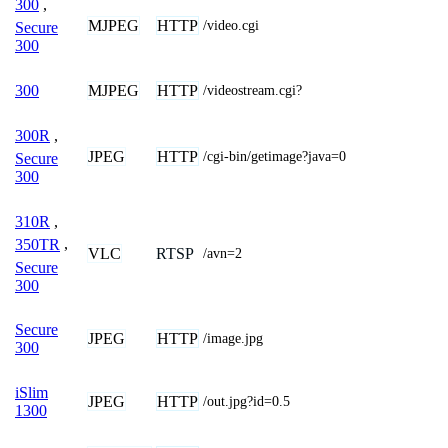
300
,
MJPEG
HTTP
/video.cgi
Secure
300
MJPEG
HTTP
300
/videostream.cgi?
300R
,
JPEG
HTTP
/cgi-bin/getimage?java=0
Secure
300
310R
,
350TR
,
VLC
RTSP
/avn=2
Secure
300
Secure
JPEG
HTTP
/image.jpg
300
iSlim
JPEG
HTTP
/out.jpg?id=0.5
1300