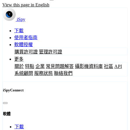
View this page in English
iSpy
下載
使用者指南
軟體授權
購買許可證
管理許可證
更多
關於
特點
企業
常見問題解答
攝影機資料庫
社區
API
系統顧問
服務狀態
聯絡我們
iSpyConnect
軟體
下載