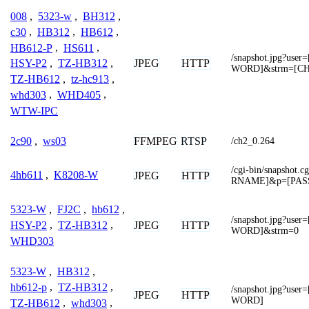
008
,
5323-w
,
BH312
,
c30
,
HB312
,
HB612
,
HB612-P
,
HS611
,
/snapshot.jpg?u
JPEG
HTTP
HSY-P2
,
TZ-HB312
,
WORD]&strm=[C
TZ-HB612
,
tz-hc913
,
whd303
,
WHD405
,
WTW-IPC
FFMPEG
RTSP
2c90
,
ws03
/ch2_0.264
/cgi-bin/snapsho
4hb611
,
K8208-W
JPEG
HTTP
RNAME]&p=[PA
5323-W
,
FJ2C
,
hb612
,
/snapshot.jpg?u
JPEG
HTTP
HSY-P2
,
TZ-HB312
,
WORD]&strm=0
WHD303
5323-W
,
HB312
,
hb612-p
,
TZ-HB312
,
/snapshot.jpg?u
JPEG
HTTP
WORD]
TZ-HB612
,
whd303
,