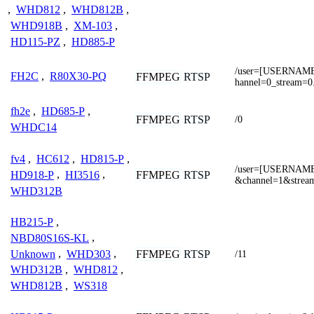
,
WHD812
,
WHD812B
,
WHD918B
,
XM-103
,
HD115-PZ
,
HD885-P
/user=[USERNAM
FH2C
,
R80X30-PQ
FFMPEG
RTSP
hannel=0_stream=0
fh2e
,
HD685-P
,
FFMPEG
RTSP
/0
WHDC14
fv4
,
HC612
,
HD815-P
,
/user=[USERNAM
FFMPEG
RTSP
HD918-P
,
HI3516
,
&channel=1&strea
WHD312B
HB215-P
,
NBD80S16S-KL
,
Unknown
,
WHD303
,
FFMPEG
RTSP
/11
WHD312B
,
WHD812
,
WHD812B
,
WS318