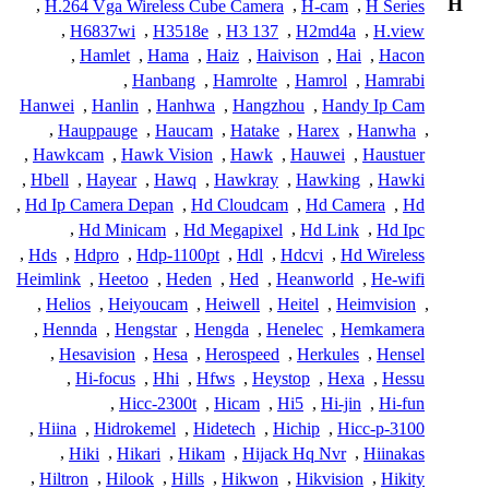
H
,
H.264 Vga Wireless Cube Camera
,
H-cam
,
H Series
,
H6837wi
,
H3518e
,
H3 137
,
H2md4a
,
H.view
,
Hamlet
,
Hama
,
Haiz
,
Haivison
,
Hai
,
Hacon
,
Hanbang
,
Hamrolte
,
Hamrol
,
Hamrabi
Hanwei
,
Hanlin
,
Hanhwa
,
Hangzhou
,
Handy Ip Cam
,
Hauppauge
,
Haucam
,
Hatake
,
Harex
,
Hanwha
,
,
Hawkcam
,
Hawk Vision
,
Hawk
,
Hauwei
,
Haustuer
,
Hbell
,
Hayear
,
Hawq
,
Hawkray
,
Hawking
,
Hawki
,
Hd Ip Camera Depan
,
Hd Cloudcam
,
Hd Camera
,
Hd
,
Hd Minicam
,
Hd Megapixel
,
Hd Link
,
Hd Ipc
,
Hds
,
Hdpro
,
Hdp-1100pt
,
Hdl
,
Hdcvi
,
Hd Wireless
Heimlink
,
Heetoo
,
Heden
,
Hed
,
Heanworld
,
He-wifi
,
Helios
,
Heiyoucam
,
Heiwell
,
Heitel
,
Heimvision
,
,
Hennda
,
Hengstar
,
Hengda
,
Henelec
,
Hemkamera
,
Hesavision
,
Hesa
,
Herospeed
,
Herkules
,
Hensel
,
Hi-focus
,
Hhi
,
Hfws
,
Heystop
,
Hexa
,
Hessu
,
Hicc-2300t
,
Hicam
,
Hi5
,
Hi-jin
,
Hi-fun
,
Hiina
,
Hidrokemel
,
Hidetech
,
Hichip
,
Hicc-p-3100
,
Hiki
,
Hikari
,
Hikam
,
Hijack Hq Nvr
,
Hiinakas
,
Hiltron
,
Hilook
,
Hills
,
Hikwon
,
Hikvision
,
Hikity