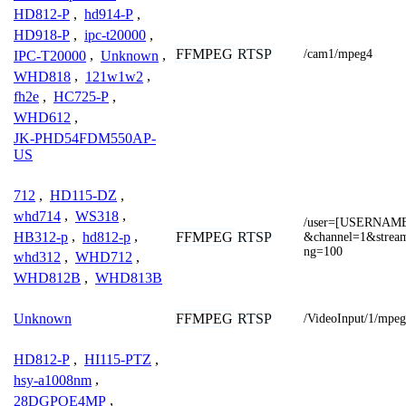
HD812-P
,
hd914-P
,
HD918-P
,
ipc-t20000
,
FFMPEG
RTSP
/cam1/mpeg4
IPC-T20000
,
Unknown
,
WHD818
,
121w1w2
,
fh2e
,
HC725-P
,
WHD612
,
JK-PHD54FDM550AP-
US
712
,
HD115-DZ
,
whd714
,
WS318
,
/user=[USERNAM
HB312-p
,
hd812-p
,
FFMPEG
RTSP
&channel=1&stream=
ng=100
whd312
,
WHD712
,
WHD812B
,
WHD813B
FFMPEG
RTSP
Unknown
/VideoInput/1/mpeg
HD812-P
,
HI115-PTZ
,
hsy-a1008nm
,
28DGPOE4MP
,