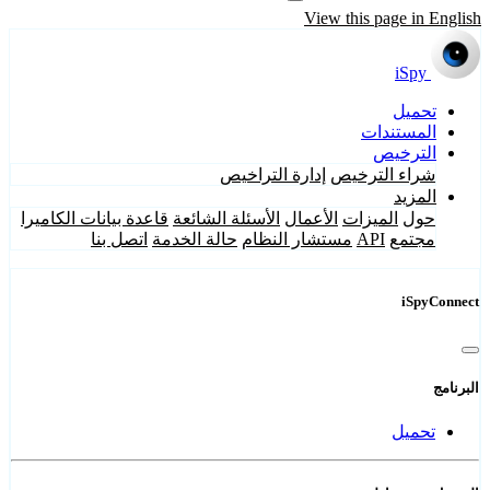
View this page in English
iSpy
تحميل
المستندات
الترخيص
شراء الترخيص
إدارة التراخيص
المزيد
حول
الميزات
الأعمال
الأسئلة الشائعة
قاعدة بيانات الكاميرا
مجتمع
API
مستشار النظام
حالة الخدمة
اتصل بنا
iSpyConnect
البرنامج
تحميل