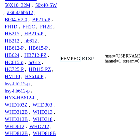
50X10_32M
,
50x40-SW
,
akit-4ahbb12
,
B004-V2.0
,
BP215-P
,
FH1D
,
FH2C
,
FH2E
,
HB215
,
HB215-P
,
HB212
,
hb612
,
HB612-P
,
HB615-P
,
HB624
,
HB712-PZ
,
/user=[USERNAM
FFMPEG
RTSP
hannel=1_stream=0
HC615-p
,
hc61x
,
HC725-P
,
HD115-PZ
,
HM110
,
HS614-P
,
hsy-hb215-p
,
hsy-hb612-p
,
HYS-HB612-P
,
WHD103Z
,
WHD303
,
WHD312B
,
WHD313
,
WHD313B
,
WHD318
,
WHD612
,
WHD712
,
WHD812B
,
WHD818B