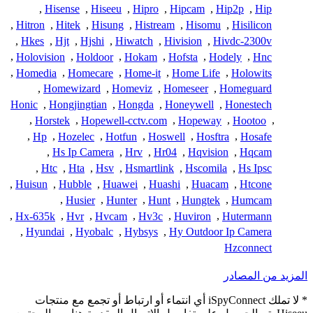
,
Hisense
,
Hiseeu
,
Hipro
,
Hipcam
,
Hip2p
,
Hip
,
Hitron
,
Hitek
,
Hisung
,
Histream
,
Hisomu
,
Hisilicon
,
Hkes
,
Hjt
,
Hjshi
,
Hiwatch
,
Hivision
,
Hivdc-2300v
,
Holovision
,
Holdoor
,
Hokam
,
Hofsta
,
Hodely
,
Hnc
,
Homedia
,
Homecare
,
Home-it
,
Home Life
,
Holowits
,
Homewizard
,
Homeviz
,
Homeseer
,
Homeguard
Honic
,
Hongjingtian
,
Hongda
,
Honeywell
,
Honestech
,
Horstek
,
Hopewell-cctv.com
,
Hopeway
,
Hootoo
,
,
Hp
,
Hozelec
,
Hotfun
,
Hoswell
,
Hosftra
,
Hosafe
,
Hs Ip Camera
,
Hrv
,
Hr04
,
Hqvision
,
Hqcam
,
Htc
,
Hta
,
Hsv
,
Hsmartlink
,
Hscomila
,
Hs Ipsc
,
Huisun
,
Hubble
,
Huawei
,
Huashi
,
Huacam
,
Htcone
,
Husier
,
Hunter
,
Hunt
,
Hungtek
,
Humcam
,
Hx-635k
,
Hvr
,
Hvcam
,
Hv3c
,
Huviron
,
Hutermann
,
Hyundai
,
Hyobalc
,
Hybsys
,
Hy Outdoor Ip Camera
Hzconnect
المزيد من المصادر
* لا تملك iSpyConnect أي انتماء أو ارتباط أو تجمع مع منتجات