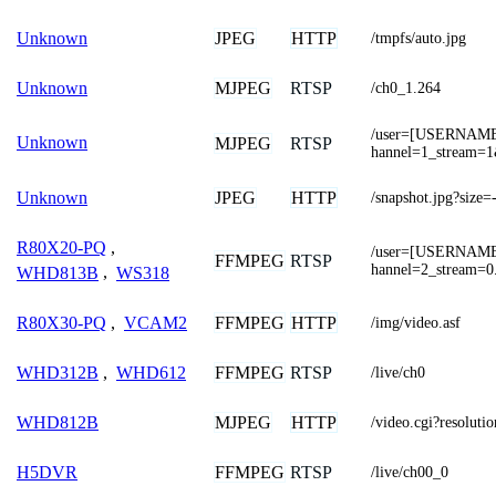
JPEG
HTTP
Unknown
/tmpfs/auto.jpg
MJPEG
RTSP
Unknown
/ch0_1.264
/user=[USERNAM
Unknown
MJPEG
RTSP
hannel=1_stream=1
JPEG
HTTP
Unknown
/snapshot.jpg?size
R80X20-PQ
,
/user=[USERNAM
FFMPEG
RTSP
hannel=2_stream=0
WHD813B
,
WS318
FFMPEG
HTTP
R80X30-PQ
,
VCAM2
/img/video.asf
FFMPEG
RTSP
WHD312B
,
WHD612
/live/ch0
MJPEG
HTTP
WHD812B
/video.cgi?resolut
FFMPEG
RTSP
H5DVR
/live/ch00_0