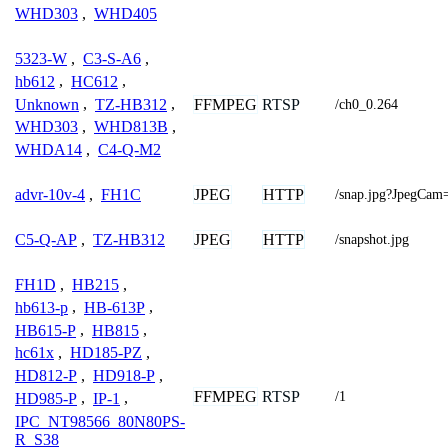
WHD303
,
WHD405
5323-W
,
C3-S-A6
,
hb612
,
HC612
,
Unknown
,
TZ-HB312
,
FFMPEG
RTSP
/ch0_0.264
WHD303
,
WHD813B
,
WHDA14
,
C4-Q-M2
JPEG
HTTP
advr-10v-4
,
FH1C
/snap.jpg?JpegCam
JPEG
HTTP
C5-Q-AP
,
TZ-HB312
/snapshot.jpg
FH1D
,
HB215
,
hb613-p
,
HB-613P
,
HB615-P
,
HB815
,
hc61x
,
HD185-PZ
,
HD812-P
,
HD918-P
,
FFMPEG
RTSP
/1
HD985-P
,
IP-1
,
IPC_NT98566_80N80PS-
R_S38