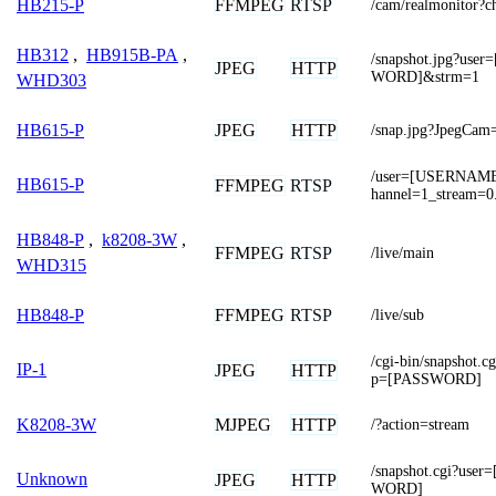
FFMPEG
RTSP
HB215-P
/cam/realmonitor?
HB312
,
HB915B-PA
,
/snapshot.jpg?u
JPEG
HTTP
WORD]&strm=1
WHD303
JPEG
HTTP
HB615-P
/snap.jpg?JpegCam
/user=[USERNAM
HB615-P
FFMPEG
RTSP
hannel=1_stream=0.
HB848-P
,
k8208-3W
,
FFMPEG
RTSP
/live/main
WHD315
FFMPEG
RTSP
HB848-P
/live/sub
/cgi-bin/snapsho
IP-1
JPEG
HTTP
p=[PASSWORD]
MJPEG
HTTP
K8208-3W
/?action=stream
/snapshot.cgi?u
Unknown
JPEG
HTTP
WORD]