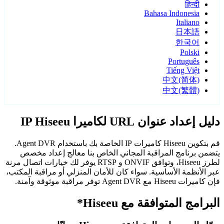
हिन्दी
Bahasa Indonesia
Italiano
日本語
한국어
Polski
Português
Tiếng Việt
中文(简体)
中文(繁體)
دليل إعداد عنوان URL لكاميرا IP Hiseeu
قم بتكوين Hiseeu كاميرات IP الخاصة بك باستخدام Agent DVR.
يتضمن برنامج المراقبة المجاني الخاص بنا معالج إعداد مخصص
لطرز Hiseeu، وتوافق ONVIF و RTSP يوفر لك خيارات اتصال مرنة
عبر الأنظمة الأساسية. سواء كان للأمان المنزلي أو مراقبة المكتب،
فإن كاميرات Hiseeu مع Agent DVR توفر مراقبة موثوقة وآمنة.
البرامج المتوافقة مع Hiseeu*