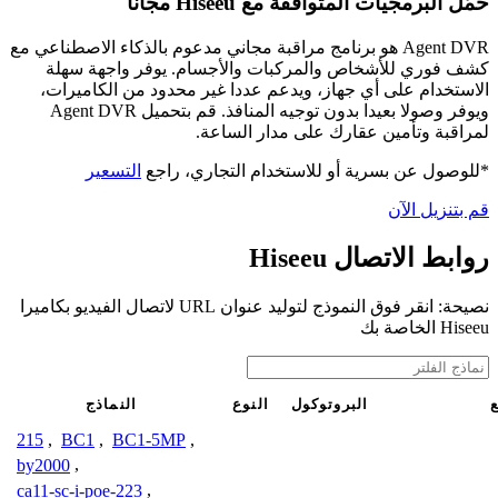
حمّل البرمجيات المتوافقة مع Hiseeu مجانًا
Agent DVR هو برنامج مراقبة مجاني مدعوم بالذكاء الاصطناعي مع
كشف فوري للأشخاص والمركبات والأجسام. يوفر واجهة سهلة
الاستخدام على أي جهاز، ويدعم عددا غير محدود من الكاميرات،
ويوفر وصولا بعيدا بدون توجيه المنافذ. قم بتحميل Agent DVR
لمراقبة وتأمين عقارك على مدار الساعة.
*للوصول عن بسرية أو للاستخدام التجاري، راجع
التسعير
قم بتنزيل الآن
روابط الاتصال Hiseeu
نصيحة: انقر فوق النموذج لتوليد عنوان URL لاتصال الفيديو بكاميرا
Hiseeu الخاصة بك
ع
البروتوكول
النوع
النماذج
215
,
BC1
,
BC1-5MP
,
by2000
,
ca11-sc-i-poe-223
,