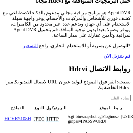
حمّل البرمجيات المتوافقة مع Hdcvi مجانًا
Agent DVR هو برنامج مراقبة مجاني مدعوم بالذكاء الاصطناعي مع
كشف فوري للأشخاص والمركبات والأجسام. يوفر واجهة سهلة
الاستخدام على أي جهاز، ويدعم عددا غير محدود من الكاميرات،
ويوفر وصولا بعيدا بدون توجيه المنافذ. قم بتحميل Agent DVR
لمراقبة وتأمين عقارك على مدار الساعة.
*للوصول عن بسرية أو للاستخدام التجاري، راجع
التسعير
قم بتنزيل الآن
روابط الاتصال Hdcvi
نصيحة: انقر فوق النموذج لتوليد عنوان URL لاتصال الفيديو بكاميرا
Hdcvi الخاصة بك
رابط الموقع
البروتوكول
النوع
النماذج
/cgi-bin/snapshot.cgi?loginuse=[U
HCVR5108H
JPEG
HTTP
ginpas=[PASSWORD]