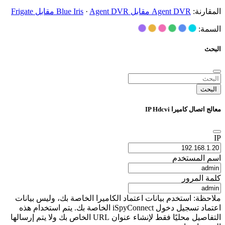
المقارنة:
Agent DVR مقابل Blue Iris
Agent DVR مقابل Frigate
·
السمة:
البحث
البحث
معالج اتصال كاميرا IP Hdcvi
IP
اسم المستخدم
كلمة المرور
ملاحظة: استخدم بيانات اعتماد الكاميرا الخاصة بك، وليس بيانات
اعتماد تسجيل دخول iSpyConnect الخاصة بك. يتم استخدام هذه
التفاصيل محليًا فقط لإنشاء عنوان URL الخاص بك ولا يتم إرسالها