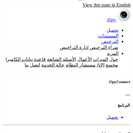
View this page in English
iSpy
تحميل
المستندات
الترخيص
شراء الترخيص
إدارة التراخيص
المزيد
حول
الميزات
الأعمال
الأسئلة الشائعة
قاعدة بيانات الكاميرا
مجتمع
API
مستشار النظام
حالة الخدمة
اتصل بنا
iSpyConnect
البرنامج
تحميل