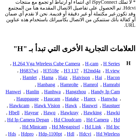
* لا تملك iSpyConnect أي انتماء أو ارتباط أو تجمع مع منتجات
Hdcvi. تم الحصول على تفاصيل الاتصال المقدمة هنا من المجتمع
وقد تكون غير مكتملة أو غير دقيقة أو قديمة. نحن لا نقدم أي ضمان
أو كفالة بأنك ستتمكن من الاتصال بكاميراتك باستخدام هذه عناوين
URL.
العلامات التجارية الأخرى التي تبدأ بـ "H"
H
,
H.264 Vga Wireless Cube Camera
,
H-cam
,
H Series
,
H6837wi
,
H3518e
,
H3 137
,
H2md4a
,
H.view
,
Hamlet
,
Hama
,
Haiz
,
Haivison
,
Hai
,
Hacon
,
Hanbang
,
Hamrolte
,
Hamrol
,
Hamrabi
Hanwei
,
Hanlin
,
Hanhwa
,
Hangzhou
,
Handy Ip Cam
,
Hauppauge
,
Haucam
,
Hatake
,
Harex
,
Hanwha
,
,
Hawkcam
,
Hawk Vision
,
Hawk
,
Hauwei
,
Haustuer
,
Hbell
,
Hayear
,
Hawq
,
Hawkray
,
Hawking
,
Hawki
,
Hd Ip Camera Depan
,
Hd Cloudcam
,
Hd Camera
,
Hd
,
Hd Minicam
,
Hd Megapixel
,
Hd Link
,
Hd Ipc
,
Hds
,
Hdpro
,
Hdp-1100pt
,
Hdl
,
Hdcvi
,
Hd Wireless