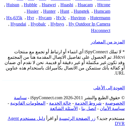
,
Huisun
,
Hubble
,
Huawei
,
Huashi
,
Huacam
,
Htcone
,
Husier
,
Hunter
,
Hunt
,
Hungtek
,
Humcam
,
Hx-635k
,
Hvr
,
Hvcam
,
Hv3c
,
Huviron
,
Hutermann
,
Hyundai
,
Hyobalc
,
Hybsys
,
Hy Outdoor Ip Camera
Hzconnect
المزيد من المصادر
* لا تملك iSpyConnect أي انتماء أو ارتباط أو تجمع مع منتجات
Hdcvi. تم الحصول على تفاصيل الاتصال المقدمة هنا من المجتمع
وقد تكون غير مكتملة أو غير دقيقة أو قديمة. نحن لا نقدم أي ضمان
أو كفالة بأنك ستتمكن من الاتصال بكاميراتك باستخدام هذه عناوين
URL.
العودة إلى الأعلى
© حقوق الطبع والنشر 2011-2026 iSpyConnect.com -
سياسة
الخصوصية
-
شروط الخدمة
-
حالة الخدمة
-
المعلومات القانونية
-
سياسة الأمان
-
اتصل بنا
-
الأسئلة الشائعة
مستخدم جديد؟
زر الصفحة الرئيسية
أو اقرأ
دليل مستخدم Agent
DVR