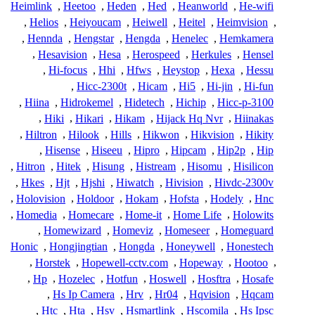
Heimlink
,
Heetoo
,
Heden
,
Hed
,
Heanworld
,
He-wifi
,
Helios
,
Heiyoucam
,
Heiwell
,
Heitel
,
Heimvision
,
,
Hennda
,
Hengstar
,
Hengda
,
Henelec
,
Hemkamera
,
Hesavision
,
Hesa
,
Herospeed
,
Herkules
,
Hensel
,
Hi-focus
,
Hhi
,
Hfws
,
Heystop
,
Hexa
,
Hessu
,
Hicc-2300t
,
Hicam
,
Hi5
,
Hi-jin
,
Hi-fun
,
Hiina
,
Hidrokemel
,
Hidetech
,
Hichip
,
Hicc-p-3100
,
Hiki
,
Hikari
,
Hikam
,
Hijack Hq Nvr
,
Hiinakas
,
Hiltron
,
Hilook
,
Hills
,
Hikwon
,
Hikvision
,
Hikity
,
Hisense
,
Hiseeu
,
Hipro
,
Hipcam
,
Hip2p
,
Hip
,
Hitron
,
Hitek
,
Hisung
,
Histream
,
Hisomu
,
Hisilicon
,
Hkes
,
Hjt
,
Hjshi
,
Hiwatch
,
Hivision
,
Hivdc-2300v
,
Holovision
,
Holdoor
,
Hokam
,
Hofsta
,
Hodely
,
Hnc
,
Homedia
,
Homecare
,
Home-it
,
Home Life
,
Holowits
,
Homewizard
,
Homeviz
,
Homeseer
,
Homeguard
Honic
,
Hongjingtian
,
Hongda
,
Honeywell
,
Honestech
,
Horstek
,
Hopewell-cctv.com
,
Hopeway
,
Hootoo
,
,
Hp
,
Hozelec
,
Hotfun
,
Hoswell
,
Hosftra
,
Hosafe
,
Hs Ip Camera
,
Hrv
,
Hr04
,
Hqvision
,
Hqcam
,
Htc
,
Hta
,
Hsv
,
Hsmartlink
,
Hscomila
,
Hs Ipsc