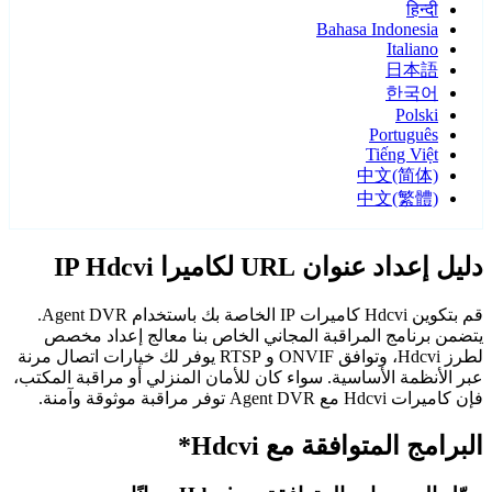
हिन्दी
Bahasa Indonesia
Italiano
日本語
한국어
Polski
Português
Tiếng Việt
中文(简体)
中文(繁體)
دليل إعداد عنوان URL لكاميرا IP Hdcvi
قم بتكوين Hdcvi كاميرات IP الخاصة بك باستخدام Agent DVR.
يتضمن برنامج المراقبة المجاني الخاص بنا معالج إعداد مخصص
لطرز Hdcvi، وتوافق ONVIF و RTSP يوفر لك خيارات اتصال مرنة
عبر الأنظمة الأساسية. سواء كان للأمان المنزلي أو مراقبة المكتب،
فإن كاميرات Hdcvi مع Agent DVR توفر مراقبة موثوقة وآمنة.
البرامج المتوافقة مع Hdcvi*