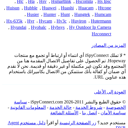
,
Htc
,
Hta
,
Hsv
,
Hsmartlink
,
Hscomila
,
Hs Ipsc
,
Huisun
,
Hubble
,
Huawei
,
Huashi
,
Huacam
,
Htcone
,
Husier
,
Hunter
,
Hunt
,
Hungtek
,
Humcam
,
Hx-635k
,
Hvr
,
Hvcam
,
Hv3c
,
Huviron
,
Hutermann
,
Hyundai
,
Hyobalc
,
Hybsys
,
Hy Outdoor Ip Camera
Hzconnect
المزيد من المصادر
* لا تملك iSpyConnect أي انتماء أو ارتباط أو تجمع مع منتجات
Hopeway. تم الحصول على تفاصيل الاتصال المقدمة هنا من
المجتمع وقد تكون غير مكتملة أو غير دقيقة أو قديمة. نحن لا نقدم
أي ضمان أو كفالة بأنك ستتمكن من الاتصال بكاميراتك باستخدام
هذه عناوين URL.
العودة إلى الأعلى
© حقوق الطبع والنشر 2011-2026 iSpyConnect.com -
سياسة
الخصوصية
-
شروط الخدمة
-
حالة الخدمة
-
المعلومات القانونية
-
سياسة الأمان
-
اتصل بنا
-
الأسئلة الشائعة
مستخدم جديد؟
زر الصفحة الرئيسية
أو اقرأ
دليل مستخدم Agent
DVR