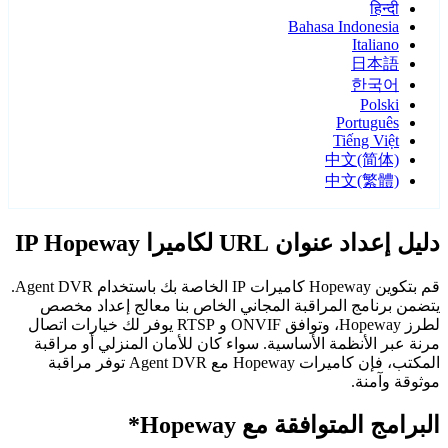
हिन्दी
Bahasa Indonesia
Italiano
日本語
한국어
Polski
Português
Tiếng Việt
中文(简体)
中文(繁體)
دليل إعداد عنوان URL لكاميرا IP Hopeway
قم بتكوين Hopeway كاميرات IP الخاصة بك باستخدام Agent DVR.
يتضمن برنامج المراقبة المجاني الخاص بنا معالج إعداد مخصص
لطرز Hopeway، وتوافق ONVIF و RTSP يوفر لك خيارات اتصال
مرنة عبر الأنظمة الأساسية. سواء كان للأمان المنزلي أو مراقبة
المكتب، فإن كاميرات Hopeway مع Agent DVR توفر مراقبة
موثوقة وآمنة.
البرامج المتوافقة مع Hopeway*