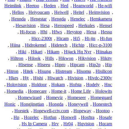
Heimlink
,
Heetoo
,
Heden
,
Hed
,
Heanworld
,
He-wifi
,
Helios
,
Heiyoucam
,
Heiwell
,
Heitel
,
Heimvision
,
,
Hennda
,
Hengstar
,
Hengda
,
Henelec
,
Hemkamera
,
Hesavision
,
Hesa
,
Herospeed
,
Herkules
,
Hensel
,
Hi-focus
,
Hhi
,
Hfws
,
Heystop
,
Hexa
,
Hessu
,
Hicc-2300t
,
Hicam
,
Hi5
,
Hi-jin
,
Hi-fun
,
Hiina
,
Hidrokemel
,
Hidetech
,
Hichip
,
Hicc-p-3100
,
Hiki
,
Hikari
,
Hikam
,
Hijack Hq Nvr
,
Hiinakas
,
Hiltron
,
Hilook
,
Hills
,
Hikwon
,
Hikvision
,
Hikity
,
Hisense
,
Hiseeu
,
Hipro
,
Hipcam
,
Hip2p
,
Hip
,
Hitron
,
Hitek
,
Hisung
,
Histream
,
Hisomu
,
Hisilicon
,
Hkes
,
Hjt
,
Hjshi
,
Hiwatch
,
Hivision
,
Hivdc-2300v
,
Holovision
,
Holdoor
,
Hokam
,
Hofsta
,
Hodely
,
Hnc
,
Homedia
,
Homecare
,
Home-it
,
Home Life
,
Holowits
,
Homewizard
,
Homeviz
,
Homeseer
,
Homeguard
Honic
,
Hongjingtian
,
Hongda
,
Honeywell
,
Honestech
,
Horstek
,
Hopewell-cctv.com
,
Hopeway
,
Hootoo
,
,
Hp
,
Hozelec
,
Hotfun
,
Hoswell
,
Hosftra
,
Hosafe
,
Hs Ip Camera
,
Hrv
,
Hr04
,
Hqvision
,
Hqcam