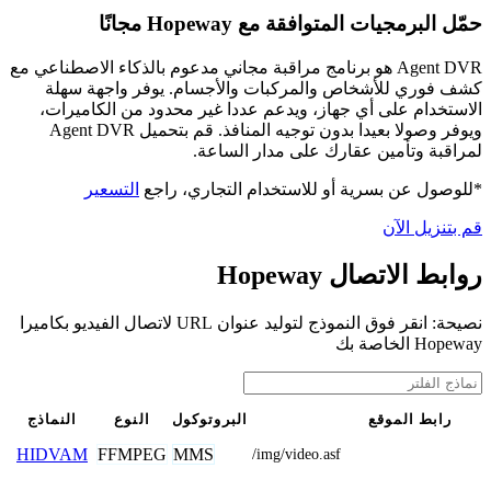
حمّل البرمجيات المتوافقة مع Hopeway مجانًا
Agent DVR هو برنامج مراقبة مجاني مدعوم بالذكاء الاصطناعي مع
كشف فوري للأشخاص والمركبات والأجسام. يوفر واجهة سهلة
الاستخدام على أي جهاز، ويدعم عددا غير محدود من الكاميرات،
ويوفر وصولا بعيدا بدون توجيه المنافذ. قم بتحميل Agent DVR
لمراقبة وتأمين عقارك على مدار الساعة.
*للوصول عن بسرية أو للاستخدام التجاري، راجع
التسعير
قم بتنزيل الآن
روابط الاتصال Hopeway
نصيحة: انقر فوق النموذج لتوليد عنوان URL لاتصال الفيديو بكاميرا
Hopeway الخاصة بك
رابط الموقع
البروتوكول
النوع
النماذج
FFMPEG
MMS
HIDVAM
/img/video.asf