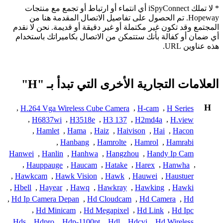
* لا تملك iSpyConnect أي انتماء أو ارتباط أو تجمع مع منتجات
Hopeway. تم الحصول على تفاصيل الاتصال المقدمة هنا من
المجتمع وقد تكون غير مكتملة أو غير دقيقة أو قديمة. نحن لا نقدم
أي ضمان أو كفالة بأنك ستتمكن من الاتصال بكاميراتك باستخدام
هذه عناوين URL.
العلامات التجارية الأخرى التي تبدأ بـ "H"
H
,
H.264 Vga Wireless Cube Camera
,
H-cam
,
H Series
,
H6837wi
,
H3518e
,
H3 137
,
H2md4a
,
H.view
,
Hamlet
,
Hama
,
Haiz
,
Haivison
,
Hai
,
Hacon
,
Hanbang
,
Hamrolte
,
Hamrol
,
Hamrabi
Hanwei
,
Hanlin
,
Hanhwa
,
Hangzhou
,
Handy Ip Cam
,
Hauppauge
,
Haucam
,
Hatake
,
Harex
,
Hanwha
,
,
Hawkcam
,
Hawk Vision
,
Hawk
,
Hauwei
,
Haustuer
,
Hbell
,
Hayear
,
Hawq
,
Hawkray
,
Hawking
,
Hawki
,
Hd Ip Camera Depan
,
Hd Cloudcam
,
Hd Camera
,
Hd
,
Hd Minicam
,
Hd Megapixel
,
Hd Link
,
Hd Ipc
,
Hds
,
Hdpro
,
Hdp-1100pt
,
Hdl
,
Hdcvi
,
Hd Wireless