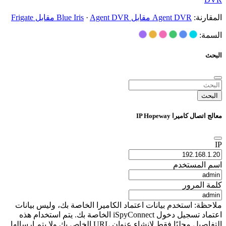
المقارنة:
Agent DVR مقابل Blue Iris
Agent DVR مقابل Frigate
·
السمة:
البحث
البحث
معالج اتصال كاميرا IP Hopeway
IP
اسم المستخدم
كلمة المرور
ملاحظة: استخدم بيانات اعتماد الكاميرا الخاصة بك، وليس بيانات
اعتماد تسجيل دخول iSpyConnect الخاصة بك. يتم استخدام هذه
التفاصيل محليًا فقط لإنشاء عنوان URL الخاص بك ولا يتم إرسالها