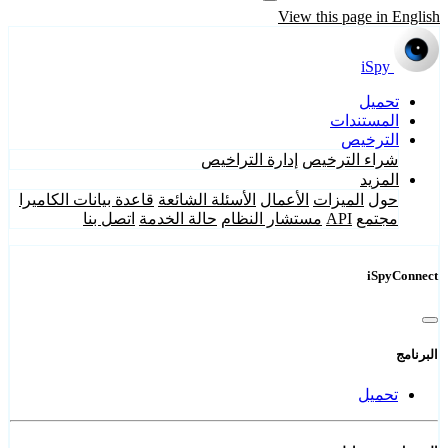
View this page in English
iSpy
تحميل
المستندات
الترخيص
شراء الترخيص
إدارة التراخيص
المزيد
حول
الميزات
الأعمال
الأسئلة الشائعة
قاعدة بيانات الكاميرا
مجتمع
API
مستشار النظام
حالة الخدمة
اتصل بنا
iSpyConnect
البرنامج
تحميل