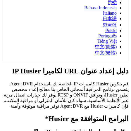
हिन्दी
Bahasa Indonesia
Italiano
日本語
한국어
Polski
Português
Tiếng Việt
中文(简体)
中文(繁體)
دليل إعداد عنوان URL لكاميرا IP Husier
قم بتكوين Husier كاميرات IP الخاصة بك باستخدام Agent DVR.
يتضمن برنامج المراقبة المجاني الخاص بنا معالج إعداد مخصص
لطرز Husier، وتوافق ONVIF و RTSP يوفر لك خيارات اتصال مرنة
عبر الأنظمة الأساسية. سواء كان للأمان المنزلي أو مراقبة المكتب،
فإن كاميرات Husier مع Agent DVR توفر مراقبة موثوقة وآمنة.
البرامج المتوافقة مع Husier*