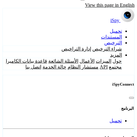
View this page in English
iSpy
تحميل
المستندات
الترخيص
شراء الترخيص
إدارة التراخيص
المزيد
حول
الميزات
الأعمال
الأسئلة الشائعة
قاعدة بيانات الكاميرا
مجتمع
API
مستشار النظام
حالة الخدمة
اتصل بنا
iSpyConnect
البرنامج
تحميل