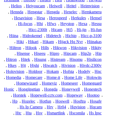
,
Helios
,
Heiyoucam
,
Heiwell
,
Heitel
,
Heimvision
,
,
Hennda
,
Hengstar
,
Hengda
,
Henelec
,
Hemkamera
,
Hesavision
,
Hesa
,
Herospeed
,
Herkules
,
Hensel
,
Hi-focus
,
Hhi
,
Hfws
,
Heystop
,
Hexa
,
Hessu
,
Hicc-2300t
,
Hicam
,
Hi5
,
Hi-jin
,
Hi-fun
,
Hiina
,
Hidrokemel
,
Hidetech
,
Hichip
,
Hicc-p-3100
,
Hiki
,
Hikari
,
Hikam
,
Hijack Hq Nvr
,
Hiinakas
,
Hiltron
,
Hilook
,
Hills
,
Hikwon
,
Hikvision
,
Hikity
,
Hisense
,
Hiseeu
,
Hipro
,
Hipcam
,
Hip2p
,
Hip
,
Hitron
,
Hitek
,
Hisung
,
Histream
,
Hisomu
,
Hisilicon
,
Hkes
,
Hjt
,
Hjshi
,
Hiwatch
,
Hivision
,
Hivdc-2300v
,
Holovision
,
Holdoor
,
Hokam
,
Hofsta
,
Hodely
,
Hnc
,
Homedia
,
Homecare
,
Home-it
,
Home Life
,
Holowits
,
Homewizard
,
Homeviz
,
Homeseer
,
Homeguard
Honic
,
Hongjingtian
,
Hongda
,
Honeywell
,
Honestech
,
Horstek
,
Hopewell-cctv.com
,
Hopeway
,
Hootoo
,
,
Hp
,
Hozelec
,
Hotfun
,
Hoswell
,
Hosftra
,
Hosafe
,
Hs Ip Camera
,
Hrv
,
Hr04
,
Hqvision
,
Hqcam
,
Htc
,
Hta
,
Hsv
,
Hsmartlink
,
Hscomila
,
Hs Ipsc