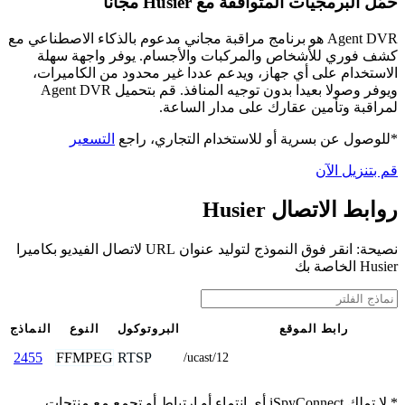
حمّل البرمجيات المتوافقة مع Husier مجانًا
Agent DVR هو برنامج مراقبة مجاني مدعوم بالذكاء الاصطناعي مع
كشف فوري للأشخاص والمركبات والأجسام. يوفر واجهة سهلة
الاستخدام على أي جهاز، ويدعم عددا غير محدود من الكاميرات،
ويوفر وصولا بعيدا بدون توجيه المنافذ. قم بتحميل Agent DVR
لمراقبة وتأمين عقارك على مدار الساعة.
*للوصول عن بسرية أو للاستخدام التجاري، راجع
التسعير
قم بتنزيل الآن
روابط الاتصال Husier
نصيحة: انقر فوق النموذج لتوليد عنوان URL لاتصال الفيديو بكاميرا
Husier الخاصة بك
رابط الموقع
البروتوكول
النوع
النماذج
FFMPEG
RTSP
2455
/ucast/12
* لا تملك iSpyConnect أي انتماء أو ارتباط أو تجمع مع منتجات