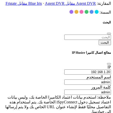
المقارنة:
Agent DVR مقابل Blue Iris
Agent DVR مقابل Frigate
·
السمة:
البحث
البحث
معالج اتصال كاميرا IP Husier
IP
اسم المستخدم
كلمة المرور
ملاحظة: استخدم بيانات اعتماد الكاميرا الخاصة بك، وليس بيانات
اعتماد تسجيل دخول iSpyConnect الخاصة بك. يتم استخدام هذه
التفاصيل محليًا فقط لإنشاء عنوان URL الخاص بك ولا يتم إرسالها
إلى خوادمنا.