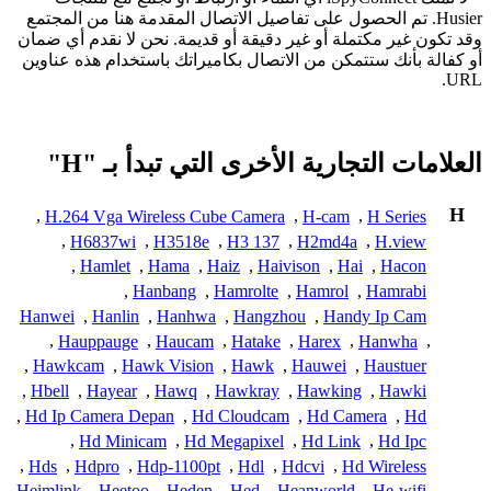
Husier. تم الحصول على تفاصيل الاتصال المقدمة هنا من المجتمع
وقد تكون غير مكتملة أو غير دقيقة أو قديمة. نحن لا نقدم أي ضمان
أو كفالة بأنك ستتمكن من الاتصال بكاميراتك باستخدام هذه عناوين
URL.
العلامات التجارية الأخرى التي تبدأ بـ "H"
H
,
H.264 Vga Wireless Cube Camera
,
H-cam
,
H Series
,
H6837wi
,
H3518e
,
H3 137
,
H2md4a
,
H.view
,
Hamlet
,
Hama
,
Haiz
,
Haivison
,
Hai
,
Hacon
,
Hanbang
,
Hamrolte
,
Hamrol
,
Hamrabi
Hanwei
,
Hanlin
,
Hanhwa
,
Hangzhou
,
Handy Ip Cam
,
Hauppauge
,
Haucam
,
Hatake
,
Harex
,
Hanwha
,
,
Hawkcam
,
Hawk Vision
,
Hawk
,
Hauwei
,
Haustuer
,
Hbell
,
Hayear
,
Hawq
,
Hawkray
,
Hawking
,
Hawki
,
Hd Ip Camera Depan
,
Hd Cloudcam
,
Hd Camera
,
Hd
,
Hd Minicam
,
Hd Megapixel
,
Hd Link
,
Hd Ipc
,
Hds
,
Hdpro
,
Hdp-1100pt
,
Hdl
,
Hdcvi
,
Hd Wireless
Heimlink
,
Heetoo
,
Heden
,
Hed
,
Heanworld
,
He-wifi