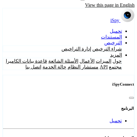
View this page in English
iSpy
تحميل
المستندات
الترخيص
شراء الترخيص
إدارة التراخيص
المزيد
حول
الميزات
الأعمال
الأسئلة الشائعة
قاعدة بيانات الكاميرا
مجتمع
API
مستشار النظام
حالة الخدمة
اتصل بنا
iSpyConnect
البرنامج
تحميل