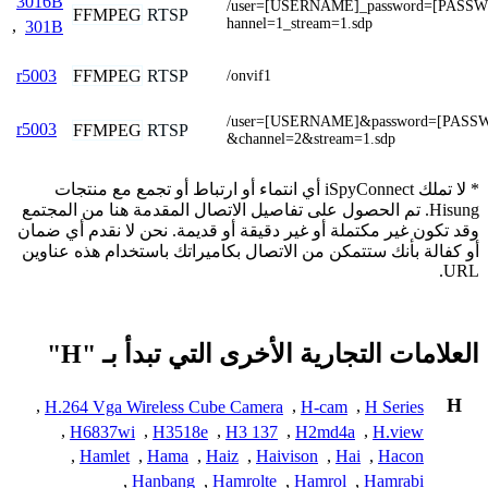
3016B
/user=[USERNAME]_password=[PASS
FFMPEG
RTSP
hannel=1_stream=1.sdp
,
301B
FFMPEG
RTSP
r5003
/onvif1
/user=[USERNAME]&password=[PASS
r5003
FFMPEG
RTSP
&channel=2&stream=1.sdp
* لا تملك iSpyConnect أي انتماء أو ارتباط أو تجمع مع منتجات
Hisung. تم الحصول على تفاصيل الاتصال المقدمة هنا من المجتمع
وقد تكون غير مكتملة أو غير دقيقة أو قديمة. نحن لا نقدم أي ضمان
أو كفالة بأنك ستتمكن من الاتصال بكاميراتك باستخدام هذه عناوين
URL.
العلامات التجارية الأخرى التي تبدأ بـ "H"
H
,
H.264 Vga Wireless Cube Camera
,
H-cam
,
H Series
,
H6837wi
,
H3518e
,
H3 137
,
H2md4a
,
H.view
,
Hamlet
,
Hama
,
Haiz
,
Haivison
,
Hai
,
Hacon
,
Hanbang
,
Hamrolte
,
Hamrol
,
Hamrabi