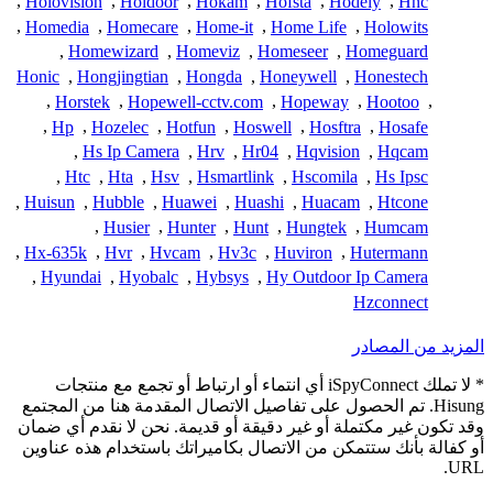
,
Holovision
,
Holdoor
,
Hokam
,
Hofsta
,
Hodely
,
Hnc
,
Homedia
,
Homecare
,
Home-it
,
Home Life
,
Holowits
,
Homewizard
,
Homeviz
,
Homeseer
,
Homeguard
Honic
,
Hongjingtian
,
Hongda
,
Honeywell
,
Honestech
,
Horstek
,
Hopewell-cctv.com
,
Hopeway
,
Hootoo
,
,
Hp
,
Hozelec
,
Hotfun
,
Hoswell
,
Hosftra
,
Hosafe
,
Hs Ip Camera
,
Hrv
,
Hr04
,
Hqvision
,
Hqcam
,
Htc
,
Hta
,
Hsv
,
Hsmartlink
,
Hscomila
,
Hs Ipsc
,
Huisun
,
Hubble
,
Huawei
,
Huashi
,
Huacam
,
Htcone
,
Husier
,
Hunter
,
Hunt
,
Hungtek
,
Humcam
,
Hx-635k
,
Hvr
,
Hvcam
,
Hv3c
,
Huviron
,
Hutermann
,
Hyundai
,
Hyobalc
,
Hybsys
,
Hy Outdoor Ip Camera
Hzconnect
المزيد من المصادر
* لا تملك iSpyConnect أي انتماء أو ارتباط أو تجمع مع منتجات
Hisung. تم الحصول على تفاصيل الاتصال المقدمة هنا من المجتمع
وقد تكون غير مكتملة أو غير دقيقة أو قديمة. نحن لا نقدم أي ضمان
أو كفالة بأنك ستتمكن من الاتصال بكاميراتك باستخدام هذه عناوين
URL.