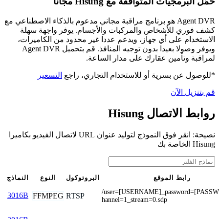
حمّل البرمجيات المتوافقة مع Hisung مجانًا
Agent DVR هو برنامج مراقبة مجاني مدعوم بالذكاء الاصطناعي مع
كشف فوري للأشخاص والمركبات والأجسام. يوفر واجهة سهلة
الاستخدام على أي جهاز، ويدعم عددا غير محدود من الكاميرات،
ويوفر وصولا بعيدا بدون توجيه المنافذ. قم بتحميل Agent DVR
لمراقبة وتأمين عقارك على مدار الساعة.
*للوصول عن بسرية أو للاستخدام التجاري، راجع
التسعير
قم بتنزيل الآن
روابط الاتصال Hisung
نصيحة: انقر فوق النموذج لتوليد عنوان URL لاتصال الفيديو بكاميرا
Hisung الخاصة بك
رابط الموقع
البروتوكول
النوع
النماذج
/user=[USERNAME]_password=[PASS
3016B
FFMPEG
RTSP
hannel=1_stream=0.sdp