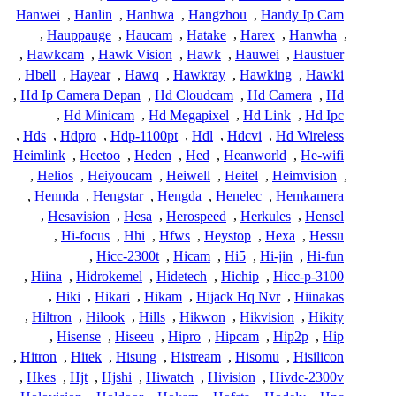
Hanwei
,
Hanlin
,
Hanhwa
,
Hangzhou
,
Handy Ip Cam
,
Hauppauge
,
Haucam
,
Hatake
,
Harex
,
Hanwha
,
,
Hawkcam
,
Hawk Vision
,
Hawk
,
Hauwei
,
Haustuer
,
Hbell
,
Hayear
,
Hawq
,
Hawkray
,
Hawking
,
Hawki
,
Hd Ip Camera Depan
,
Hd Cloudcam
,
Hd Camera
,
Hd
,
Hd Minicam
,
Hd Megapixel
,
Hd Link
,
Hd Ipc
,
Hds
,
Hdpro
,
Hdp-1100pt
,
Hdl
,
Hdcvi
,
Hd Wireless
Heimlink
,
Heetoo
,
Heden
,
Hed
,
Heanworld
,
He-wifi
,
Helios
,
Heiyoucam
,
Heiwell
,
Heitel
,
Heimvision
,
,
Hennda
,
Hengstar
,
Hengda
,
Henelec
,
Hemkamera
,
Hesavision
,
Hesa
,
Herospeed
,
Herkules
,
Hensel
,
Hi-focus
,
Hhi
,
Hfws
,
Heystop
,
Hexa
,
Hessu
,
Hicc-2300t
,
Hicam
,
Hi5
,
Hi-jin
,
Hi-fun
,
Hiina
,
Hidrokemel
,
Hidetech
,
Hichip
,
Hicc-p-3100
,
Hiki
,
Hikari
,
Hikam
,
Hijack Hq Nvr
,
Hiinakas
,
Hiltron
,
Hilook
,
Hills
,
Hikwon
,
Hikvision
,
Hikity
,
Hisense
,
Hiseeu
,
Hipro
,
Hipcam
,
Hip2p
,
Hip
,
Hitron
,
Hitek
,
Hisung
,
Histream
,
Hisomu
,
Hisilicon
,
Hkes
,
Hjt
,
Hjshi
,
Hiwatch
,
Hivision
,
Hivdc-2300v