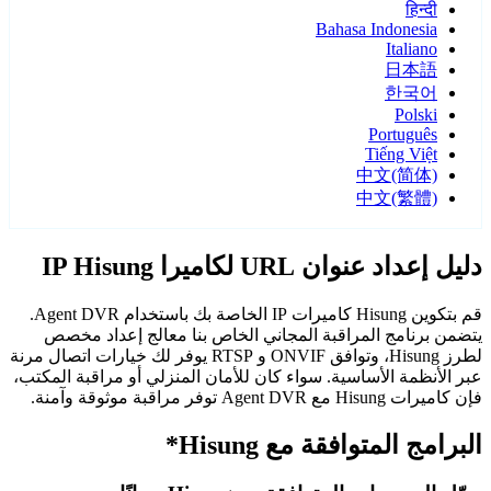
हिन्दी
Bahasa Indonesia
Italiano
日本語
한국어
Polski
Português
Tiếng Việt
中文(简体)
中文(繁體)
دليل إعداد عنوان URL لكاميرا IP Hisung
قم بتكوين Hisung كاميرات IP الخاصة بك باستخدام Agent DVR.
يتضمن برنامج المراقبة المجاني الخاص بنا معالج إعداد مخصص
لطرز Hisung، وتوافق ONVIF و RTSP يوفر لك خيارات اتصال مرنة
عبر الأنظمة الأساسية. سواء كان للأمان المنزلي أو مراقبة المكتب،
فإن كاميرات Hisung مع Agent DVR توفر مراقبة موثوقة وآمنة.
البرامج المتوافقة مع Hisung*