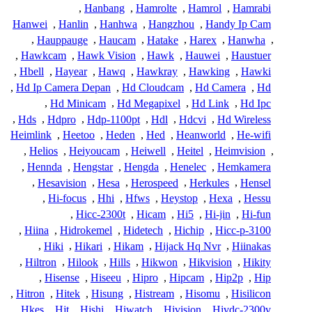
,
Hanbang
,
Hamrolte
,
Hamrol
,
Hamrabi
Hanwei
,
Hanlin
,
Hanhwa
,
Hangzhou
,
Handy Ip Cam
,
Hauppauge
,
Haucam
,
Hatake
,
Harex
,
Hanwha
,
,
Hawkcam
,
Hawk Vision
,
Hawk
,
Hauwei
,
Haustuer
,
Hbell
,
Hayear
,
Hawq
,
Hawkray
,
Hawking
,
Hawki
,
Hd Ip Camera Depan
,
Hd Cloudcam
,
Hd Camera
,
Hd
,
Hd Minicam
,
Hd Megapixel
,
Hd Link
,
Hd Ipc
,
Hds
,
Hdpro
,
Hdp-1100pt
,
Hdl
,
Hdcvi
,
Hd Wireless
Heimlink
,
Heetoo
,
Heden
,
Hed
,
Heanworld
,
He-wifi
,
Helios
,
Heiyoucam
,
Heiwell
,
Heitel
,
Heimvision
,
,
Hennda
,
Hengstar
,
Hengda
,
Henelec
,
Hemkamera
,
Hesavision
,
Hesa
,
Herospeed
,
Herkules
,
Hensel
,
Hi-focus
,
Hhi
,
Hfws
,
Heystop
,
Hexa
,
Hessu
,
Hicc-2300t
,
Hicam
,
Hi5
,
Hi-jin
,
Hi-fun
,
Hiina
,
Hidrokemel
,
Hidetech
,
Hichip
,
Hicc-p-3100
,
Hiki
,
Hikari
,
Hikam
,
Hijack Hq Nvr
,
Hiinakas
,
Hiltron
,
Hilook
,
Hills
,
Hikwon
,
Hikvision
,
Hikity
,
Hisense
,
Hiseeu
,
Hipro
,
Hipcam
,
Hip2p
,
Hip
,
Hitron
,
Hitek
,
Hisung
,
Histream
,
Hisomu
,
Hisilicon
,
Hkes
,
Hjt
,
Hjshi
,
Hiwatch
,
Hivision
,
Hivdc-2300v