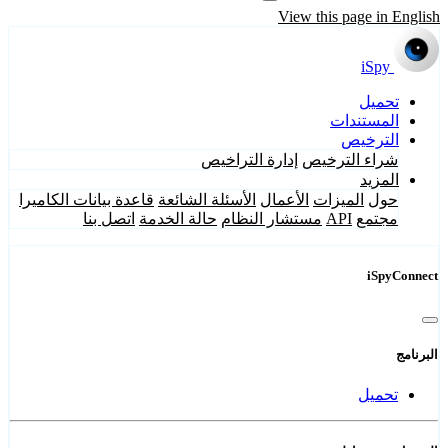
View this page in English
iSpy
تحميل
المستندات
الترخيص
شراء الترخيص
إدارة التراخيص
المزيد
حول
الميزات
الأعمال
الأسئلة الشائعة
قاعدة بيانات الكاميرا
مجتمع
API
مستشار النظام
حالة الخدمة
اتصل بنا
iSpyConnect
البرنامج
تحميل