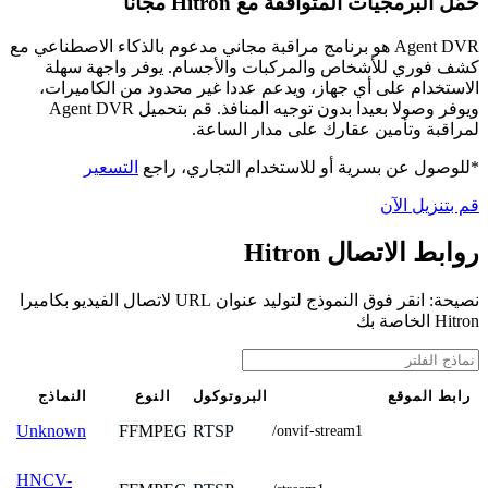
حمّل البرمجيات المتوافقة مع Hitron مجانًا
Agent DVR هو برنامج مراقبة مجاني مدعوم بالذكاء الاصطناعي مع
كشف فوري للأشخاص والمركبات والأجسام. يوفر واجهة سهلة
الاستخدام على أي جهاز، ويدعم عددا غير محدود من الكاميرات،
ويوفر وصولا بعيدا بدون توجيه المنافذ. قم بتحميل Agent DVR
لمراقبة وتأمين عقارك على مدار الساعة.
*للوصول عن بسرية أو للاستخدام التجاري، راجع
التسعير
قم بتنزيل الآن
روابط الاتصال Hitron
نصيحة: انقر فوق النموذج لتوليد عنوان URL لاتصال الفيديو بكاميرا
Hitron الخاصة بك
رابط الموقع
البروتوكول
النوع
النماذج
FFMPEG
RTSP
Unknown
/onvif-stream1
HNCV-