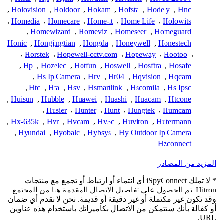
,
Holovision
,
Holdoor
,
Hokam
,
Hofsta
,
Hodely
,
Hnc
,
Homedia
,
Homecare
,
Home-it
,
Home Life
,
Holowits
,
Homewizard
,
Homeviz
,
Homeseer
,
Homeguard
Honic
,
Hongjingtian
,
Hongda
,
Honeywell
,
Honestech
,
Horstek
,
Hopewell-cctv.com
,
Hopeway
,
Hootoo
,
,
Hp
,
Hozelec
,
Hotfun
,
Hoswell
,
Hosftra
,
Hosafe
,
Hs Ip Camera
,
Hrv
,
Hr04
,
Hqvision
,
Hqcam
,
Htc
,
Hta
,
Hsv
,
Hsmartlink
,
Hscomila
,
Hs Ipsc
,
Huisun
,
Hubble
,
Huawei
,
Huashi
,
Huacam
,
Htcone
,
Husier
,
Hunter
,
Hunt
,
Hungtek
,
Humcam
,
Hx-635k
,
Hvr
,
Hvcam
,
Hv3c
,
Huviron
,
Hutermann
,
Hyundai
,
Hyobalc
,
Hybsys
,
Hy Outdoor Ip Camera
Hzconnect
المزيد من المصادر
* لا تملك iSpyConnect أي انتماء أو ارتباط أو تجمع مع منتجات
Hitron. تم الحصول على تفاصيل الاتصال المقدمة هنا من المجتمع
وقد تكون غير مكتملة أو غير دقيقة أو قديمة. نحن لا نقدم أي ضمان
أو كفالة بأنك ستتمكن من الاتصال بكاميراتك باستخدام هذه عناوين
URL.