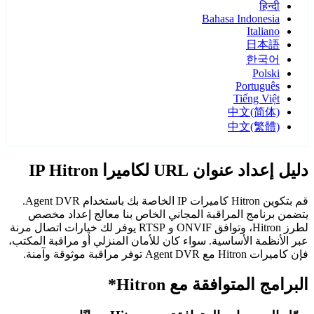
हिन्दी
Bahasa Indonesia
Italiano
日本語
한국어
Polski
Português
Tiếng Việt
中文(简体)
中文(繁體)
دليل إعداد عنوان URL لكاميرا IP Hitron
قم بتكوين Hitron كاميرات IP الخاصة بك باستخدام Agent DVR.
يتضمن برنامج المراقبة المجاني الخاص بنا معالج إعداد مخصص
لطرز Hitron، وتوافق ONVIF و RTSP يوفر لك خيارات اتصال مرنة
عبر الأنظمة الأساسية. سواء كان للأمان المنزلي أو مراقبة المكتب،
فإن كاميرات Hitron مع Agent DVR توفر مراقبة موثوقة وآمنة.
البرامج المتوافقة مع Hitron*