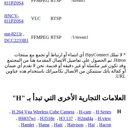
FFMPEG
RTSP
/stream1
811PZ0S4
HNCV-
VLC
RTSP
811PZ0S4
nut-8213r
,
FFMPEG
RTSP
/1/stream1
DCC2233B1
* لا تملك iSpyConnect أي انتماء أو ارتباط أو تجمع مع منتجات
Hitron. تم الحصول على تفاصيل الاتصال المقدمة هنا من المجتمع
وقد تكون غير مكتملة أو غير دقيقة أو قديمة. نحن لا نقدم أي ضمان
أو كفالة بأنك ستتمكن من الاتصال بكاميراتك باستخدام هذه عناوين
URL.
العلامات التجارية الأخرى التي تبدأ بـ "H"
H
,
H.264 Vga Wireless Cube Camera
,
H-cam
,
H Series
,
H6837wi
,
H3518e
,
H3 137
,
H2md4a
,
H.view
,
Hamlet
,
Hama
,
Haiz
,
Haivison
,
Hai
,
Hacon