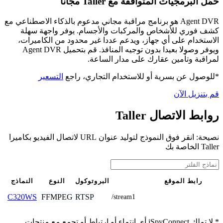
حمّل البرمجيات المتوافقة مع Taller مجانًا
Agent DVR هو برنامج مراقبة مجاني مدعوم بالذكاء الاصطناعي مع
كشف فوري للأشخاص والمركبات والأجسام. يوفر واجهة سهلة
الاستخدام على أي جهاز، ويدعم عددا غير محدود من الكاميرات،
ويوفر وصولا بعيدا بدون توجيه المنافذ. قم بتحميل Agent DVR
لمراقبة وتأمين عقارك على مدار الساعة.
*للوصول عن بسرية أو للاستخدام التجاري، راجع
التسعير
قم بتنزيل الآن
روابط الاتصال Taller
نصيحة: انقر فوق النموذج لتوليد عنوان URL لاتصال الفيديو بكاميرا
Taller الخاصة بك
رابط الموقع
البروتوكول
النوع
النماذج
FFMPEG
RTSP
C320WS
/stream1
* لا تملك iSpyConnect أي انتماء أو ارتباط أو تجمع مع منتجات