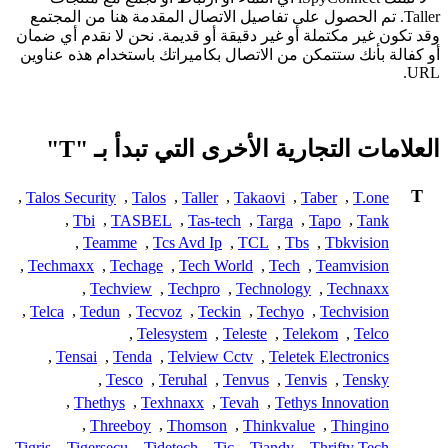
Taller. تم الحصول على تفاصيل الاتصال المقدمة هنا من المجتمع
وقد تكون غير مكتملة أو غير دقيقة أو قديمة. نحن لا نقدم أي ضمان
أو كفالة بأنك ستتمكن من الاتصال بكاميراتك باستخدام هذه عناوين
URL.
العلامات التجارية الأخرى التي تبدأ بـ "T"
T
,
Talos Security
,
Talos
,
Taller
,
Takaovi
,
Taber
,
T.one
,
Tbi
,
TASBEL
,
Tas-tech
,
Targa
,
Tapo
,
Tank
,
Teamme
,
Tcs Avd Ip
,
TCL
,
Tbs
,
Tbkvision
,
Techmaxx
,
Techage
,
Tech World
,
Tech
,
Teamvision
,
Techview
,
Techpro
,
Technology
,
Technaxx
,
Telca
,
Tedun
,
Tecvoz
,
Teckin
,
Techyo
,
Techvision
,
Telesystem
,
Teleste
,
Telekom
,
Telco
,
Tensai
,
Tenda
,
Telview Cctv
,
Teletek Electronics
,
Tesco
,
Teruhal
,
Tenvus
,
Tenvis
,
Tensky
,
Thethys
,
Texhnaxx
,
Tevah
,
Tethys Innovation
,
Threeboy
,
Thomson
,
Thinkvalue
,
Thingino
Tigris
,
Tigersecu
,
Tidetech
,
Tic
,
Tiandy
,
Thrifty Tech