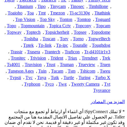
,
Titanium
,
Tipo
,
Tinycam
,
Tinosec
,
Timhillone
,
,
Toaioho
,
Toa
,
Tmt
,
Tmezon
,
Tl-sc3130g
,
Titathink
,
Top Vision
,
Top Sky
,
Tonton
,
Tomtop
,
Toguard
,
Topo
,
Topmountain
,
Topica Cctv
,
Topcony
,
Topcam
,
Topway
,
Toptech
,
Topsicherheit
,
Topsee
,
Topodome
,
Toshiba
,
Toscan
,
Torv
,
Torno
,
Topwelltech
,
Tptek
,
Tp-link
,
Tp-ipc
,
Touralle
,
Toughdog
,
Trassir
,
Trasera
,
Trantech
,
Traficon
,
Tr-d4101ir1v3
,
Tronitec
,
Trivision
,
Trident
,
Triax
,
Trendnet
,
Trek
,
Ts4001
,
Truvision
,
Trust
,
Truman
,
Trueview
,
Truen
,
Tungson Ages
,
Tuin
,
Tucam
,
Tsm
,
Tshicom
,
Tseeu
,
Tvpsii
,
Tvc
,
Tuya
,
Tutk
,
Turtle
,
Turing
,
Turbo X
,
Typhoon
,
Tyco
,
Twg
,
Tweety Camera
,
Tvt
Tysvance
المزيد من المصادر
* لا تملك iSpyConnect أي انتماء أو ارتباط أو تجمع مع منتجات
Taller. تم الحصول على تفاصيل الاتصال المقدمة هنا من المجتمع
وقد تكون غير مكتملة أو غير دقيقة أو قديمة. نحن لا نقدم أي ضمان