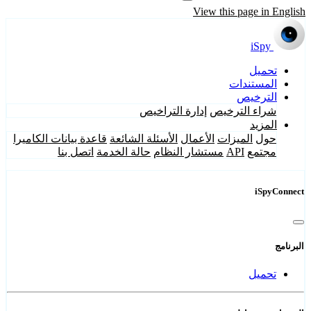
View this page in English
iSpy
تحميل
المستندات
الترخيص
شراء الترخيص
إدارة التراخيص
المزيد
حول
الميزات
الأعمال
الأسئلة الشائعة
قاعدة بيانات الكاميرا
مجتمع
API
مستشار النظام
حالة الخدمة
اتصل بنا
iSpyConnect
البرنامج
تحميل