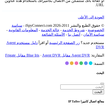
أو كفالة بأنك ستتمكن من الاتصال بكاميراتك باستخدام هذه عناوين
URL.
العودة إلى الأعلى
© حقوق الطبع والنشر 2011-2026 iSpyConnect.com -
سياسة
الخصوصية
-
شروط الخدمة
-
حالة الخدمة
-
المعلومات القانونية
-
سياسة الأمان
-
اتصل بنا
-
الأسئلة الشائعة
مستخدم جديد؟
زر الصفحة الرئيسية
أو اقرأ
دليل مستخدم Agent
DVR
المقارنة:
Agent DVR مقابل Blue Iris
Agent DVR مقابل Frigate
·
السمة:
البحث
البحث
معالج اتصال كاميرا IP Taller