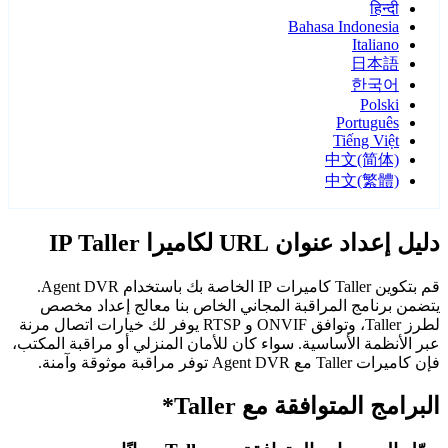
हिन्दी
Bahasa Indonesia
Italiano
日本語
한국어
Polski
Português
Tiếng Việt
中文(简体)
中文(繁體)
دليل إعداد عنوان URL لكاميرا IP Taller
قم بتكوين Taller كاميرات IP الخاصة بك باستخدام Agent DVR.
يتضمن برنامج المراقبة المجاني الخاص بنا معالج إعداد مخصص
لطرز Taller، وتوافق ONVIF و RTSP يوفر لك خيارات اتصال مرنة
عبر الأنظمة الأساسية. سواء كان للأمان المنزلي أو مراقبة المكتب،
فإن كاميرات Taller مع Agent DVR توفر مراقبة موثوقة وآمنة.
البرامج المتوافقة مع Taller*