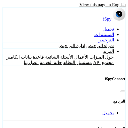
View this page in English
iSpy
تحميل
المستندات
الترخيص
شراء الترخيص
إدارة التراخيص
المزيد
حول
الميزات
الأعمال
الأسئلة الشائعة
قاعدة بيانات الكاميرا
مجتمع
API
مستشار النظام
حالة الخدمة
اتصل بنا
iSpyConnect
البرنامج
تحميل