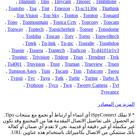
,
Titanium
,
Tipo
,
Tinycam
,
Tinosec
,
Timhillone
,
,
Toaioho
,
Toa
,
Tmt
,
Tmezon
,
Tl-sc3130g
,
Titathink
,
Top Vision
,
Top Sky
,
Tonton
,
Tomtop
,
Toguard
,
Topo
,
Topmountain
,
Topica Cctv
,
Topcony
,
Topcam
,
Topway
,
Toptech
,
Topsicherheit
,
Topsee
,
Topodome
,
Toshiba
,
Toscan
,
Torv
,
Torno
,
Topwelltech
,
Tptek
,
Tp-link
,
Tp-ipc
,
Touralle
,
Toughdog
,
Trassir
,
Trasera
,
Trantech
,
Traficon
,
Tr-d4101ir1v3
,
Tronitec
,
Trivision
,
Trident
,
Triax
,
Trendnet
,
Trek
,
Ts4001
,
Truvision
,
Trust
,
Truman
,
Trueview
,
Truen
,
Tungson Ages
,
Tuin
,
Tucam
,
Tsm
,
Tshicom
,
Tseeu
,
Tvpsii
,
Tvc
,
Tuya
,
Tutk
,
Turtle
,
Turing
,
Turbo X
,
Typhoon
,
Tyco
,
Twg
,
Tweety Camera
,
Tvt
Tysvance
المزيد من المصادر
* لا تملك iSpyConnect أي انتماء أو ارتباط أو تجمع مع منتجات Tipo.
تم الحصول على تفاصيل الاتصال المقدمة هنا من المجتمع وقد تكون
غير مكتملة أو غير دقيقة أو قديمة. نحن لا نقدم أي ضمان أو كفالة
بأنك ستتمكن من الاتصال بكاميراتك باستخدام هذه عناوين URL.