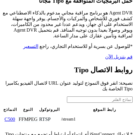
حمّل البرمجيات المتوافقة مع Tipo مجانًا
Agent DVR هو برنامج مراقبة مجاني مدعوم بالذكاء الاصطناعي مع
كشف فوري للأشخاص والمركبات والأجسام. يوفر واجهة سهلة
الاستخدام على أي جهاز، ويدعم عددا غير محدود من الكاميرات،
ويوفر وصولا بعيدا بدون توجيه المنافذ. قم بتحميل Agent DVR
لمراقبة وتأمين عقارك على مدار الساعة.
*للوصول عن بسرية أو للاستخدام التجاري، راجع
التسعير
قم بتنزيل الآن
روابط الاتصال Tipo
نصيحة: انقر فوق النموذج لتوليد عنوان URL لاتصال الفيديو بكاميرا
Tipo الخاصة بك
رابط الموقع
البروتوكول
النوع
النماذج
FFMPEG
RTSP
C500
/stream1
* لا تملك iSpyConnect أي انتماء أو ارتباط أو تجمع مع منتجات Tipo.