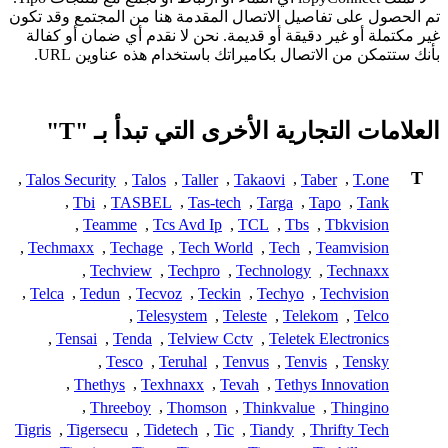
تم الحصول على تفاصيل الاتصال المقدمة هنا من المجتمع وقد تكون
غير مكتملة أو غير دقيقة أو قديمة. نحن لا نقدم أي ضمان أو كفالة
بأنك ستتمكن من الاتصال بكاميراتك باستخدام هذه عناوين URL.
العلامات التجارية الأخرى التي تبدأ بـ "T"
T
,
Talos Security
,
Talos
,
Taller
,
Takaovi
,
Taber
,
T.one
,
Tbi
,
TASBEL
,
Tas-tech
,
Targa
,
Tapo
,
Tank
,
Teamme
,
Tcs Avd Ip
,
TCL
,
Tbs
,
Tbkvision
,
Techmaxx
,
Techage
,
Tech World
,
Tech
,
Teamvision
,
Techview
,
Techpro
,
Technology
,
Technaxx
,
Telca
,
Tedun
,
Tecvoz
,
Teckin
,
Techyo
,
Techvision
,
Telesystem
,
Teleste
,
Telekom
,
Telco
,
Tensai
,
Tenda
,
Telview Cctv
,
Teletek Electronics
,
Tesco
,
Teruhal
,
Tenvus
,
Tenvis
,
Tensky
,
Thethys
,
Texhnaxx
,
Tevah
,
Tethys Innovation
,
Threeboy
,
Thomson
,
Thinkvalue
,
Thingino
Tigris
,
Tigersecu
,
Tidetech
,
Tic
,
Tiandy
,
Thrifty Tech