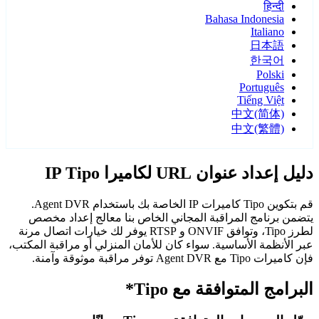
हिन्दी
Bahasa Indonesia
Italiano
日本語
한국어
Polski
Português
Tiếng Việt
中文(简体)
中文(繁體)
دليل إعداد عنوان URL لكاميرا IP Tipo
قم بتكوين Tipo كاميرات IP الخاصة بك باستخدام Agent DVR.
يتضمن برنامج المراقبة المجاني الخاص بنا معالج إعداد مخصص
لطرز Tipo، وتوافق ONVIF و RTSP يوفر لك خيارات اتصال مرنة
عبر الأنظمة الأساسية. سواء كان للأمان المنزلي أو مراقبة المكتب،
فإن كاميرات Tipo مع Agent DVR توفر مراقبة موثوقة وآمنة.
البرامج المتوافقة مع Tipo*