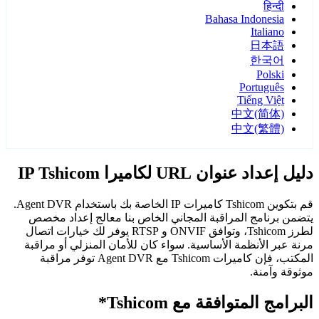
हिन्दी
Bahasa Indonesia
Italiano
日本語
한국어
Polski
Português
Tiếng Việt
中文(简体)
中文(繁體)
دليل إعداد عنوان URL لكاميرا IP Tshicom
قم بتكوين Tshicom كاميرات IP الخاصة بك باستخدام Agent DVR.
يتضمن برنامج المراقبة المجاني الخاص بنا معالج إعداد مخصص
لطرز Tshicom، وتوافق ONVIF و RTSP يوفر لك خيارات اتصال
مرنة عبر الأنظمة الأساسية. سواء كان للأمان المنزلي أو مراقبة
المكتب، فإن كاميرات Tshicom مع Agent DVR توفر مراقبة
موثوقة وآمنة.
البرامج المتوافقة مع Tshicom*