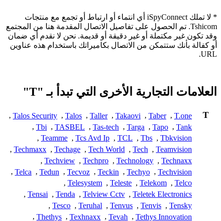
* لا تملك iSpyConnect أي انتماء أو ارتباط أو تجمع مع منتجات
Tshicom. تم الحصول على تفاصيل الاتصال المقدمة هنا من المجتمع
وقد تكون غير مكتملة أو غير دقيقة أو قديمة. نحن لا نقدم أي ضمان
أو كفالة بأنك ستتمكن من الاتصال بكاميراتك باستخدام هذه عناوين
URL.
العلامات التجارية الأخرى التي تبدأ بـ "T"
T
,
Talos Security
,
Talos
,
Taller
,
Takaovi
,
Taber
,
T.one
,
Tbi
,
TASBEL
,
Tas-tech
,
Targa
,
Tapo
,
Tank
,
Teamme
,
Tcs Avd Ip
,
TCL
,
Tbs
,
Tbkvision
,
Techmaxx
,
Techage
,
Tech World
,
Tech
,
Teamvision
,
Techview
,
Techpro
,
Technology
,
Technaxx
,
Telca
,
Tedun
,
Tecvoz
,
Teckin
,
Techyo
,
Techvision
,
Telesystem
,
Teleste
,
Telekom
,
Telco
,
Tensai
,
Tenda
,
Telview Cctv
,
Teletek Electronics
,
Tesco
,
Teruhal
,
Tenvus
,
Tenvis
,
Tensky
,
Thethys
,
Texhnaxx
,
Tevah
,
Tethys Innovation