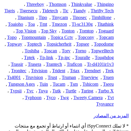
,
Threeboy
,
Thomson
,
Thinkvalue
,
Thingino
Tigris
,
Tigersecu
,
Tidetech
,
Tic
,
Tiandy
,
Thrifty Tech
,
Titanium
,
Tipo
,
Tinycam
,
Tinosec
,
Timhillone
,
,
Toaioho
,
Toa
,
Tmt
,
Tmezon
,
Tl-sc3130g
,
Titathink
,
Top Vision
,
Top Sky
,
Tonton
,
Tomtop
,
Toguard
,
Topo
,
Topmountain
,
Topica Cctv
,
Topcony
,
Topcam
,
Topway
,
Toptech
,
Topsicherheit
,
Topsee
,
Topodome
,
Toshiba
,
Toscan
,
Torv
,
Torno
,
Topwelltech
,
Tptek
,
Tp-link
,
Tp-ipc
,
Touralle
,
Toughdog
,
Trassir
,
Trasera
,
Trantech
,
Traficon
,
Tr-d4101ir1v3
,
Tronitec
,
Trivision
,
Trident
,
Triax
,
Trendnet
,
Trek
,
Ts4001
,
Truvision
,
Trust
,
Truman
,
Trueview
,
Truen
,
Tungson Ages
,
Tuin
,
Tucam
,
Tsm
,
Tshicom
,
Tseeu
,
Tvpsii
,
Tvc
,
Tuya
,
Tutk
,
Turtle
,
Turing
,
Turbo X
,
Typhoon
,
Tyco
,
Twg
,
Tweety Camera
,
Tvt
Tysvance
المزيد من المصادر
* لا تملك iSpyConnect أي انتماء أو ارتباط أو تجمع مع منتجات