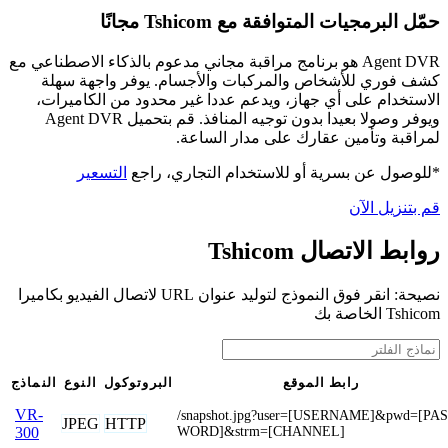
حمّل البرمجيات المتوافقة مع Tshicom مجانًا
Agent DVR هو برنامج مراقبة مجاني مدعوم بالذكاء الاصطناعي مع
كشف فوري للأشخاص والمركبات والأجسام. يوفر واجهة سهلة
الاستخدام على أي جهاز، ويدعم عددا غير محدود من الكاميرات،
ويوفر وصولا بعيدا بدون توجيه المنافذ. قم بتحميل Agent DVR
لمراقبة وتأمين عقارك على مدار الساعة.
*للوصول عن بسرية أو للاستخدام التجاري، راجع
التسعير
قم بتنزيل الآن
روابط الاتصال Tshicom
نصيحة: انقر فوق النموذج لتوليد عنوان URL لاتصال الفيديو بكاميرا
Tshicom الخاصة بك
رابط الموقع
البروتوكول
النوع
النماذج
VR-
/snapshot.jpg?user=[USERNAME]&pwd=[PA
JPEG
HTTP
WORD]&strm=[CHANNEL]
300