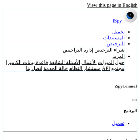
View this page in English
iSpy
تحميل
المستندات
الترخيص
شراء الترخيص
إدارة التراخيص
المزيد
حول
الميزات
الأعمال
الأسئلة الشائعة
قاعدة بيانات الكاميرا
مجتمع
API
مستشار النظام
حالة الخدمة
اتصل بنا
iSpyConnect
البرنامج
تحميل