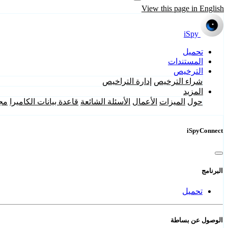
View this page in English
iSpy
تحميل
المستندات
الترخيص
شراء الترخيص
إدارة التراخيص
المزيد
حول
الميزات
الأعمال
الأسئلة الشائعة
قاعدة بيانات الكاميرا
مج
iSpyConnect
البرنامج
تحميل
الوصول عن بساطة