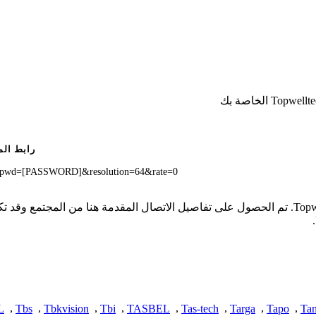
رابط الم
&pwd=[PASSWORD]&resolution=64&rate=0
* لا تملك iSpyConnect أي انتماء أو ارتباط أو تجمع مع منتجات Topwelltech. تم الحصول على تفاصيل الا
L
,
Tbs
,
Tbkvision
,
Tbi
,
TASBEL
,
Tas-tech
,
Targa
,
Tapo
,
Ta