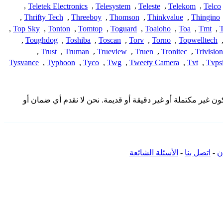
,
Teletek Electronics
,
Telesystem
,
Teleste
,
Telekom
,
Telco
,
Thrifty Tech
,
Threeboy
,
Thomson
,
Thinkvalue
,
Thingino
,
Top Sky
,
Tonton
,
Tomtop
,
Toguard
,
Toaioho
,
Toa
,
Tmt
,
,
Toughdog
,
Toshiba
,
Toscan
,
Torv
,
Torno
,
Topwelltech
,
Trust
,
Truman
,
Trueview
,
Truen
,
Tronitec
,
Trivision
Tysvance
,
Typhoon
,
Tyco
,
Twg
,
Tweety Camera
,
Tvt
,
Tvpsi
تصال المقدمة هنا من المجتمع وقد تكون غير مكتملة أو غير دقيقة أو قديمة. نحن لا نقدم أي ضمان أو
ن
-
اتصل بنا
-
الأسئلة الشائعة