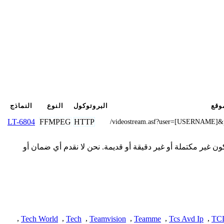
وقع
البروتوكول
النوع
النماذج
FFMPEG
HTTP
LT-6804
/videostream.asf?user=[USERNAME]
تصال المقدمة هنا من المجتمع وقد تكون غير مكتملة أو غير دقيقة أو قديمة. نحن لا نقدم أي ضمان أو
,
Tech World
,
Tech
,
Teamvision
,
Teamme
,
Tcs Avd Ip
,
TC