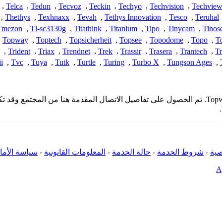
,
Telca
,
Tedun
,
Tecvoz
,
Teckin
,
Techyo
,
Techvision
,
Techvie
,
Thethys
,
Texhnaxx
,
Tevah
,
Tethys Innovation
,
Tesco
,
Teruhal
Tmezon
,
Tl-sc3130g
,
Titathink
,
Titanium
,
Tipo
,
Tinycam
,
Tinos
,
Topway
,
Toptech
,
Topsicherheit
,
Topsee
,
Topodome
,
Topo
,
T
,
Trident
,
Triax
,
Trendnet
,
Trek
,
Trassir
,
Trasera
,
Trantech
,
Tr
i
,
Tvc
,
Tuya
,
Tutk
,
Turtle
,
Turing
,
Turbo X
,
Tungson Ages
,
* لا تملك iSpyConnect أي انتماء أو ارتباط أو تجمع مع منتجات Topwelltech. تم الحصول على تفاصيل الا
ية
-
شروط الخدمة
-
حالة الخدمة
-
المعلومات القانونية
-
سياسة الأما