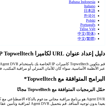
Bahasa Indonesia
Italiano
日本語
한국어
Polski
Português
Tiếng Việt
中文(简体)
中文(繁體)
دليل إعداد عنوان URL لكاميرا IP Topwelltech
عبر الأنظمة الأساسية. سواء كان للأمان المنزلي أو مراقبة المكتب، فإن كاميرات Topwelltech مع Agent DVR توفر م
البرامج المتوافقة مع Topwelltech*
حمّل البرمجيات المتوافقة مع Topwelltech مجانًا
Agent DVR هو برنامج مراقبة مجاني مدعوم بالذكاء الاصطن
بعيدا بدون توجيه المنافذ. قم بتحميل Agent DVR لمراقبة وتأمين عقارك على مدار الساعة.