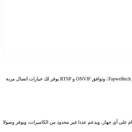
قم بتكوين Topwelltech كاميرات IP الخاصة بك باستخدام Agent DVR. يتضمن برنامج المراقبة المجاني الخاص بنا معالج إعداد مخصص لطرز Topwelltech، وتوافق ONVIF و RTSP يوفر لك خيارات اتصال مرنة
دام على أي جهاز، ويدعم عددا غير محدود من الكاميرات، ويوفر وصولا