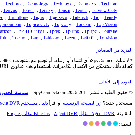
w
,
Techpro
,
Technology
,
Technaxx
,
Techmaxx
,
Techage
,
Tenvus
,
Tenvis
,
Tensky
,
Tensai
,
Tenda
,
Telview Cctv
ec
,
Timhillone
,
Tigris
,
Tigersecu
,
Tidetech
,
Tic
,
Tiandy
opmountain
,
Topica Cctv
,
Topcony
,
Topcam
,
Top Vision
aficon
,
Tr-d4101ir1v3
,
Tptek
,
Tp-link
,
Tp-ipc
,
Touralle
Tuin
,
Tucam
,
Tsm
,
Tshicom
,
Tseeu
,
Ts4001
,
Truvision
المزيد من المصادر
كفالة بأنك ستتمكن من الاتصال بكاميراتك باستخدام هذه عناوين URL.
العودة إلى الأعلى
© حقوق الطبع والنشر 2011-2026 iSpyConnect.com -
سياسة الخصوص
مستخدم جديد؟
زر الصفحة الرئيسية
أو اقرأ
دليل مستخدم Agent DVR
المقارنة:
Agent DVR مقابل Blue Iris
Agent DVR مقابل Frigate
·
السمة: