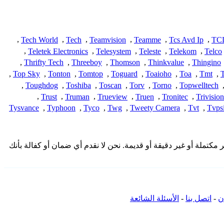
,
Tech World
,
Tech
,
Teamvision
,
Teamme
,
Tcs Avd Ip
,
TC
,
Teletek Electronics
,
Telesystem
,
Teleste
,
Telekom
,
Telco
,
Thrifty Tech
,
Threeboy
,
Thomson
,
Thinkvalue
,
Thingino
,
Top Sky
,
Tonton
,
Tomtop
,
Toguard
,
Toaioho
,
Toa
,
Tmt
,
,
Toughdog
,
Toshiba
,
Toscan
,
Torv
,
Torno
,
Topwelltech
,
Trust
,
Truman
,
Trueview
,
Truen
,
Tronitec
,
Trivision
Tysvance
,
Typhoon
,
Tyco
,
Twg
,
Tweety Camera
,
Tvt
,
Tvpsi
مة هنا من المجتمع وقد تكون غير مكتملة أو غير دقيقة أو قديمة. نحن لا نقدم أي ضمان أو كفالة بأنك
ن
-
اتصل بنا
-
الأسئلة الشائعة