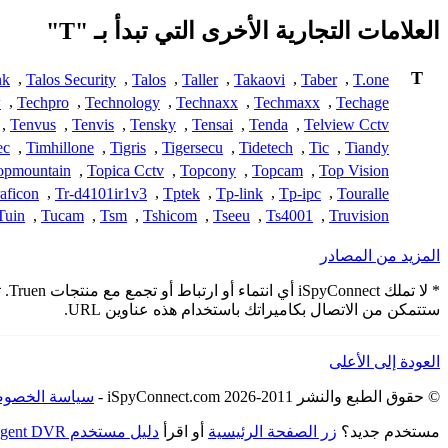
العلامات التجارية الأخرى التي تبدأ بـ "T"
T
nk
,
Talos Security
,
Talos
,
Taller
,
Takaovi
,
Taber
,
T.one
w
,
Techpro
,
Technology
,
Technaxx
,
Techmaxx
,
Techage
,
Tenvus
,
Tenvis
,
Tensky
,
Tensai
,
Tenda
,
Telview Cctv
ec
,
Timhillone
,
Tigris
,
Tigersecu
,
Tidetech
,
Tic
,
Tiandy
opmountain
,
Topica Cctv
,
Topcony
,
Topcam
,
Top Vision
aficon
,
Tr-d4101ir1v3
,
Tptek
,
Tp-link
,
Tp-ipc
,
Touralle
Tuin
,
Tucam
,
Tsm
,
Tshicom
,
Tseeu
,
Ts4001
,
Truvision
المزيد من المصادر
* 
ستتمكن من الاتصال بكاميراتك باستخدام هذه عناوين URL.
العودة إلى الأعلى
© حقوق الطبع والنشر 2011-2026 iSpyConnect.com -
سياسة الخصوص
مستخدم جديد؟
زر الصفحة الرئيسية
أو اقرأ
دليل مستخدم Agent DVR