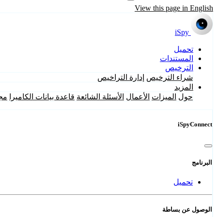
View this page in English
iSpy
تحميل
المستندات
الترخيص
شراء الترخيص
إدارة التراخيص
المزيد
حول
الميزات
الأعمال
الأسئلة الشائعة
قاعدة بيانات الكاميرا
مج
iSpyConnect
البرنامج
تحميل
الوصول عن بساطة