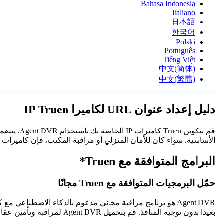
Bahasa Indonesia
Italiano
日本語
한국어
Polski
Português
Tiếng Việt
中文(简体)
中文(繁體)
دليل إعداد عنوان URL لكاميرا IP Truen
الأساسية. سواء كان للأمان المنزلي أو مراقبة المكتب، فإن كاميرات Truen مع Agent DVR توفر مراقبة موثوقة وآمنة.
البرامج المتوافقة مع Truen*
حمّل البرمجيات المتوافقة مع Truen مجانًا
Agent DVR هو برنامج مراقبة مجاني مدعوم بالذكاء الاصطن
بعيدا بدون توجيه المنافذ. قم بتحميل Agent DVR لمراقبة وتأمين عقارك على مدار الساعة.