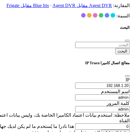
المقارنة:
Agent DVR مقابل Blue Iris
Agent DVR مقابل Frigate
·
السمة:
البحث
البحث
معالج اتصال كاميرا IP Truen
IP
اسم المستخدم
كلمة المرور
ملاحظة: استخدم بيانات اعتماد الكاميرا الخاصة بك، وليس بيانات اعتماد تسجيل دخول iSpyConnect الخاصة بك. يتم استخدام هذه التفاصيل محليًا فقط لإنشاء عنوان URL 
القناة
هذا نادرا ما يُستخدم ما لم يكن لديك جه