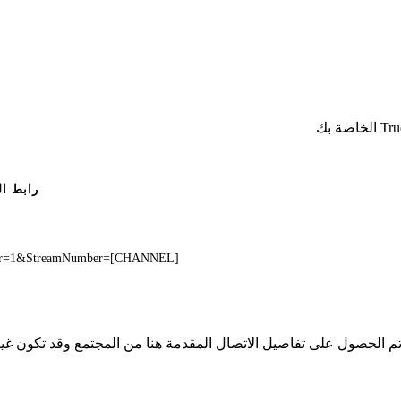
رابط ال
mber=1&StreamNumber=[CHANNEL]
لا تملك iSpyConnect أي انتماء أو ارتباط أو تجمع مع منتجات Truen. تم الحصول على تفاصيل الاتصال المقد