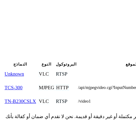
موقع
البروتوكول
النوع
النماذج
VLC
RTSP
Unknown
MJPEG
HTTP
TCS-300
/api/mjpegvideo.cgi?InputNu
VLC
RTSP
TN-B230CSLX
/video1
مة هنا من المجتمع وقد تكون غير مكتملة أو غير دقيقة أو قديمة. نحن لا نقدم أي ضمان أو كفالة بأنك