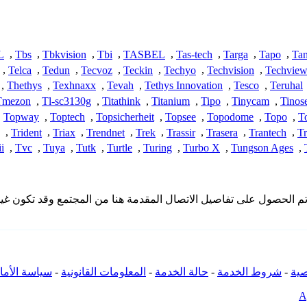
L
,
Tbs
,
Tbkvision
,
Tbi
,
TASBEL
,
Tas-tech
,
Targa
,
Tapo
,
Ta
,
Telca
,
Tedun
,
Tecvoz
,
Teckin
,
Techyo
,
Techvision
,
Techvie
,
Thethys
,
Texhnaxx
,
Tevah
,
Tethys Innovation
,
Tesco
,
Teruhal
Tmezon
,
Tl-sc3130g
,
Titathink
,
Titanium
,
Tipo
,
Tinycam
,
Tinos
,
Topway
,
Toptech
,
Topsicherheit
,
Topsee
,
Topodome
,
Topo
,
T
,
Trident
,
Triax
,
Trendnet
,
Trek
,
Trassir
,
Trasera
,
Trantech
,
Tr
i
,
Tvc
,
Tuya
,
Tutk
,
Turtle
,
Turing
,
Turbo X
,
Tungson Ages
,
لا تملك iSpyConnect أي انتماء أو ارتباط أو تجمع مع منتجات Truen. تم الحصول على تفاصيل الاتصال المقد
ية
-
شروط الخدمة
-
حالة الخدمة
-
المعلومات القانونية
-
سياسة الأما