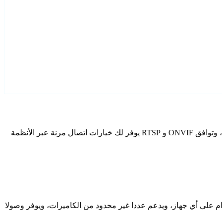
قم بتكوين Truen كاميرات IP الخاصة بك باستخدام Agent DVR. يتضمن برنامج المراقبة المجاني الخاص بنا معالج إعداد مخصص لطرز Truen، وتوافق ONVIF و RTSP يوفر لك خيارات اتصال مرنة عبر الأنظمة
دام على أي جهاز، ويدعم عددا غير محدود من الكاميرات، ويوفر وصولا