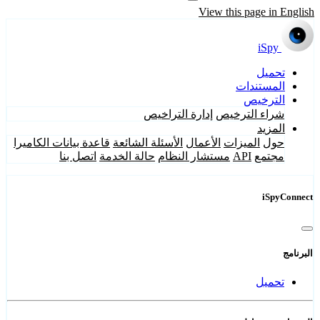
View this page in English
iSpy
تحميل
المستندات
الترخيص
شراء الترخيص
إدارة التراخيص
المزيد
حول
الميزات
الأعمال
الأسئلة الشائعة
قاعدة بيانات الكاميرا
مجتمع
API
مستشار النظام
حالة الخدمة
اتصل بنا
iSpyConnect
البرنامج
تحميل