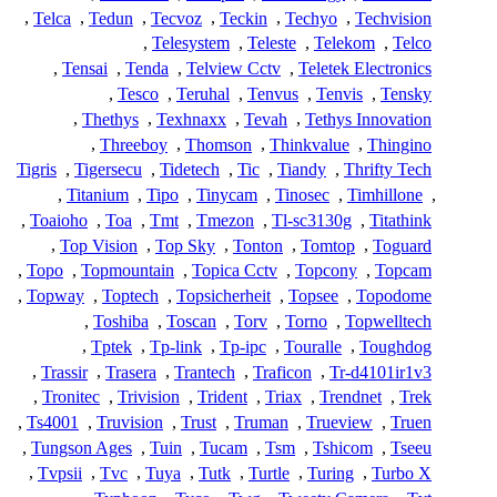
,
Telca
,
Tedun
,
Tecvoz
,
Teckin
,
Techyo
,
Techvision
,
Telesystem
,
Teleste
,
Telekom
,
Telco
,
Tensai
,
Tenda
,
Telview Cctv
,
Teletek Electronics
,
Tesco
,
Teruhal
,
Tenvus
,
Tenvis
,
Tensky
,
Thethys
,
Texhnaxx
,
Tevah
,
Tethys Innovation
,
Threeboy
,
Thomson
,
Thinkvalue
,
Thingino
Tigris
,
Tigersecu
,
Tidetech
,
Tic
,
Tiandy
,
Thrifty Tech
,
Titanium
,
Tipo
,
Tinycam
,
Tinosec
,
Timhillone
,
,
Toaioho
,
Toa
,
Tmt
,
Tmezon
,
Tl-sc3130g
,
Titathink
,
Top Vision
,
Top Sky
,
Tonton
,
Tomtop
,
Toguard
,
Topo
,
Topmountain
,
Topica Cctv
,
Topcony
,
Topcam
,
Topway
,
Toptech
,
Topsicherheit
,
Topsee
,
Topodome
,
Toshiba
,
Toscan
,
Torv
,
Torno
,
Topwelltech
,
Tptek
,
Tp-link
,
Tp-ipc
,
Touralle
,
Toughdog
,
Trassir
,
Trasera
,
Trantech
,
Traficon
,
Tr-d4101ir1v3
,
Tronitec
,
Trivision
,
Trident
,
Triax
,
Trendnet
,
Trek
,
Ts4001
,
Truvision
,
Trust
,
Truman
,
Trueview
,
Truen
,
Tungson Ages
,
Tuin
,
Tucam
,
Tsm
,
Tshicom
,
Tseeu
,
Tvpsii
,
Tvc
,
Tuya
,
Tutk
,
Turtle
,
Turing
,
Turbo X