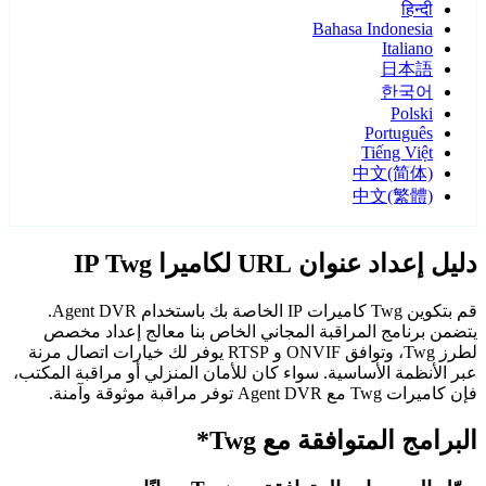
हिन्दी
Bahasa Indonesia
Italiano
日本語
한국어
Polski
Português
Tiếng Việt
中文(简体)
中文(繁體)
دليل إعداد عنوان URL لكاميرا IP Twg
قم بتكوين Twg كاميرات IP الخاصة بك باستخدام Agent DVR.
يتضمن برنامج المراقبة المجاني الخاص بنا معالج إعداد مخصص
لطرز Twg، وتوافق ONVIF و RTSP يوفر لك خيارات اتصال مرنة
عبر الأنظمة الأساسية. سواء كان للأمان المنزلي أو مراقبة المكتب،
فإن كاميرات Twg مع Agent DVR توفر مراقبة موثوقة وآمنة.
البرامج المتوافقة مع Twg*