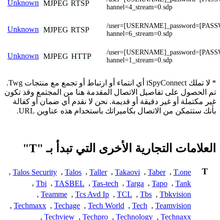
Unknown
MJPEG
RTSP
hannel=4_stream=0.sdp
/user=[USERNAME]_password=[PAS
Unknown
MJPEG
RTSP
hannel=6_stream=0.sdp
/user=[USERNAME]_password=[PAS
Unknown
MJPEG
HTTP
hannel=1_stream=0.sdp
* لا تملك iSpyConnect أي انتماء أو ارتباط أو تجمع مع منتجات Twg.
تم الحصول على تفاصيل الاتصال المقدمة هنا من المجتمع وقد تكون
غير مكتملة أو غير دقيقة أو قديمة. نحن لا نقدم أي ضمان أو كفالة
بأنك ستتمكن من الاتصال بكاميراتك باستخدام هذه عناوين URL.
العلامات التجارية الأخرى التي تبدأ بـ "T"
T
,
Talos Security
,
Talos
,
Taller
,
Takaovi
,
Taber
,
T.one
,
Tbi
,
TASBEL
,
Tas-tech
,
Targa
,
Tapo
,
Tank
,
Teamme
,
Tcs Avd Ip
,
TCL
,
Tbs
,
Tbkvision
,
Techmaxx
,
Techage
,
Tech World
,
Tech
,
Teamvision
,
Techview
,
Techpro
,
Technology
,
Technaxx