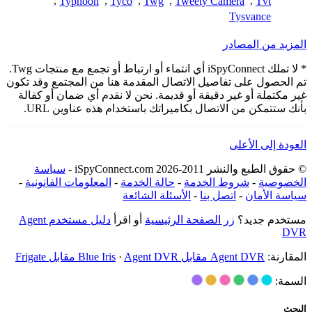
,
Typhoon
,
Tyco
,
Twg
,
Tweety Camera
,
Tvt
Tysvance
المزيد من المصادر
* لا تملك iSpyConnect أي انتماء أو ارتباط أو تجمع مع منتجات Twg.
تم الحصول على تفاصيل الاتصال المقدمة هنا من المجتمع وقد تكون
غير مكتملة أو غير دقيقة أو قديمة. نحن لا نقدم أي ضمان أو كفالة
بأنك ستتمكن من الاتصال بكاميراتك باستخدام هذه عناوين URL.
العودة إلى الأعلى
© حقوق الطبع والنشر 2011-2026 iSpyConnect.com -
سياسة
الخصوصية
-
شروط الخدمة
-
حالة الخدمة
-
المعلومات القانونية
-
سياسة الأمان
-
اتصل بنا
-
الأسئلة الشائعة
مستخدم جديد؟
زر الصفحة الرئيسية
أو اقرأ
دليل مستخدم Agent
DVR
المقارنة:
Agent DVR مقابل Blue Iris
Agent DVR مقابل Frigate
·
السمة:
البحث