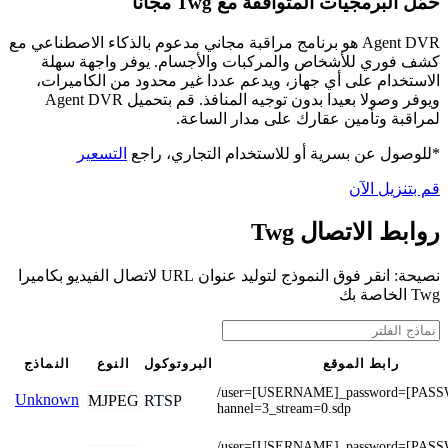
حمّل البرمجيات المتوافقة مع Twg مجانًا
Agent DVR هو برنامج مراقبة مجاني مدعوم بالذكاء الاصطناعي مع
كشف فوري للأشخاص والمركبات والأجسام. يوفر واجهة سهلة
الاستخدام على أي جهاز، ويدعم عددا غير محدود من الكاميرات،
ويوفر وصولا بعيدا بدون توجيه المنافذ. قم بتحميل Agent DVR
لمراقبة وتأمين عقارك على مدار الساعة.
*للوصول عن بسرية أو للاستخدام التجاري، راجع
التسعير
قم بتنزيل الآن
روابط الاتصال Twg
نصيحة: انقر فوق النموذج لتوليد عنوان URL لاتصال الفيديو بكاميرا
Twg الخاصة بك
رابط الموقع
البروتوكول
النوع
النماذج
/user=[USERNAME]_password=[PAS
Unknown
MJPEG
RTSP
hannel=3_stream=0.sdp
/user=[USERNAME]_password=[PAS