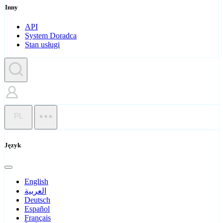
Inny
API
System Doradca
Stan usługi
PL
Język
English
العربية
Deutsch
Español
Français