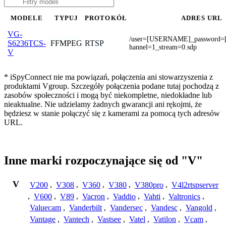
MODELE
TYPUJ
PROTOKÓŁ
ADRES URL
VG-
/user=[USERNAME]_password
FFMPEG
RTSP
S6236TCS-
hannel=1_stream=0.sdp
V
* iSpyConnect nie ma powiązań, połączenia ani stowarzyszenia z
produktami Vgroup. Szczegóły połączenia podane tutaj pochodzą z
zasobów społeczności i mogą być niekompletne, niedokładne lub
nieaktualne. Nie udzielamy żadnych gwarancji ani rękojmi, że
będziesz w stanie połączyć się z kamerami za pomocą tych adresów
URL.
Inne marki rozpoczynające się od "V"
V
V200
,
V308
,
V360
,
V380
,
V380pro
,
V4l2rtspserver
,
V600
,
V89
,
Vacron
,
Vaddio
,
Vahti
,
Valtronics
,
Valuecam
,
Vanderbilt
,
Vandersec
,
Vandesc
,
Vangold
,
Vantage
,
Vantech
,
Vastsee
,
Vatel
,
Vatilon
,
Vcam
,