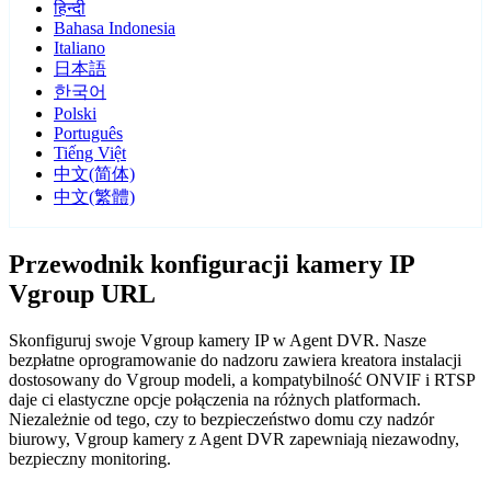
हिन्दी
Bahasa Indonesia
Italiano
日本語
한국어
Polski
Português
Tiếng Việt
中文(简体)
中文(繁體)
Przewodnik konfiguracji kamery IP
Vgroup URL
Skonfiguruj swoje Vgroup kamery IP w Agent DVR. Nasze
bezpłatne oprogramowanie do nadzoru zawiera kreatora instalacji
dostosowany do Vgroup modeli, a kompatybilność ONVIF i RTSP
daje ci elastyczne opcje połączenia na różnych platformach.
Niezależnie od tego, czy to bezpieczeństwo domu czy nadzór
biurowy, Vgroup kamery z Agent DVR zapewniają niezawodny,
bezpieczny monitoring.