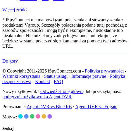
Więcej źródeł
* iSpyConnect nie ma powiązań, połączenia ani stowarzyszenia z
produktami Vgroup. Szczegóły połączenia podane tutaj pochodzą z
zasobów społeczności i mogą być niekompletne, niedokładne lub
nieaktualne. Nie udzielamy żadnych gwarancji ani rękojmi, że
będziesz w stanie połączyć się z kamerami za pomocą tych adresów
URL.
Do góry
© Copyright 2011-2026 iSpyConnect.com -
Polityka prywatności
-
Warunki korzystania
-
Status usługi
-
Informacje prawne
-
Polityka
bezpieczeństwa
-
Kontakt
-
FAQ
Nowy użytkownik?
Odwiedź stronę główną
lub przeczytaj nasz
podręcznik użytkownika Agent DVR
Porównanie:
Agent DVR vs Blue Iris
·
Agent DVR vs Frigate
Motyw:
Szukaj