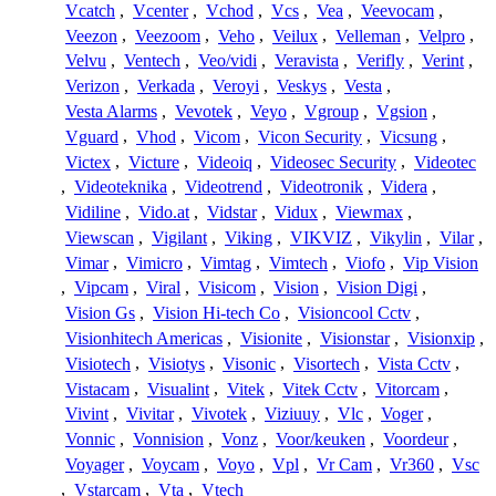
Vcatch
,
Vcenter
,
Vchod
,
Vcs
,
Vea
,
Veevocam
,
Veezon
,
Veezoom
,
Veho
,
Veilux
,
Velleman
,
Velpro
,
Velvu
,
Ventech
,
Veo/vidi
,
Veravista
,
Verifly
,
Verint
,
Verizon
,
Verkada
,
Veroyi
,
Veskys
,
Vesta
,
Vesta Alarms
,
Vevotek
,
Veyo
,
Vgroup
,
Vgsion
,
Vguard
,
Vhod
,
Vicom
,
Vicon Security
,
Vicsung
,
Victex
,
Victure
,
Videoiq
,
Videosec Security
,
Videotec
,
Videoteknika
,
Videotrend
,
Videotronik
,
Videra
,
Vidiline
,
Vido.at
,
Vidstar
,
Vidux
,
Viewmax
,
Viewscan
,
Vigilant
,
Viking
,
VIKVIZ
,
Vikylin
,
Vilar
,
Vimar
,
Vimicro
,
Vimtag
,
Vimtech
,
Viofo
,
Vip Vision
,
Vipcam
,
Viral
,
Visicom
,
Vision
,
Vision Digi
,
Vision Gs
,
Vision Hi-tech Co
,
Visioncool Cctv
,
Visionhitech Americas
,
Visionite
,
Visionstar
,
Visionxip
,
Visiotech
,
Visiotys
,
Visonic
,
Visortech
,
Vista Cctv
,
Vistacam
,
Visualint
,
Vitek
,
Vitek Cctv
,
Vitorcam
,
Vivint
,
Vivitar
,
Vivotek
,
Viziuuy
,
Vlc
,
Voger
,
Vonnic
,
Vonnision
,
Vonz
,
Voor/keuken
,
Voordeur
,
Voyager
,
Voycam
,
Voyo
,
Vpl
,
Vr Cam
,
Vr360
,
Vsc
,
Vstarcam
,
Vta
,
Vtech