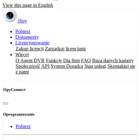
View this page in English
iSpy
Pobierz
Dokumenty
Licencjonowanie
Zakup licencji
Zarządzaj licencjami
Więcej
O Agent DVR
Funkcje
Dla firm
FAQ
Baza danych kamery
Społeczność
API
System Doradca
Stan usługi
Skontaktuj się
z nami
iSpyConnect
Oprogramowanie
Pobierz