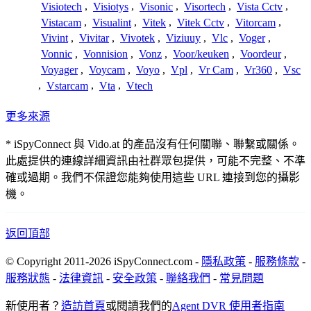
Visiotech
,
Visiotys
,
Visonic
,
Visortech
,
Vista Cctv
,
Vistacam
,
Visualint
,
Vitek
,
Vitek Cctv
,
Vitorcam
,
Vivint
,
Vivitar
,
Vivotek
,
Viziuuy
,
Vlc
,
Voger
,
Vonnic
,
Vonnision
,
Vonz
,
Voor/keuken
,
Voordeur
,
Voyager
,
Voycam
,
Voyo
,
Vpl
,
Vr Cam
,
Vr360
,
Vsc
,
Vstarcam
,
Vta
,
Vtech
更多來源
* iSpyConnect 與 Vido.at 的產品沒有任何關聯、聯繫或關係。
此處提供的連線詳細資訊由社群眾包提供，可能不完整、不準
確或過期。我們不保證您能夠使用這些 URL 連接到您的攝影
機。
返回頂部
© Copyright 2011-2026 iSpyConnect.com -
隱私政策
-
服務條款
-
服務狀態
-
法律資訊
-
安全政策
-
聯絡我們
-
常見問題
新使用者？
造訪首頁
或閱讀我們的
Agent DVR 使用者指南