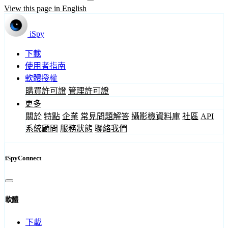
View this page in English
iSpy
下載
使用者指南
軟體授權
購買許可證
管理許可證
更多
關於
特點
企業
常見問題解答
攝影機資料庫
社區
API
系統顧問
服務狀態
聯絡我們
iSpyConnect
軟體
下載