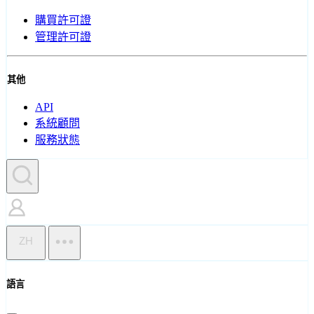
購買許可證
管理許可證
其他
API
系統顧問
服務狀態
ZH
語言