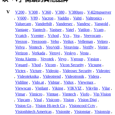
V
V200
,
V308
,
V360
,
V380
,
V380pro
,
V4l2rtspserver
,
V600
,
V89
,
Vacron
,
Vaddio
,
Vahti
,
Valtronics
,
Valuecam
,
Vanderbilt
,
Vandersec
,
Vandesc
,
Vangold
,
Vantage
,
Vantech
,
Vastsee
,
Vatel
,
Vatilon
,
Vcam
,
Vcatch
,
Vcenter
,
Vchod
,
Vcs
,
Vea
,
Veevocam
,
Veezon
,
Veezoom
,
Veho
,
Veilux
,
Velleman
,
Velpro
,
Velvu
,
Ventech
,
Veo/vidi
,
Veravista
,
Verifly
,
Verint
,
Verizon
,
Verkada
,
Veroyi
,
Veskys
,
Vesta
,
Vesta Alarms
,
Vevotek
,
Veyo
,
Vgroup
,
Vgsion
,
Vguard
,
Vhod
,
Vicom
,
Vicon Security
,
Vicsung
,
Victex
,
Victure
,
Videoiq
,
Videosec Security
,
Videotec
,
Videoteknika
,
Videotrend
,
Videotronik
,
Videra
,
Vidiline
,
Vido.at
,
Vidstar
,
Vidux
,
Viewmax
,
Viewscan
,
Vigilant
,
Viking
,
VIKVIZ
,
Vikylin
,
Vilar
,
Vimar
,
Vimicro
,
Vimtag
,
Vimtech
,
Viofo
,
Vip Vision
,
Vipcam
,
Viral
,
Visicom
,
Vision
,
Vision Digi
,
Vision Gs
,
Vision Hi-tech Co
,
Visioncool Cctv
,
Visionhitech Americas
,
Visionite
,
Visionstar
,
Visionxip
,