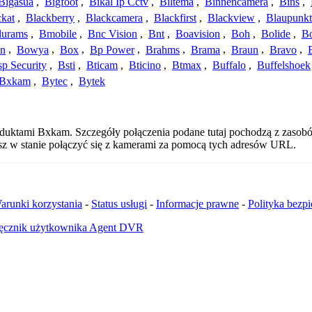
Bigasua
,
Bigfoot
,
Bikal Ip Cctv
,
Biltema
,
Binnencamera
,
Bins
,
ckat
,
Blackberry
,
Blackcamera
,
Blackfirst
,
Blackview
,
Blaupunkt
lurams
,
Bmobile
,
Bnc Vision
,
Bnt
,
Boavision
,
Boh
,
Bolide
,
Bo
n
,
Bowya
,
Box
,
Bp Power
,
Brahms
,
Brama
,
Braun
,
Bravo
,
p Security
,
Bsti
,
Bticam
,
Bticino
,
Btmax
,
Buffalo
,
Buffelshoek
Bxkam
,
Bytec
,
Bytek
oduktami Bxkam. Szczegóły połączenia podane tutaj pochodzą z zasobó
esz w stanie połączyć się z kamerami za pomocą tych adresów URL.
arunki korzystania
-
Status usługi
-
Informacje prawne
-
Polityka bezp
ęcznik użytkownika Agent DVR