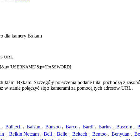
deo dla kamery Bxkam
S URL
NNEL]&u=[USERNAME]&p=[PASSWORD]
oduktami Bxkam. Szczegóły połączenia podane tutaj pochodzą z zasobó
esz w stanie połączyć się z kamerami za pomocą tych adresów URL.
a
,
Balitech
,
Balzan
,
Banzoo
,
Barco
,
Bardi
,
Barlus
,
Bascom
,
B
in
,
Belkin Netcam
,
Bell
,
Belle
,
Beltech
,
Bentoo
,
Benyuan
,
Be