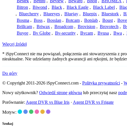
Bestek
,
Bettini
,
Beview
,
Beward
,
Bholt
,
BHOMEA
,
Bitron
,
Biwond
,
Black
,
Black Eagle
,
Black Label
,
Bla
,
Bluecherry
,
Blueeyes
,
Bluejay
,
Bluepix
,
Bluestork
,
B
Bosma
,
Boss
,
Bosslan
,
Botcam
,
Botslab
,
Boust
,
Bove
Brillcam
,
Briwax
,
Broadcom
,
Brovision
,
Brovotech
,
Bs
Buyee
,
Bv Globe
,
Bv-security
,
Bvcam
,
Bvusa
,
Bwa
,
Więcej źródeł
* iSpyConnect nie ma powiązań, połączenia ani stowarzyszenia z pr
nieaktualne. Nie udzielamy żadnych gwarancji ani rękojmi, że będzi
Do góry
© Copyright 2011-2026 iSpyConnect.com -
Polityka prywatności
-
W
Nowy użytkownik?
Odwiedź stronę główną
lub przeczytaj nasz
podr
Porównanie:
Agent DVR vs Blue Iris
·
Agent DVR vs Frigate
Motyw:
Szukaj