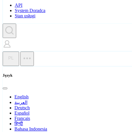
API
System Doradca
Stan usługi
PL
Język
English
العربية
Deutsch
Español
Français
हिन्दी
Bahasa Indonesia