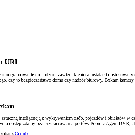
am URL
oprogramowanie do nadzoru zawiera kreatora instalacji dostosowany
od tego, czy to bezpieczeństwo domu czy nadzór biurowy, Bxkam kamer
Bxkam
tuczną inteligencją z wykrywaniem osób, pojazdów i obiektów w czas
wnia dostęp zdalny bez przekierowania portów. Pobierz Agent DVR, a
o zobacz
Cennik