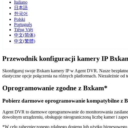
Italiano
日本語
한국어
Polski
Português
Tiếng Việt
中文(简体)
中文(繁體)
Przewodnik konfiguracji kamery IP Bxk
Skonfiguruj swoje Bxkam kamery IP w Agent DVR. Nasze bezpłatne 
elastyczne opcje połączenia na różnych platformach. Niezależnie 
Oprogramowanie zgodne z Bxkam*
Pobierz darmowe oprogramowanie kompatybilne z 
Agent DVR to darmowe oprogramowanie do monitorowania zasilane sz
dowolnym urządzeniu, obsługuje nieograniczoną liczbę kamer i zape
*W celu zabezpieczonego zdalnego dostępu lub użytku biznesoweg