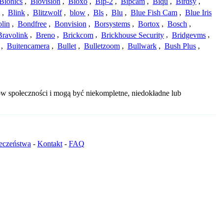
Bionics
,
Biovision
,
Bioxo
,
Bip-2
,
Bipcam
,
Biqu
,
Birdsy
,
,
Blink
,
Blitzwolf
,
blow
,
Bls
,
Blu
,
Blue Fish Cam
,
Blue Iris
lin
,
Bondfree
,
Bonvision
,
Borsystems
,
Bortox
,
Bosch
,
Bravolink
,
Breno
,
Brickcom
,
Brickhouse Security
,
Bridgevms
,
,
Buitencamera
,
Bullet
,
Bulletzoom
,
Bullwark
,
Bush Plus
,
w społeczności i mogą być niekompletne, niedokładne lub
ieczeństwa
-
Kontakt
-
FAQ