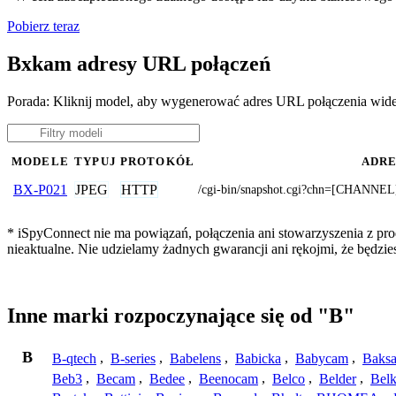
Pobierz teraz
Bxkam adresy URL połączeń
Porada: Kliknij model, aby wygenerować adres URL połączenia wi
MODELE
TYPUJ
PROTOKÓŁ
ADRE
JPEG
HTTP
BX-P021
/cgi-bin/snapshot.cgi?chn=[CHA
* iSpyConnect nie ma powiązań, połączenia ani stowarzyszenia z pr
nieaktualne. Nie udzielamy żadnych gwarancji ani rękojmi, że będzi
Inne marki rozpoczynające się od "B"
B
B-qtech
,
B-series
,
Babelens
,
Babicka
,
Babycam
,
Baks
Beb3
,
Becam
,
Bedee
,
Beenocam
,
Belco
,
Belder
,
Belk