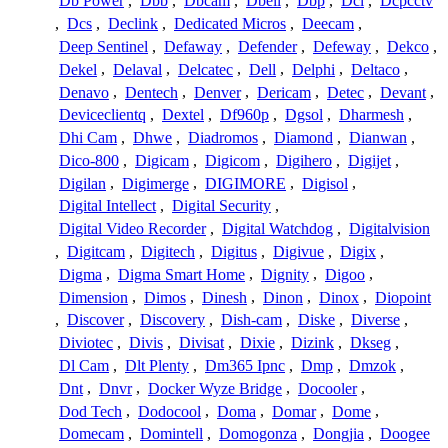
Db Power
,
Dbb
,
Dbcam
,
Dbell
,
Dbp
,
Dcl
,
Dcpcctv
,
Dcs
,
Declink
,
Dedicated Micros
,
Deecam
,
Deep Sentinel
,
Defaway
,
Defender
,
Defeway
,
Dekco
,
Dekel
,
Delaval
,
Delcatec
,
Dell
,
Delphi
,
Deltaco
,
Denavo
,
Dentech
,
Denver
,
Dericam
,
Detec
,
Devant
,
Deviceclientq
,
Dextel
,
Df960p
,
Dgsol
,
Dharmesh
,
Dhi Cam
,
Dhwe
,
Diadromos
,
Diamond
,
Dianwan
,
Dico-800
,
Digicam
,
Digicom
,
Digihero
,
Digijet
,
Digilan
,
Digimerge
,
DIGIMORE
,
Digisol
,
Digital Intellect
,
Digital Security
,
Digital Video Recorder
,
Digital Watchdog
,
Digitalvision
,
Digitcam
,
Digitech
,
Digitus
,
Digivue
,
Digix
,
Digma
,
Digma Smart Home
,
Dignity
,
Digoo
,
Dimension
,
Dimos
,
Dinesh
,
Dinon
,
Dinox
,
Diopoint
,
Discover
,
Discovery
,
Dish-cam
,
Diske
,
Diverse
,
Diviotec
,
Divis
,
Divisat
,
Dixie
,
Dizink
,
Dkseg
,
Dl Cam
,
Dlt Plenty
,
Dm365 Ipnc
,
Dmp
,
Dmzok
,
Dnt
,
Dnvr
,
Docker Wyze Bridge
,
Docooler
,
Dod Tech
,
Dodocool
,
Doma
,
Domar
,
Dome
,
Domecam
,
Domintell
,
Domogonza
,
Dongjia
,
Doogee