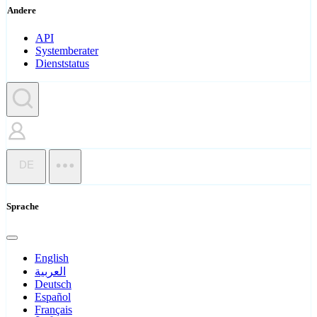
Andere
API
Systemberater
Dienststatus
DE
Sprache
English
العربية
Deutsch
Español
Français