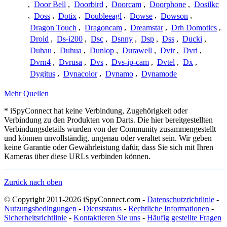
,
Door Bell
,
Doorbird
,
Doorcam
,
Doorphone
,
Dosilkc
,
Doss
,
Dotix
,
Doubleeagl
,
Dowse
,
Dowson
,
Dragon Touch
,
Dragoncam
,
Dreamstar
,
Drh Domotics
,
Droid
,
Ds-i200
,
Dsc
,
Dsnny
,
Dsp
,
Dss
,
Ducki
,
Duhau
,
Duhua
,
Dunlop
,
Durawell
,
Dvir
,
Dvri
,
Dvrn4
,
Dvrusa
,
Dvs
,
Dvs-ip-cam
,
Dvtel
,
Dx
,
Dygitus
,
Dynacolor
,
Dynamo
,
Dynamode
Mehr Quellen
* iSpyConnect hat keine Verbindung, Zugehörigkeit oder
Verbindung zu den Produkten von Darts. Die hier bereitgestellten
Verbindungsdetails wurden von der Community zusammengestellt
und können unvollständig, ungenau oder veraltet sein. Wir geben
keine Garantie oder Gewährleistung dafür, dass Sie sich mit Ihren
Kameras über diese URLs verbinden können.
Zurück nach oben
© Copyright 2011-2026 iSpyConnect.com -
Datenschutzrichtlinie
-
Nutzungsbedingungen
-
Dienststatus
-
Rechtliche Informationen
-
Sicherheitsrichtlinie
-
Kontaktieren Sie uns
-
Häufig gestellte Fragen