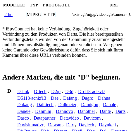
MODELLE
TYP
PROTOKOLL
URL
MJPEG
HTTP
2 hd
/axis-cgi/mjpg/video.cgi?camera
* iSpyConnect hat keine Verbindung, Zugehörigkeit oder
Verbindung zu den Produkten von Darts. Die hier bereitgestellten
Verbindungsdetails wurden von der Community zusammengestellt
und können unvollständig, ungenau oder veraltet sein. Wir geben
keine Garantie oder Gewährleistung dafür, dass Sie sich mit Ihren
Kameras über diese URLs verbinden können.
Andere Marken, die mit "D" beginnen.
D
D-link
,
D-tech
,
D2ip
,
D3d
,
D5118-acfsvt7
,
D5118-acnkf13
,
Dae
,
Dafang
,
Dagro
,
Dahua
,
Dakang
,
Dali-tech
,
Dallmeier
,
Damigou
,
Danale
,
Danele
,
Danmini
,
Dannovo
,
Danother
,
Dante
,
Darts
,
Dasco
,
Datapartner
,
Datavideo
,
Davicom
,
Davislumadvr
,
Dawan
,
Dax
,
Daytech
,
Dayukeji
,