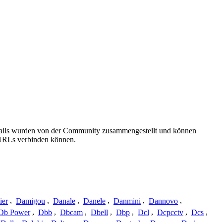
etails wurden von der Community zusammengestellt und können
e URLs verbinden können.
ier
,
Damigou
,
Danale
,
Danele
,
Danmini
,
Dannovo
,
Db Power
,
Dbb
,
Dbcam
,
Dbell
,
Dbp
,
Dcl
,
Dcpcctv
,
Dcs
,