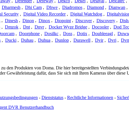
faway
,
Defender
,
Defeway
,
Dekco
,
Dekel
,
Delaval
,
Delcatec
,
,
Dharmesh
,
Dhi Cam
,
Dhwe
,
Diadromos
,
Diamond
,
Dianwan
,
al Security
,
Digital Video Recorder
,
Digital Watchdog
,
Digitalvisio
s
,
Dinesh
,
Dinon
,
Dinox
,
Diopoint
,
Discover
,
Discovery
,
Dish
p
,
Dmzok
,
Dnt
,
Dnvr
,
Docker Wyze Bridge
,
Docooler
,
Dod Te
oorcam
,
Doorphone
,
Dosilkc
,
Doss
,
Dotix
,
Doubleeagl
,
Dows
s
,
Ducki
,
Duhau
,
Duhua
,
Dunlop
,
Durawell
,
Dvir
,
Dvri
,
Dvr
 zu den Produkten von Doma. Die hier bereitgestellten Verbindungsd
 oder Gewährleistung dafür, dass Sie sich mit Ihren Kameras über dies
utzungsbedingungen
-
Dienststatus
-
Rechtliche Informationen
-
Sicherh
gent DVR Benutzerhandbuch