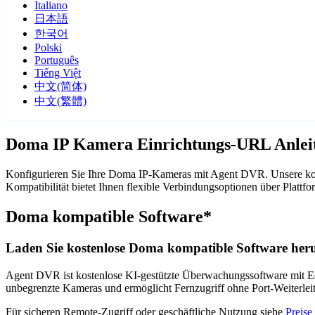
Italiano
日本語
한국어
Polski
Português
Tiếng Việt
中文(简体)
中文(繁體)
Doma IP Kamera Einrichtungs-URL Anlei
Konfigurieren Sie Ihre Doma IP-Kameras mit Agent DVR. Unsere kos
Kompatibilität bietet Ihnen flexible Verbindungsoptionen über Pla
Doma kompatible Software*
Laden Sie kostenlose Doma kompatible Software heru
Agent DVR ist kostenlose KI-gestützte Überwachungssoftware mit Ech
unbegrenzte Kameras und ermöglicht Fernzugriff ohne Port-Weiterle
Für sicheren Remote-Zugriff oder geschäftliche Nutzung siehe
Preise