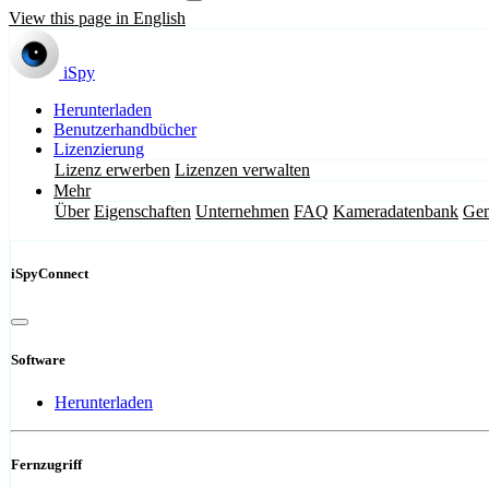
View this page in English
iSpy
Herunterladen
Benutzerhandbücher
Lizenzierung
Lizenz erwerben
Lizenzen verwalten
Mehr
Über
Eigenschaften
Unternehmen
FAQ
Kameradatenbank
Gem
iSpyConnect
Software
Herunterladen
Fernzugriff