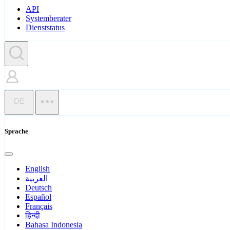
API
Systemberater
Dienststatus
DE
Sprache
English
العربية
Deutsch
Español
Français
हिन्दी
Bahasa Indonesia