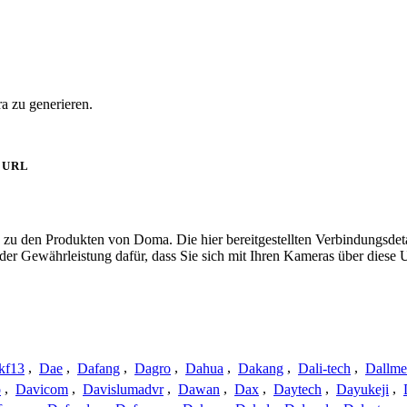
a zu generieren.
URL
 zu den Produkten von Doma. Die hier bereitgestellten Verbindungsd
 oder Gewährleistung dafür, dass Sie sich mit Ihren Kameras über dies
kf13
,
Dae
,
Dafang
,
Dagro
,
Dahua
,
Dakang
,
Dali-tech
,
Dallme
o
,
Davicom
,
Davislumadvr
,
Dawan
,
Dax
,
Daytech
,
Dayukeji
,