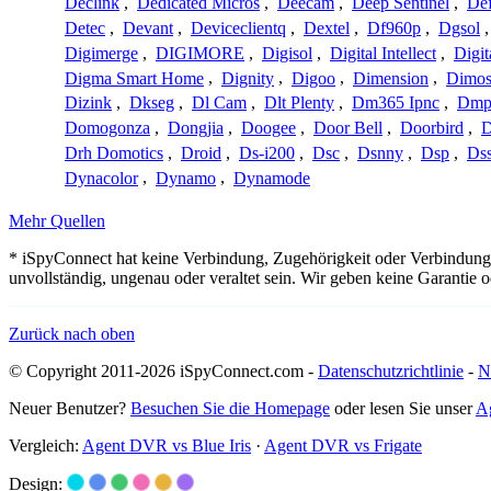
Declink
,
Dedicated Micros
,
Deecam
,
Deep Sentinel
,
De
Detec
,
Devant
,
Deviceclientq
,
Dextel
,
Df960p
,
Dgsol
Digimerge
,
DIGIMORE
,
Digisol
,
Digital Intellect
,
Digit
Digma Smart Home
,
Dignity
,
Digoo
,
Dimension
,
Dimo
Dizink
,
Dkseg
,
Dl Cam
,
Dlt Plenty
,
Dm365 Ipnc
,
Dm
Domogonza
,
Dongjia
,
Doogee
,
Door Bell
,
Doorbird
,
D
Drh Domotics
,
Droid
,
Ds-i200
,
Dsc
,
Dsnny
,
Dsp
,
Ds
Dynacolor
,
Dynamo
,
Dynamode
Mehr Quellen
* iSpyConnect hat keine Verbindung, Zugehörigkeit oder Verbindung
unvollständig, ungenau oder veraltet sein. Wir geben keine Garantie
Zurück nach oben
© Copyright 2011-2026 iSpyConnect.com -
Datenschutzrichtlinie
-
N
Neuer Benutzer?
Besuchen Sie die Homepage
oder lesen Sie unser
A
Vergleich:
Agent DVR vs Blue Iris
·
Agent DVR vs Frigate
Design: