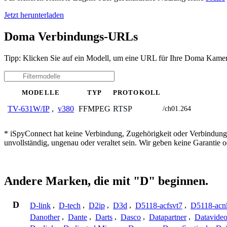
Jetzt herunterladen
Doma Verbindungs-URLs
Tipp: Klicken Sie auf ein Modell, um eine URL für Ihre Doma Kamer
MODELLE
TYP
PROTOKOLL
FFMPEG
RTSP
TV-631W/IP
,
v380
/ch01.264
* iSpyConnect hat keine Verbindung, Zugehörigkeit oder Verbindung
unvollständig, ungenau oder veraltet sein. Wir geben keine Garantie
Andere Marken, die mit "D" beginnen.
D
D-link
,
D-tech
,
D2ip
,
D3d
,
D5118-acfsvt7
,
D5118-acn
Danother
,
Dante
,
Darts
,
Dasco
,
Datapartner
,
Datavide