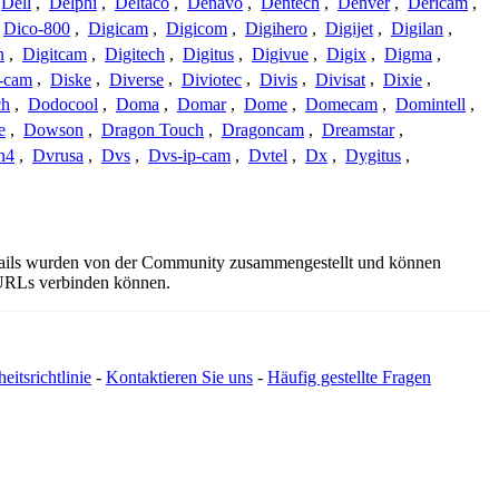
Dell
,
Delphi
,
Deltaco
,
Denavo
,
Dentech
,
Denver
,
Dericam
,
Dico-800
,
Digicam
,
Digicom
,
Digihero
,
Digijet
,
Digilan
,
n
,
Digitcam
,
Digitech
,
Digitus
,
Digivue
,
Digix
,
Digma
,
-cam
,
Diske
,
Diverse
,
Diviotec
,
Divis
,
Divisat
,
Dixie
,
ch
,
Dodocool
,
Doma
,
Domar
,
Dome
,
Domecam
,
Domintell
,
e
,
Dowson
,
Dragon Touch
,
Dragoncam
,
Dreamstar
,
n4
,
Dvrusa
,
Dvs
,
Dvs-ip-cam
,
Dvtel
,
Dx
,
Dygitus
,
etails wurden von der Community zusammengestellt und können
e URLs verbinden können.
eitsrichtlinie
-
Kontaktieren Sie uns
-
Häufig gestellte Fragen