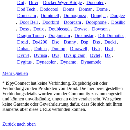
Dnt
,
Dnvr
,
Docker Wyze Bridge
,
Docooler
,
Dod Tech
,
Dodocool
,
Doma
,
Domar
,
Dome
,
Domecam
,
Domintell
,
Domogonza
,
Dongjia
,
Doogee
,
Door Bell
,
Doorbird
,
Doorcam
,
Doorphone
,
Dosilkc
,
Doss
,
Dotix
,
Doubleeagl
,
Dowse
,
Dowson
,
Dragon Touch
,
Dragoncam
,
Dreamstar
,
Drh Domotics
,
Droid
,
Ds-i200
,
Dsc
,
Dsnny
,
Dsp
,
Dss
,
Ducki
,
Duhau
,
Duhua
,
Dunlop
,
Durawell
,
Dvir
,
Dvri
,
Dvrn4
,
Dvrusa
,
Dvs
,
Dvs-ip-cam
,
Dvtel
,
Dx
,
Dygitus
,
Dynacolor
,
Dynamo
,
Dynamode
Mehr Quellen
* iSpyConnect hat keine Verbindung, Zugehörigkeit oder
Verbindung zu den Produkten von Droid. Die hier bereitgestellten
Verbindungsdetails wurden von der Community zusammengestellt
und können unvollständig, ungenau oder veraltet sein. Wir geben
keine Garantie oder Gewährleistung dafür, dass Sie sich mit Ihren
Kameras über diese URLs verbinden können.
Zurück nach oben