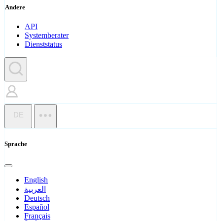
Andere
API
Systemberater
Dienststatus
DE
Sprache
English
العربية
Deutsch
Español
Français