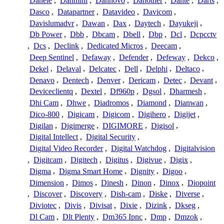
Danele
,
Danmini
,
Dannovo
,
Danother
,
Dante
,
Darts
,
Dasco
,
Datapartner
,
Datavideo
,
Davicom
,
Davislumadvr
,
Dawan
,
Dax
,
Daytech
,
Dayukeji
,
Db Power
,
Dbb
,
Dbcam
,
Dbell
,
Dbp
,
Dcl
,
Dcpcctv
,
Dcs
,
Declink
,
Dedicated Micros
,
Deecam
,
Deep Sentinel
,
Defaway
,
Defender
,
Defeway
,
Dekco
,
Dekel
,
Delaval
,
Delcatec
,
Dell
,
Delphi
,
Deltaco
,
Denavo
,
Dentech
,
Denver
,
Dericam
,
Detec
,
Devant
,
Deviceclientq
,
Dextel
,
Df960p
,
Dgsol
,
Dharmesh
,
Dhi Cam
,
Dhwe
,
Diadromos
,
Diamond
,
Dianwan
,
Dico-800
,
Digicam
,
Digicom
,
Digihero
,
Digijet
,
Digilan
,
Digimerge
,
DIGIMORE
,
Digisol
,
Digital Intellect
,
Digital Security
,
Digital Video Recorder
,
Digital Watchdog
,
Digitalvision
,
Digitcam
,
Digitech
,
Digitus
,
Digivue
,
Digix
,
Digma
,
Digma Smart Home
,
Dignity
,
Digoo
,
Dimension
,
Dimos
,
Dinesh
,
Dinon
,
Dinox
,
Diopoint
,
Discover
,
Discovery
,
Dish-cam
,
Diske
,
Diverse
,
Diviotec
,
Divis
,
Divisat
,
Dixie
,
Dizink
,
Dkseg
,
Dl Cam
,
Dlt Plenty
,
Dm365 Ipnc
,
Dmp
,
Dmzok
,