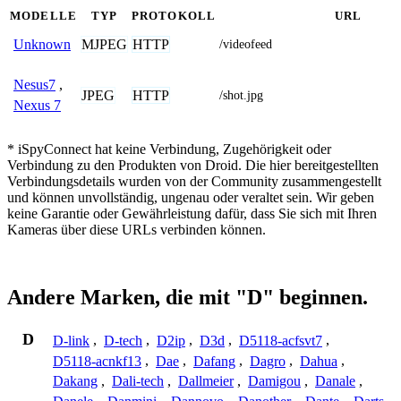
MODELLE
TYP
PROTOKOLL
URL
MJPEG
HTTP
Unknown
/videofeed
Nesus7
,
JPEG
HTTP
/shot.jpg
Nexus 7
* iSpyConnect hat keine Verbindung, Zugehörigkeit oder
Verbindung zu den Produkten von Droid. Die hier bereitgestellten
Verbindungsdetails wurden von der Community zusammengestellt
und können unvollständig, ungenau oder veraltet sein. Wir geben
keine Garantie oder Gewährleistung dafür, dass Sie sich mit Ihren
Kameras über diese URLs verbinden können.
Andere Marken, die mit "D" beginnen.
D
D-link
,
D-tech
,
D2ip
,
D3d
,
D5118-acfsvt7
,
D5118-acnkf13
,
Dae
,
Dafang
,
Dagro
,
Dahua
,
Dakang
,
Dali-tech
,
Dallmeier
,
Damigou
,
Danale
,