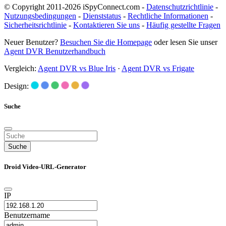
© Copyright 2011-2026 iSpyConnect.com -
Datenschutzrichtlinie
-
Nutzungsbedingungen
-
Dienststatus
-
Rechtliche Informationen
-
Sicherheitsrichtlinie
-
Kontaktieren Sie uns
-
Häufig gestellte Fragen
Neuer Benutzer?
Besuchen Sie die Homepage
oder lesen Sie unser
Agent DVR Benutzerhandbuch
Vergleich:
Agent DVR vs Blue Iris
·
Agent DVR vs Frigate
Design:
Suche
Suche
Droid Video-URL-Generator
IP
Benutzername