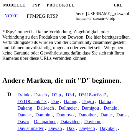
MODELLE
TYP
PROTOKOLL
URL
/user=[USERNAME]_password
NC001
FFMPEG
RTSP
hannel=1_stream=0.sdp
* iSpyConnect hat keine Verbindung, Zugehörigkeit oder
Verbindung zu den Produkten von Dowson. Die hier bereitgestellten
Verbindungsdetails wurden von der Community zusammengestellt
und können unvollständig, ungenau oder veraltet sein. Wir geben
keine Garantie oder Gewährleistung dafür, dass Sie sich mit Ihren
Kameras über diese URLs verbinden können.
Andere Marken, die mit "D" beginnen.
D
D-link
,
D-tech
,
D2ip
,
D3d
,
D5118-acfsvt7
,
D5118-acnkf13
,
Dae
,
Dafang
,
Dagro
,
Dahua
,
Dakang
,
Dali-tech
,
Dallmeier
,
Damigou
,
Danale
,
Danele
,
Danmini
,
Dannovo
,
Danother
,
Dante
,
Darts
,
Dasco
,
Datapartner
,
Datavideo
,
Davicom
,
Davislumadvr
,
Dawan
,
Dax
,
Daytech
,
Dayukeji
,