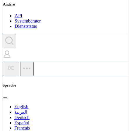
Andere
API
Systemberater
Dienststatus
DE
Sprache
English
العربية
Deutsch
Español
Français