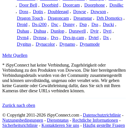
,
Door Bell
,
Doorbird
,
Doorcam
,
Doorphone
,
Dosilkc
,
Doss
,
Dotix
,
Doubleeagl
,
Dowse
,
Dowson
,
Dragon Touch
,
Dragoncam
,
Dreamstar
,
Drh Domotics
,
Droid
,
Ds-i200
,
Dsc
,
Dsnny
,
Dsp
,
Dss
,
Ducki
,
Duhau
,
Duhua
,
Dunlop
,
Durawell
,
Dvir
,
Dvri
,
Dvrn4
,
Dvrusa
,
Dvs
,
Dvs-ip-cam
,
Dvtel
,
Dx
,
Dygitus
,
Dynacolor
,
Dynamo
,
Dynamode
Mehr Quellen
* iSpyConnect hat keine Verbindung, Zugehörigkeit oder
Verbindung zu den Produkten von Dowson. Die hier bereitgestellten
Verbindungsdetails wurden von der Community zusammengestellt
und können unvollständig, ungenau oder veraltet sein. Wir geben
keine Garantie oder Gewährleistung dafür, dass Sie sich mit Ihren
Kameras über diese URLs verbinden können.
Zurück nach oben
© Copyright 2011-2026 iSpyConnect.com -
Datenschutzrichtlinie
-
Nutzungsbedingungen
-
Dienststatus
-
Rechtliche Informationen
-
Sicherheitsrichtlinie
-
Kontaktieren Sie uns
-
Häufig gestellte Fragen