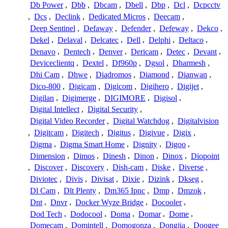
Db Power
,
Dbb
,
Dbcam
,
Dbell
,
Dbp
,
Dcl
,
Dcpcctv
,
Dcs
,
Declink
,
Dedicated Micros
,
Deecam
,
Deep Sentinel
,
Defaway
,
Defender
,
Defeway
,
Dekco
,
Dekel
,
Delaval
,
Delcatec
,
Dell
,
Delphi
,
Deltaco
,
Denavo
,
Dentech
,
Denver
,
Dericam
,
Detec
,
Devant
,
Deviceclientq
,
Dextel
,
Df960p
,
Dgsol
,
Dharmesh
,
Dhi Cam
,
Dhwe
,
Diadromos
,
Diamond
,
Dianwan
,
Dico-800
,
Digicam
,
Digicom
,
Digihero
,
Digijet
,
Digilan
,
Digimerge
,
DIGIMORE
,
Digisol
,
Digital Intellect
,
Digital Security
,
Digital Video Recorder
,
Digital Watchdog
,
Digitalvision
,
Digitcam
,
Digitech
,
Digitus
,
Digivue
,
Digix
,
Digma
,
Digma Smart Home
,
Dignity
,
Digoo
,
Dimension
,
Dimos
,
Dinesh
,
Dinon
,
Dinox
,
Diopoint
,
Discover
,
Discovery
,
Dish-cam
,
Diske
,
Diverse
,
Diviotec
,
Divis
,
Divisat
,
Dixie
,
Dizink
,
Dkseg
,
Dl Cam
,
Dlt Plenty
,
Dm365 Ipnc
,
Dmp
,
Dmzok
,
Dnt
,
Dnvr
,
Docker Wyze Bridge
,
Docooler
,
Dod Tech
,
Dodocool
,
Doma
,
Domar
,
Dome
,
Domecam
,
Domintell
,
Domogonza
,
Dongjia
,
Doogee