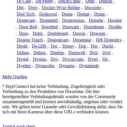
Dl Cam
,
Dlt Plenty
,
Dm365 Ipnc
,
Dmp
,
Dmzok
,
Dnt
,
Dnvr
,
Docker Wyze Bridge
,
Docooler
,
Dod Tech
,
Dodocool
,
Doma
,
Domar
,
Dome
,
Domecam
,
Domintell
,
Domogonza
,
Dongjia
,
Doogee
,
Door Bell
,
Doorbird
,
Doorcam
,
Doorphone
,
Dosilkc
,
Doss
,
Dotix
,
Doubleeagl
,
Dowse
,
Dowson
,
Dragon Touch
,
Dragoncam
,
Dreamstar
,
Drh Domotics
,
Droid
,
Ds-i200
,
Dsc
,
Dsnny
,
Dsp
,
Dss
,
Ducki
,
Duhau
,
Duhua
,
Dunlop
,
Durawell
,
Dvir
,
Dvri
,
Dvrn4
,
Dvrusa
,
Dvs
,
Dvs-ip-cam
,
Dvtel
,
Dx
,
Dygitus
,
Dynacolor
,
Dynamo
,
Dynamode
Mehr Quellen
* iSpyConnect hat keine Verbindung, Zugehörigkeit oder
Verbindung zu den Produkten von Dreamstar. Die hier
bereitgestellten Verbindungsdetails wurden von der Community
zusammengestellt und können unvollständig, ungenau oder veraltet
sein. Wir geben keine Garantie oder Gewährleistung dafür, dass Sie
sich mit Ihren Kameras über diese URLs verbinden können.
Zurück nach oben