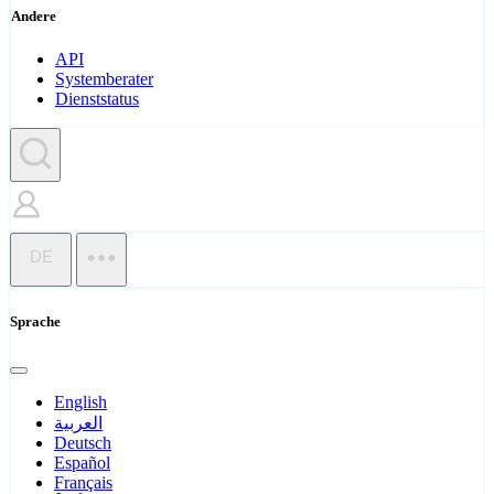
Andere
API
Systemberater
Dienststatus
DE
Sprache
English
العربية
Deutsch
Español
Français