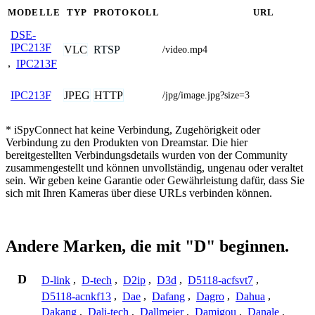
MODELLE
TYP
PROTOKOLL
URL
DSE-
IPC213F
VLC
RTSP
/video.mp4
,
IPC213F
JPEG
HTTP
IPC213F
/jpg/image.jpg?size=3
* iSpyConnect hat keine Verbindung, Zugehörigkeit oder
Verbindung zu den Produkten von Dreamstar. Die hier
bereitgestellten Verbindungsdetails wurden von der Community
zusammengestellt und können unvollständig, ungenau oder veraltet
sein. Wir geben keine Garantie oder Gewährleistung dafür, dass Sie
sich mit Ihren Kameras über diese URLs verbinden können.
Andere Marken, die mit "D" beginnen.
D
D-link
,
D-tech
,
D2ip
,
D3d
,
D5118-acfsvt7
,
D5118-acnkf13
,
Dae
,
Dafang
,
Dagro
,
Dahua
,
Dakang
,
Dali-tech
,
Dallmeier
,
Damigou
,
Danale
,