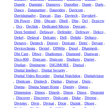
Danele
,
Danmini
,
Dannovo
,
Danother
,
Dante
,
Darts
,
Dasco
,
Datapartner
,
Datavideo
,
Davicom
,
Davislumadvr
,
Dawan
,
Dax
,
Daytech
,
Dayukeji
,
Db Power
,
Dbb
,
Dbcam
,
Dbell
,
Dbp
,
Dcl
,
Dcpcctv
,
Dcs
,
Declink
,
Dedicated Micros
,
Deecam
,
Deep Sentinel
,
Defaway
,
Defender
,
Defeway
,
Dekco
,
Dekel
,
Delaval
,
Delcatec
,
Dell
,
Delphi
,
Deltaco
,
Denavo
,
Dentech
,
Denver
,
Dericam
,
Detec
,
Devant
,
Deviceclientq
,
Dextel
,
Df960p
,
Dgsol
,
Dharmesh
,
Dhi Cam
,
Dhwe
,
Diadromos
,
Diamond
,
Dianwan
,
Dico-800
,
Digicam
,
Digicom
,
Digihero
,
Digijet
,
Digilan
,
Digimerge
,
DIGIMORE
,
Digisol
,
Digital Intellect
,
Digital Security
,
Digital Video Recorder
,
Digital Watchdog
,
Digitalvision
,
Digitcam
,
Digitech
,
Digitus
,
Digivue
,
Digix
,
Digma
,
Digma Smart Home
,
Dignity
,
Digoo
,
Dimension
,
Dimos
,
Dinesh
,
Dinon
,
Dinox
,
Diopoint
,
Discover
,
Discovery
,
Dish-cam
,
Diske
,
Diverse
,
Diviotec
,
Divis
,
Divisat
,
Dixie
,
Dizink
,
Dkseg
,