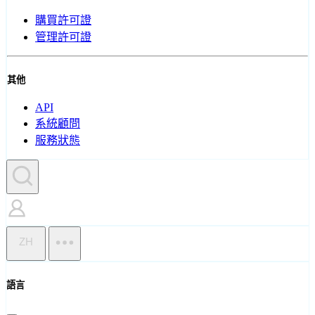
購買許可證
管理許可證
其他
API
系統顧問
服務狀態
ZH
語言