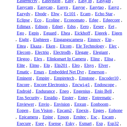
Easterncctv
,
Eastvision
,
Easy
,
Easy Ip
,
Easy4ip
,
Easycam
,
Easycap
,
Easyn
,
Easyse
,
Easytao
,
Easyz
,
Eazydv
,
Ebode
,
Ebw
,
Ec101
,
Ecam
,
Echo Star
,
Eclipse
,
Eco
,
Ecoline
,
Economato
,
Edge
,
Edgecore
,
Edimax
,
Edison
,
Ednet
,
Edss
,
Eero
,
Eesee
,
Eet
,
Ego
,
Egpis
,
Eguard
,
Ehea
,
Eickhoff
,
Eigeek
,
Eigen
,
Eight
,
Eighteen
,
Eingangscamera
,
Einnov
,
Eip
,
Eitea
,
Ekaza
,
Eken
,
Elcom
,
Ele Technology
,
Elec
,
Elecom
,
Electriq
,
Electrodh
,
Elegate
,
Elegiant
,
Elegoo
,
Elex
,
Elinksmart Ip Camera
,
Elinz
,
Elisa
,
Elite
,
Elmo
,
Elp
,
Elp201
,
Elro
,
Elsys
,
Elver
,
Ematic
,
Emax
,
Embedded Net Dvr
,
Emerson
,
Eminent
,
Empire
,
Empiretech
,
Emstone
,
Encoder10
,
Encore
,
Encore Electronics
,
Encwi-g1
,
Endoscope
,
Endroid
,
Endurance
,
Eneo
,
Engenius
,
Enio Bell
,
Ens Security
,
Ensidio
,
Enster
,
Enter
,
Entrematic
,
Enviewer
,
Envio
,
Envision
,
Enxun
,
Eonboom
,
Eopen
,
Eos Vision
,
Epcam2
,
Epexis
,
Epges
,
Ephone
,
Epicamera
,
Epine
,
Epson
,
Ernitec
,
Esc
,
Escam
,
Esecure
,
Esee
,
Esense
,
Esky
,
Esmart
,
Esp
,
Esp32
,