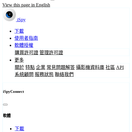
View this page in English
iSpy
下載
使用者指南
軟體授權
購買許可證
管理許可證
更多
關於
特點
企業
常見問題解答
攝影機資料庫
社區
API
系統顧問
服務狀態
聯絡我們
iSpyConnect
軟體
下載