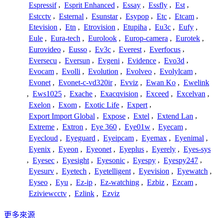
Espressif
,
Esprit Enhanced
,
Essay
,
Essfly
,
Est
,
Estcctv
,
Esternal
,
Esunstar
,
Esypop
,
Etc
,
Etcam
,
Etevision
,
Etn
,
Etrovision
,
Etupiha
,
Eu3c
,
Eufy
,
Eule
,
Eura-tech
,
Eurolook
,
Europ-camera
,
Eurotek
,
Eurovideo
,
Eusso
,
Ev3c
,
Everest
,
Everfocus
,
Eversecu
,
Eversun
,
Evgeni
,
Evidence
,
Evo3d
,
Evocam
,
Evolli
,
Evolution
,
Evolveo
,
Evolylcam
,
Evonet
,
Evonet-c-vd320ir
,
Evviz
,
Ewan Ko
,
Ewelink
,
Ews1025
,
Exache
,
Exacqvision
,
Exceed
,
Excelvan
,
Exelon
,
Exom
,
Exotic Life
,
Expert
,
Export Import Global
,
Expose
,
Extel
,
Extend Lan
,
Extreme
,
Extron
,
Eye 360
,
Eye01w
,
Eyecam
,
Eyecloud
,
Eyeguard
,
Eyeipcam
,
Eyemax
,
Eyenimal
,
Eyenix
,
Eyeon
,
Eyeonet
,
Eyeplus
,
Eyerely
,
Eyes-sys
,
Eyesec
,
Eyesight
,
Eyesonic
,
Eyespy
,
Eyespy247
,
Eyesurv
,
Eyetech
,
Eyetelligent
,
Eyevision
,
Eyewatch
,
Eyseo
,
Eyu
,
Ez-ip
,
Ez-watching
,
Ezbiz
,
Ezcam
,
Eziviewcctv
,
Ezlink
,
Ezviz
更多來源