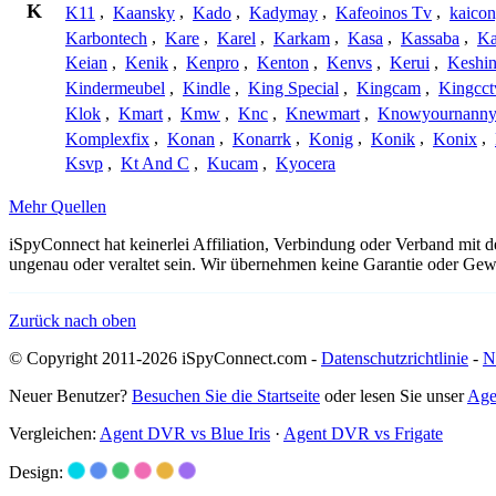
K
K11
,
Kaansky
,
Kado
,
Kadymay
,
Kafeoinos Tv
,
kaico
Karbontech
,
Kare
,
Karel
,
Karkam
,
Kasa
,
Kassaba
,
Ka
Keian
,
Kenik
,
Kenpro
,
Kenton
,
Kenvs
,
Kerui
,
Keshin
Kindermeubel
,
Kindle
,
King Special
,
Kingcam
,
Kingcct
Klok
,
Kmart
,
Kmw
,
Knc
,
Knewmart
,
Knowyournanny
Komplexfix
,
Konan
,
Konarrk
,
Konig
,
Konik
,
Konix
,
Ksvp
,
Kt And C
,
Kucam
,
Kyocera
Mehr Quellen
iSpyConnect hat keinerlei Affiliation, Verbindung oder Verband mit
ungenau oder veraltet sein. Wir übernehmen keine Garantie oder Gewä
Zurück nach oben
© Copyright 2011-2026 iSpyConnect.com -
Datenschutzrichtlinie
-
N
Neuer Benutzer?
Besuchen Sie die Startseite
oder lesen Sie unser
Age
Vergleichen:
Agent DVR vs Blue Iris
·
Agent DVR vs Frigate
Design: