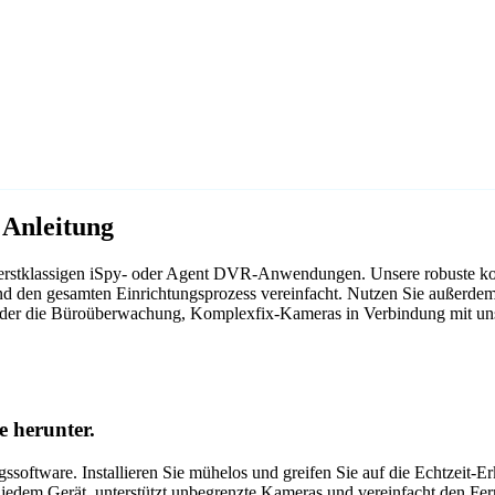
Anleitung
n erstklassigen iSpy- oder Agent DVR-Anwendungen. Unsere robuste ko
und den gesamten Einrichtungsprozess vereinfacht. Nutzen Sie außerde
t oder die Büroüberwachung, Komplexfix-Kameras in Verbindung mit unse
 herunter.
oftware. Installieren Sie mühelos und greifen Sie auf die Echtzeit-
f jedem Gerät, unterstützt unbegrenzte Kameras und vereinfacht den Fer