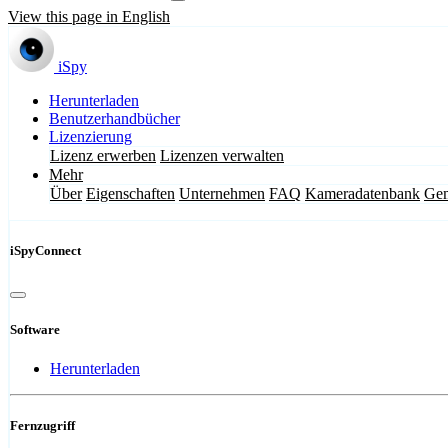
View this page in English
iSpy
Herunterladen
Benutzerhandbücher
Lizenzierung
Lizenz erwerben
Lizenzen verwalten
Mehr
Über
Eigenschaften
Unternehmen
FAQ
Kameradatenbank
Gem
iSpyConnect
Software
Herunterladen
Fernzugriff