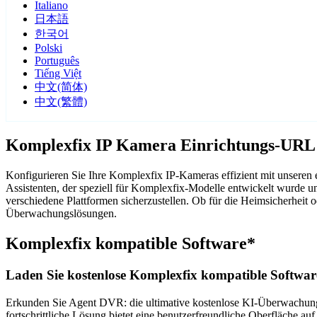
Italiano
日本語
한국어
Polski
Português
Tiếng Việt
中文(简体)
中文(繁體)
Komplexfix IP Kamera Einrichtungs-URL 
Konfigurieren Sie Ihre Komplexfix IP-Kameras effizient mit unsere
Assistenten, der speziell für Komplexfix-Modelle entwickelt wurde 
verschiedene Plattformen sicherzustellen. Ob für die Heimsicherhei
Überwachungslösungen.
Komplexfix kompatible Software*
Laden Sie kostenlose Komplexfix kompatible Software
Erkunden Sie Agent DVR: die ultimative kostenlose KI-Überwachungss
fortschrittliche Lösung bietet eine benutzerfreundliche Oberfläche au