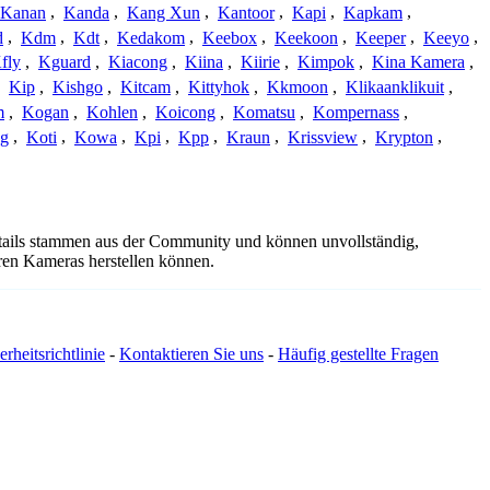
Kanan
,
Kanda
,
Kang Xun
,
Kantoor
,
Kapi
,
Kapkam
,
d
,
Kdm
,
Kdt
,
Kedakom
,
Keebox
,
Keekoon
,
Keeper
,
Keeyo
,
fly
,
Kguard
,
Kiacong
,
Kiina
,
Kiirie
,
Kimpok
,
Kina Kamera
,
,
Kip
,
Kishgo
,
Kitcam
,
Kittyhok
,
Kkmoon
,
Klikaanklikuit
,
m
,
Kogan
,
Kohlen
,
Koicong
,
Komatsu
,
Kompernass
,
g
,
Koti
,
Kowa
,
Kpi
,
Kpp
,
Kraun
,
Krissview
,
Krypton
,
details stammen aus der Community und können unvollständig,
hren Kameras herstellen können.
erheitsrichtlinie
-
Kontaktieren Sie uns
-
Häufig gestellte Fragen