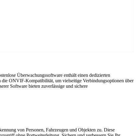
stenlose Überwachungssoftware enthält einen dedizierten
m die ONVIF-Kompatibilität, um vielseitige Verbindungsoptionen über
rer Software bieten zuverlässige und sichere
Erkennung von Personen, Fahrzeugen und Objekten zu. Diese
nzugriff ohne Portweiterleitung. Sichern und verbessern Sie Ihr