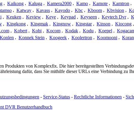
ng
,
Kaikong
,
Kaluga
,
Kamera2000
,
Kamo
,
Kamote
,
Kamtron
,
tamso
,
Katway
,
Kavass
,
Kayodo
,
Kbc
,
Kboom
,
Kbvision
,
K
i
,
Keuken
,
Keview
,
Keye
,
Keypad
,
Keyseen
,
Keytech Dvr
,
K
v
,
Kingkong
,
Kingmak
,
Kingnow
,
Kingstar
,
Kinson
,
Kiocong
.com
,
Kobert
,
Kobi
,
Kocom
,
Kodak
,
Kodu
,
Koepel
,
Kogaca
Konlen
,
Konnek Stein
,
Koogeek
,
Koolertron
,
Koomooni
,
Koran
 den Produkten von Komplexfix. Die hier bereitgestellten Verbindungs
hrleistung dafür, dass Sie mithilfe dieser URLs eine Verbindung zu I
utzungsbedingungen
-
Service-Status
-
Rechtliche Informationen
-
Sich
nt DVR Benutzerhandbuch