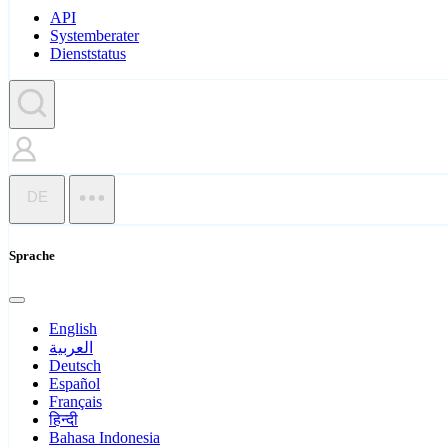
API
Systemberater
Dienststatus
DE
Sprache
English
العربية
Deutsch
Español
Français
हिन्दी
Bahasa Indonesia