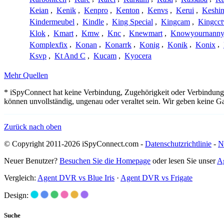
Keian
,
Kenik
,
Kenpro
,
Kenton
,
Kenvs
,
Kerui
,
Keshin
Kindermeubel
,
Kindle
,
King Special
,
Kingcam
,
Kingcct
Klok
,
Kmart
,
Kmw
,
Knc
,
Knewmart
,
Knowyournanny
Komplexfix
,
Konan
,
Konarrk
,
Konig
,
Konik
,
Konix
,
Ksvp
,
Kt And C
,
Kucam
,
Kyocera
Mehr Quellen
* iSpyConnect hat keine Verbindung, Zugehörigkeit oder Verbindung
können unvollständig, ungenau oder veraltet sein. Wir geben keine G
Zurück nach oben
© Copyright 2011-2026 iSpyConnect.com -
Datenschutzrichtlinie
-
N
Neuer Benutzer?
Besuchen Sie die Homepage
oder lesen Sie unser
A
Vergleich:
Agent DVR vs Blue Iris
·
Agent DVR vs Frigate
Design:
Suche