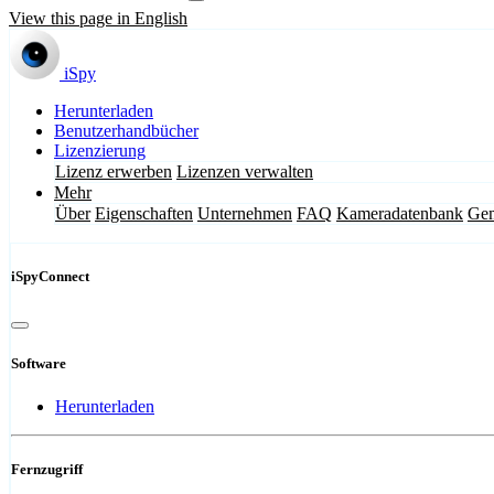
View this page in English
iSpy
Herunterladen
Benutzerhandbücher
Lizenzierung
Lizenz erwerben
Lizenzen verwalten
Mehr
Über
Eigenschaften
Unternehmen
FAQ
Kameradatenbank
Gem
iSpyConnect
Software
Herunterladen
Fernzugriff