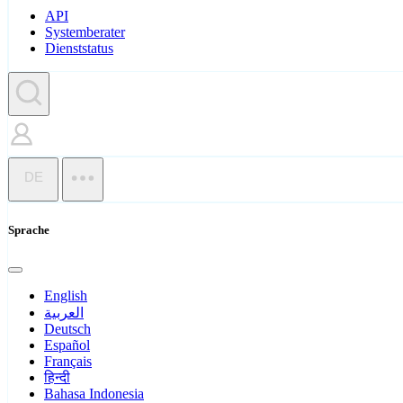
API
Systemberater
Dienststatus
DE
Sprache
English
العربية
Deutsch
Español
Français
हिन्दी
Bahasa Indonesia