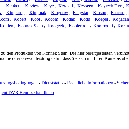
i
,
Keuken
,
Keview
,
Keye
,
Keypad
,
Keyseen
,
Keytech Dvr
,
K
v
,
Kingkong
,
Kingmak
,
Kingnow
,
Kingstar
,
Kinson
,
Kiocong
.com
,
Kobert
,
Kobi
,
Kocom
,
Kodak
,
Kodu
,
Koepel
,
Kogaca
Konlen
,
Konnek Stein
,
Koogeek
,
Koolertron
,
Koomooni
,
Koran
 zu den Produkten von Konnek Stein. Die hier bereitgestellten Verbi
arantie oder Gewährleistung dafür, dass Sie sich mit Ihren Kameras ü
utzungsbedingungen
-
Dienststatus
-
Rechtliche Informationen
-
Sicherh
gent DVR Benutzerhandbuch