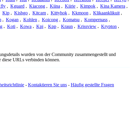
fly
,
Kguard
,
Kiacong
,
Kiina
,
Kiirie
,
Kimpok
,
Kina Kamera
,
,
Kip
,
Kishgo
,
Kitcam
,
Kittyhok
,
Kkmoon
,
Klikaanklikuit
,
m
,
Kogan
,
Kohlen
,
Koicong
,
Komatsu
,
Kompernass
,
g
,
Koti
,
Kowa
,
Kpi
,
Kpp
,
Kraun
,
Krissview
,
Krypton
,
ndungsdetails wurden von der Community zusammengestellt und
ber diese URLs verbinden können.
eitsrichtlinie
-
Kontaktieren Sie uns
-
Häufig gestellte Fragen