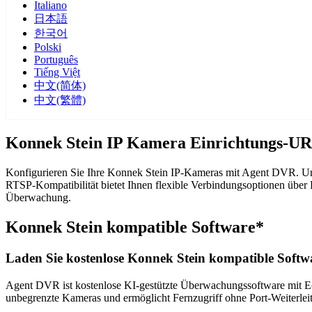
Italiano
日本語
한국어
Polski
Português
Tiếng Việt
中文(简体)
中文(繁體)
Konnek Stein IP Kamera Einrichtungs-UR
Konfigurieren Sie Ihre Konnek Stein IP-Kameras mit Agent DVR. Uns
RTSP-Kompatibilität bietet Ihnen flexible Verbindungsoptionen übe
Überwachung.
Konnek Stein kompatible Software*
Laden Sie kostenlose Konnek Stein kompatible Softwa
Agent DVR ist kostenlose KI-gestützte Überwachungssoftware mit Ech
unbegrenzte Kameras und ermöglicht Fernzugriff ohne Port-Weiterle