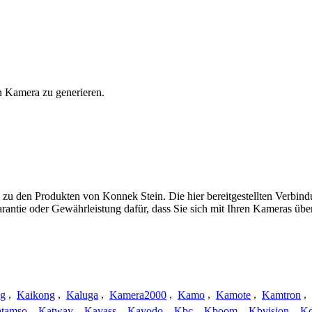
n Kamera zu generieren.
 zu den Produkten von Konnek Stein. Die hier bereitgestellten Verbi
arantie oder Gewährleistung dafür, dass Sie sich mit Ihren Kameras ü
ng
,
Kaikong
,
Kaluga
,
Kamera2000
,
Kamo
,
Kamote
,
Kamtron
,
tamso
,
Katway
,
Kavass
,
Kayodo
,
Kbc
,
Kboom
,
Kbvision
,
K