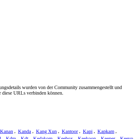
ndungsdetails wurden von der Community zusammengestellt und
ber diese URLs verbinden können.
Kanan
,
Kanda
,
Kang Xun
,
Kantoor
,
Kapi
,
Kapkam
,
d
,
Kdm
,
Kdt
,
Kedakom
,
Keebox
,
Keekoon
,
Keeper
,
Keeyo
,