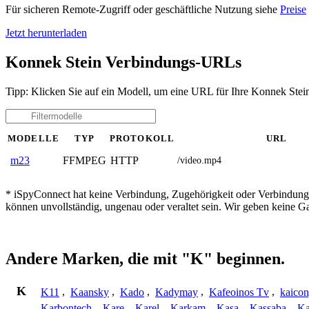
Für sicheren Remote-Zugriff oder geschäftliche Nutzung siehe
Preise
Jetzt herunterladen
Konnek Stein Verbindungs-URLs
Tipp: Klicken Sie auf ein Modell, um eine URL für Ihre Konnek Stei
MODELLE
TYP
PROTOKOLL
URL
FFMPEG
HTTP
m23
/video.mp4
* iSpyConnect hat keine Verbindung, Zugehörigkeit oder Verbindung
können unvollständig, ungenau oder veraltet sein. Wir geben keine G
Andere Marken, die mit "K" beginnen.
K
K11
,
Kaansky
,
Kado
,
Kadymay
,
Kafeoinos Tv
,
kaico
Karbontech
,
Kare
,
Karel
,
Karkam
,
Kasa
,
Kassaba
,
Ka