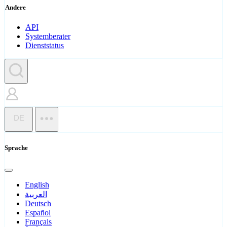
Andere
API
Systemberater
Dienststatus
DE
Sprache
English
العربية
Deutsch
Español
Français