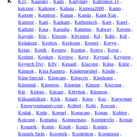
K
K11
,
Kaansky
,
Kado
,
Kadymay
,
Kafeoinos Tv
,
kaicong
,
Kaikong
,
Kaluga
,
Kamera2000
,
Kamo
,
Kamote
,
Kamtron
,
Kanan
,
Kanda
,
Kang Xun
,
Kantoor
,
Kapi
,
Kapkam
,
Karbontech
,
Kare
,
Karel
,
Karkam
,
Kasa
,
Kassaba
,
Katamso
,
Katway
,
Kavass
,
Kayodo
,
Kbc
,
Kboom
,
Kbvision
,
Kd
,
Kdm
,
Kdt
,
Kedakom
,
Keebox
,
Keekoon
,
Keeper
,
Keeyo
,
Keian
,
Kenik
,
Kenpro
,
Kenton
,
Kenvs
,
Kerui
,
Keshini
,
Keuken
,
Keview
,
Keye
,
Keypad
,
Keyseen
,
Keytech Dvr
,
Kfly
,
Kguard
,
Kiacong
,
Kiina
,
Kiirie
,
Kimpok
,
Kina Kamera
,
Kindermeubel
,
Kindle
,
King Special
,
Kingcam
,
Kingcctv
,
Kingkong
,
Kingmak
,
Kingnow
,
Kingstar
,
Kinson
,
Kiocong
,
Kip
,
Kishgo
,
Kitcam
,
Kittyhok
,
Kkmoon
,
Klikaanklikuit
,
Klok
,
Kmart
,
Kmw
,
Knc
,
Knewmart
,
Knowyournanny.com
,
Kobert
,
Kobi
,
Kocom
,
Kodak
,
Kodu
,
Koepel
,
Kogacam
,
Kogan
,
Kohlen
,
Koicong
,
Komatsu
,
Kompernass
,
Komplexfix
,
Konan
,
Konarrk
,
Konig
,
Konik
,
Konix
,
Konlen
,
Konnek Stein
,
Koogeek
,
Koolertron
,
Koomooni
,