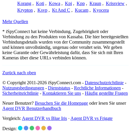
Korang
,
Koti
,
Kowa
,
Kpi
,
Kpp
,
Kraun
,
Krissview
,
Krypton
,
Ksvp
,
Kt And C
,
Kucam
,
Kyocera
Mehr Quellen
* iSpyConnect hat keine Verbindung, Zugehörigkeit oder
Verbindung zu den Produkten von Kassaba. Die hier bereitgestellten
Verbindungsdetails wurden von der Community zusammengestellt
und können unvollständig, ungenau oder veraltet sein. Wir geben
keine Garantie oder Gewährleistung dafür, dass Sie sich mit Ihren
Kameras über diese URLs verbinden können.
Zurück nach oben
© Copyright 2011-2026 iSpyConnect.com -
Datenschutzrichtlinie
-
Nutzungsbedingungen
-
Dienststatus
-
Rechtliche Informationen
-
Sicherheitsrichtlinie
-
Kontaktieren Sie uns
-
Häufig gestellte Fragen
Neuer Benutzer?
Besuchen Sie die Homepage
oder lesen Sie unser
Agent DVR Benutzerhandbuch
Vergleich:
Agent DVR vs Blue Iris
·
Agent DVR vs Frigate
Design: