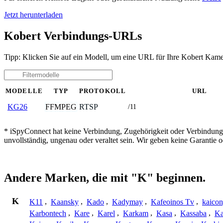
Jetzt herunterladen
Kobert Verbindungs-URLs
Tipp: Klicken Sie auf ein Modell, um eine URL für Ihre Kobert Kame
MODELLE
TYP
PROTOKOLL
URL
FFMPEG
RTSP
KG26
/11
* iSpyConnect hat keine Verbindung, Zugehörigkeit oder Verbindung
unvollständig, ungenau oder veraltet sein. Wir geben keine Garantie
Andere Marken, die mit "K" beginnen.
K
K11
,
Kaansky
,
Kado
,
Kadymay
,
Kafeoinos Tv
,
kaico
Karbontech
,
Kare
,
Karel
,
Karkam
,
Kasa
,
Kassaba
,
Ka