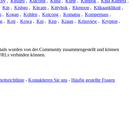
fly
,
Kguard
,
Kiacong
,
Kiina
,
Kiirie
,
Kimpok
,
Kina Kamera
,
,
Kip
,
Kishgo
,
Kitcam
,
Kittyhok
,
Kkmoon
,
Klikaanklikuit
,
m
,
Kogan
,
Kohlen
,
Koicong
,
Komatsu
,
Kompernass
,
g
,
Koti
,
Kowa
,
Kpi
,
Kpp
,
Kraun
,
Krissview
,
Krypton
,
details wurden von der Community zusammengestellt und können
e URLs verbinden können.
eitsrichtlinie
-
Kontaktieren Sie uns
-
Häufig gestellte Fragen