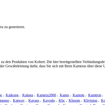
ra zu generieren.
 zu den Produkten von Kobert. Die hier bereitgestellten Verbindungs
 oder Gewährleistung dafür, dass Sie sich mit Ihren Kameras über dies
ng
,
Kaikong
,
Kaluga
,
Kamera2000
,
Kamo
,
Kamote
,
Kamtron
,
tamso
,
Katway
,
Kavass
,
Kayodo
,
Kbc
,
Kboom
,
Kbvision
,
K