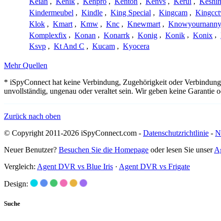
Keian
,
Kenik
,
Kenpro
,
Kenton
,
Kenvs
,
Kerui
,
Keshin
Kindermeubel
,
Kindle
,
King Special
,
Kingcam
,
Kingcct
Klok
,
Kmart
,
Kmw
,
Knc
,
Knewmart
,
Knowyournanny
Komplexfix
,
Konan
,
Konarrk
,
Konig
,
Konik
,
Konix
,
Ksvp
,
Kt And C
,
Kucam
,
Kyocera
Mehr Quellen
* iSpyConnect hat keine Verbindung, Zugehörigkeit oder Verbindung
unvollständig, ungenau oder veraltet sein. Wir geben keine Garantie
Zurück nach oben
© Copyright 2011-2026 iSpyConnect.com -
Datenschutzrichtlinie
-
N
Neuer Benutzer?
Besuchen Sie die Homepage
oder lesen Sie unser
A
Vergleich:
Agent DVR vs Blue Iris
·
Agent DVR vs Frigate
Design:
Suche