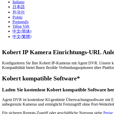
Italiano
日本語
한국어
Polski
Português
Tiếng Việt
中文(简体)
中文(繁體)
Kobert IP Kamera Einrichtungs-URL Anle
Konfigurieren Sie Ihre Kobert IP-Kameras mit Agent DVR. Unsere ko
Kompatibilität bietet Ihnen flexible Verbindungsoptionen über Pla
Kobert kompatible Software*
Laden Sie kostenlose Kobert kompatible Software her
Agent DVR ist kostenlose KI-gestützte Überwachungssoftware mit Ech
unbegrenzte Kameras und ermöglicht Fernzugriff ohne Port-Weiterle
Für sicheren Remote-Zugriff oder geschäftliche Nutzung siehe
Preise