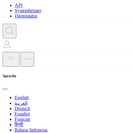
API
Systemberater
Dienststatus
DE
Sprache
English
العربية
Deutsch
Español
Français
हिन्दी
Bahasa Indonesia