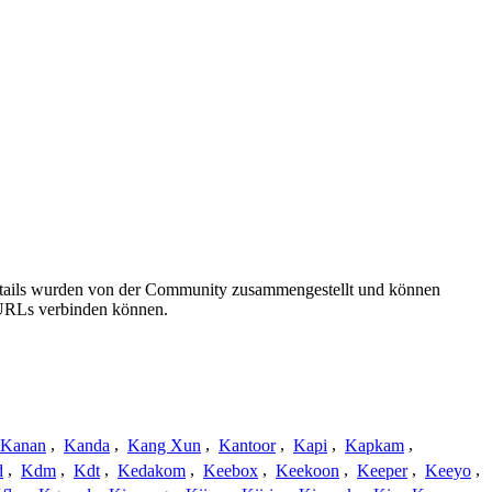
details wurden von der Community zusammengestellt und können
e URLs verbinden können.
Kanan
,
Kanda
,
Kang Xun
,
Kantoor
,
Kapi
,
Kapkam
,
d
,
Kdm
,
Kdt
,
Kedakom
,
Keebox
,
Keekoon
,
Keeper
,
Keeyo
,