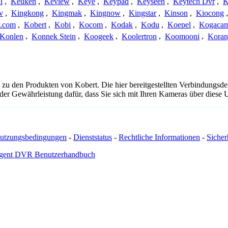
i
,
Keuken
,
Keview
,
Keye
,
Keypad
,
Keyseen
,
Keytech Dvr
,
K
v
,
Kingkong
,
Kingmak
,
Kingnow
,
Kingstar
,
Kinson
,
Kiocong
.com
,
Kobert
,
Kobi
,
Kocom
,
Kodak
,
Kodu
,
Koepel
,
Kogaca
Konlen
,
Konnek Stein
,
Koogeek
,
Koolertron
,
Koomooni
,
Koran
 zu den Produkten von Kobert. Die hier bereitgestellten Verbindungs
 oder Gewährleistung dafür, dass Sie sich mit Ihren Kameras über dies
utzungsbedingungen
-
Dienststatus
-
Rechtliche Informationen
-
Sicherh
gent DVR Benutzerhandbuch