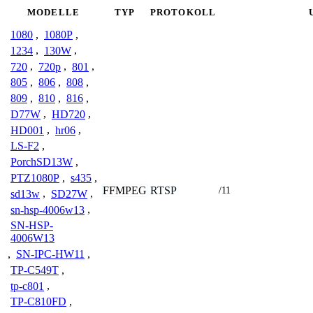
MODELLE
TYP
PROTOKOLL
1080
,
1080P
,
1234
,
130W
,
720
,
720p
,
801
,
805
,
806
,
808
,
809
,
810
,
816
,
D77W
,
HD720
,
HD001
,
hr06
,
LS-F2
,
PorchSD13W
,
PTZ1080P
,
s435
,
FFMPEG
RTSP
/11
sd13w
,
SD27W
,
sn-hsp-4006w13
,
SN-HSP-
4006W13
,
SN-IPC-HW11
,
TP-C549T
,
tp-c801
,
TP-C810FD
,