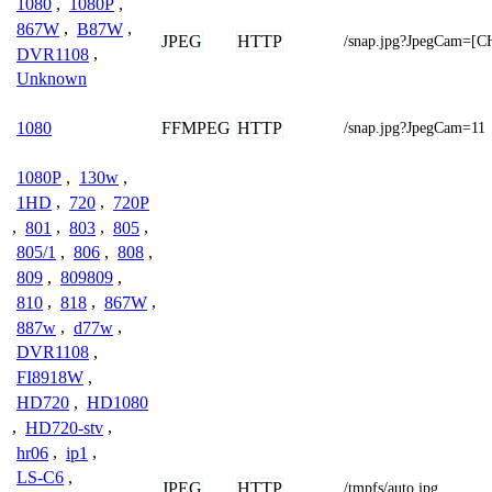
1080
,
1080P
,
867W
,
B87W
,
JPEG
HTTP
/snap.jpg?JpegCam=
DVR1108
,
Unknown
FFMPEG
HTTP
1080
/snap.jpg?JpegCam=11
1080P
,
130w
,
1HD
,
720
,
720P
,
801
,
803
,
805
,
805/1
,
806
,
808
,
809
,
809809
,
810
,
818
,
867W
,
887w
,
d77w
,
DVR1108
,
FI8918W
,
HD720
,
HD1080
,
HD720-stv
,
hr06
,
ip1
,
LS-C6
,
JPEG
HTTP
/tmpfs/auto.jpg