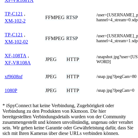
XF-VR108TA
TP-C121
,
/user=[USERNAME]_
FFMPEG
RTSP
hannel=4_stream=0.sdp
XM-102-2
TP-C121
,
/user=[USERNAME]_
FFMPEG
RTSP
hannel=4_stream=1.sdp
XM-102-02
XF-108TA
,
/snapshot.jpg?user
JPEG
HTTP
WORD]
XF-VR108A
JPEG
HTTP
xf9608nf
/snap.jpg?JpegCam=80
JPEG
HTTP
1080P
/snap.jpg?JpegCam=0
* iSpyConnect hat keine Verbindung, Zugehörigkeit oder
Verbindung zu den Produkten von Kkmoon. Die hier
bereitgestellten Verbindungsdetails wurden von der Community
zusammengestellt und können unvollständig, ungenau oder veraltet
sein. Wir geben keine Garantie oder Gewährleistung dafür, dass Sie
sich mit Ihren Kameras über diese URLs verbinden können.