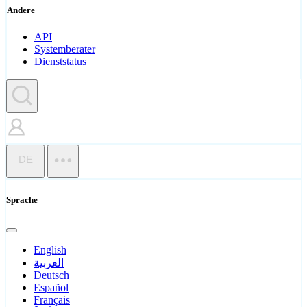
Andere
API
Systemberater
Dienststatus
DE
Sprache
English
العربية
Deutsch
Español
Français