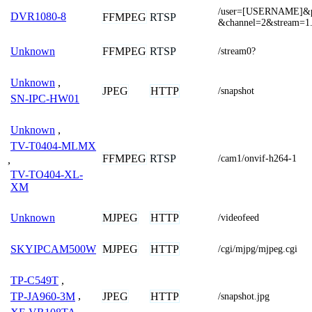
/user=[USERNAME]&
DVR1080-8
FFMPEG
RTSP
&channel=2&stream=1.
FFMPEG
RTSP
Unknown
/stream0?
Unknown
,
JPEG
HTTP
/snapshot
SN-IPC-HW01
Unknown
,
TV-T0404-MLMX
FFMPEG
RTSP
/cam1/onvif-h264-1
,
TV-TO404-XL-
XM
MJPEG
HTTP
Unknown
/videofeed
MJPEG
HTTP
SKYIPCAM500W
/cgi/mjpg/mjpeg.cgi
TP-C549T
,
JPEG
HTTP
TP-JA960-3M
,
/snapshot.jpg