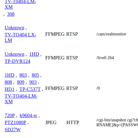
TV-T0404-LM-
XM
,
308
Unknown
,
FFMPEG
RTSP
/cam/realmonitor
TV-TO404 LX-
LM
Unknown
,
1HD
,
FFMPEG
RTSP
/live0.264
TP-DVR124
1HD
,
803
,
805
,
808
,
809
,
903
,
FFMPEG
RTSP
/0
HD1
,
TP-C537T
,
TV-TO404-LM-
XM
720P
,
k9604-w
,
/cgi-bin/snapshot.c
JPEG
HTTP
PTZ1080P
,
RNAME]&p=[PASSW
SD27W