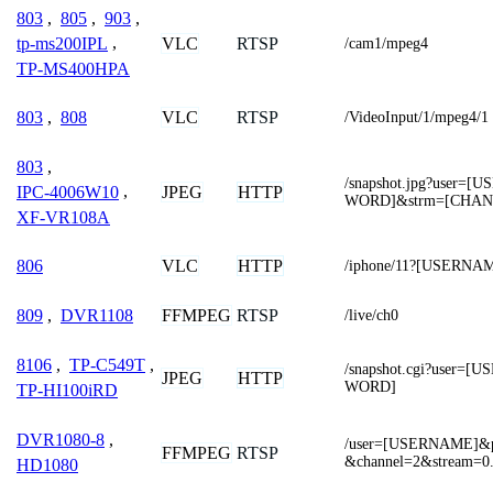
803
,
805
,
903
,
VLC
RTSP
tp-ms200IPL
,
/cam1/mpeg4
TP-MS400HPA
VLC
RTSP
803
,
808
/VideoInput/1/mpeg4/1
803
,
/snapshot.jpg?user
JPEG
HTTP
IPC-4006W10
,
WORD]&strm=[CHAN
XF-VR108A
VLC
HTTP
806
/iphone/11?[USERN
FFMPEG
RTSP
809
,
DVR1108
/live/ch0
8106
,
TP-C549T
,
/snapshot.cgi?user
JPEG
HTTP
WORD]
TP-HI100iRD
DVR1080-8
,
/user=[USERNAME]&
FFMPEG
RTSP
&channel=2&stream=0.
HD1080