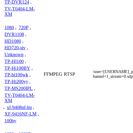
TP-DVR124
,
TV-T0404-LM-
XM
1080
,
720P
,
DVR1108
,
HD1080
,
HD720-stv
,
Unknown
,
TP-HI100
,
TP-Hi100BY
,
/user=[USERNAME]_
FFMPEG
RTSP
TP-hi100wk
,
hannel=1_stream=0.sdp
TP-Hi200yy
,
TP-MS200IPL
,
TV-T0404-LM-
XM
,
xf-9408nf-lm
,
XF-9416NF-LM
,
100by