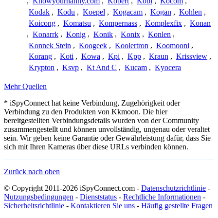
,
Knowyournanny.com
,
Kobert
,
Kobi
,
Kocom
,
Kodak
,
Kodu
,
Koepel
,
Kogacam
,
Kogan
,
Kohlen
,
Koicong
,
Komatsu
,
Kompernass
,
Komplexfix
,
Konan
,
Konarrk
,
Konig
,
Konik
,
Konix
,
Konlen
,
Konnek Stein
,
Koogeek
,
Koolertron
,
Koomooni
,
Korang
,
Koti
,
Kowa
,
Kpi
,
Kpp
,
Kraun
,
Krissview
,
Krypton
,
Ksvp
,
Kt And C
,
Kucam
,
Kyocera
Mehr Quellen
* iSpyConnect hat keine Verbindung, Zugehörigkeit oder
Verbindung zu den Produkten von Kkmoon. Die hier
bereitgestellten Verbindungsdetails wurden von der Community
zusammengestellt und können unvollständig, ungenau oder veraltet
sein. Wir geben keine Garantie oder Gewährleistung dafür, dass Sie
sich mit Ihren Kameras über diese URLs verbinden können.
Zurück nach oben
© Copyright 2011-2026 iSpyConnect.com -
Datenschutzrichtlinie
-
Nutzungsbedingungen
-
Dienststatus
-
Rechtliche Informationen
-
Sicherheitsrichtlinie
-
Kontaktieren Sie uns
-
Häufig gestellte Fragen