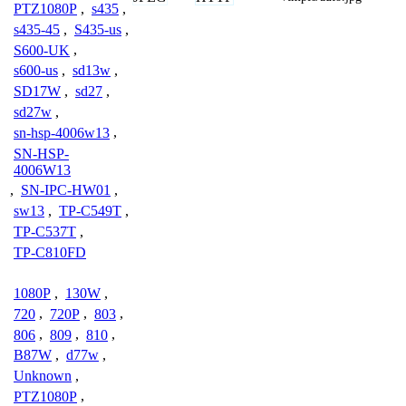
PTZ1080P
,
s435
,
s435-45
,
S435-us
,
S600-UK
,
s600-us
,
sd13w
,
SD17W
,
sd27
,
sd27w
,
sn-hsp-4006w13
,
SN-HSP-
4006W13
,
SN-IPC-HW01
,
sw13
,
TP-C549T
,
TP-C537T
,
TP-C810FD
1080P
,
130W
,
720
,
720P
,
803
,
806
,
809
,
810
,
B87W
,
d77w
,
Unknown
,
PTZ1080P
,