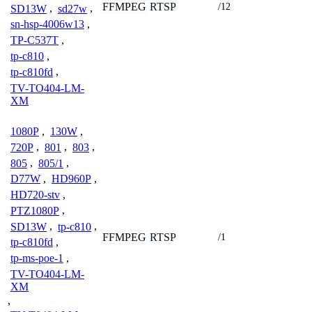
FFMPEG
RTSP
/12
SD13W
,
sd27w
,
sn-hsp-4006w13
,
TP-C537T
,
tp-c810
,
tp-c810fd
,
TV-TO404-LM-
XM
1080P
,
130W
,
720P
,
801
,
803
,
805
,
805/1
,
D77W
,
HD960P
,
HD720-stv
,
PTZ1080P
,
SD13W
,
tp-c810
,
FFMPEG
RTSP
/1
tp-c810fd
,
tp-ms-poe-1
,
TV-TO404-LM-
XM
,