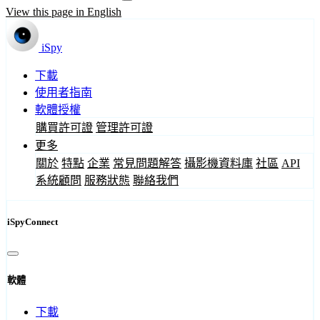
View this page in English
iSpy
下載
使用者指南
軟體授權
購買許可證
管理許可證
更多
關於
特點
企業
常見問題解答
攝影機資料庫
社區
API
系統顧問
服務狀態
聯絡我們
iSpyConnect
軟體
下載