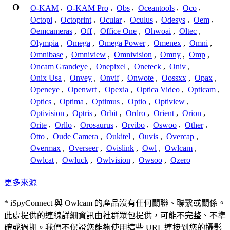
O
O-KAM
,
O-KAM Pro
,
Obs
,
Oceantools
,
Oco
,
Octopi
,
Octoprint
,
Ocular
,
Oculus
,
Odesys
,
Oem
,
Oemcameras
,
Off
,
Office One
,
Ohwoai
,
Oltec
,
Olympia
,
Omega
,
Omega Power
,
Omenex
,
Omni
,
Omnibase
,
Omniview
,
Omnivision
,
Omny
,
Omp
,
Oncam Grandeye
,
Onepixel
,
Oneteck
,
Oniv
,
Onix Usa
,
Onvey
,
Onvif
,
Onwote
,
Oossxx
,
Opax
,
Openeye
,
Openwrt
,
Opexia
,
Optica Video
,
Opticam
,
Optics
,
Optima
,
Optimus
,
Optio
,
Optiview
,
Optivision
,
Optris
,
Orbit
,
Ordro
,
Orient
,
Orion
,
Orite
,
Orllo
,
Orosaurus
,
Orvibo
,
Oswoo
,
Other
,
Otto
,
Oude Camera
,
Oukitel
,
Ouvis
,
Overcap
,
Overmax
,
Overseer
,
Ovislink
,
Owl
,
Owlcam
,
Owlcat
,
Owluck
,
Owlvision
,
Owsoo
,
Ozero
更多來源
* iSpyConnect 與 Owlcam 的產品沒有任何關聯、聯繫或關係。
此處提供的連線詳細資訊由社群眾包提供，可能不完整、不準
確或過期。我們不保證您能夠使用這些 URL 連接到您的攝影