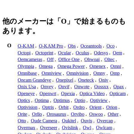
他のメーカーは「O」で始まるものも
あります。
O
O-KAM
,
O-KAM Pro
,
Obs
,
Oceantools
,
Oco
,
Octopi
,
Octoprint
,
Ocular
,
Oculus
,
Odesys
,
Oem
,
Oemcameras
,
Off
,
Office One
,
Ohwoai
,
Oltec
,
Olympia
,
Omega
,
Omega Power
,
Omenex
,
Omni
,
Omnibase
,
Omniview
,
Omnivision
,
Omny
,
Omp
,
Oncam Grandeye
,
Onepixel
,
Oneteck
,
Oniv
,
Onix Usa
,
Onvey
,
Onvif
,
Onwote
,
Oossxx
,
Opax
,
Openeye
,
Openwrt
,
Opexia
,
Optica Video
,
Opticam
,
Optics
,
Optima
,
Optimus
,
Optio
,
Optiview
,
Optivision
,
Optris
,
Orbit
,
Ordro
,
Orient
,
Orion
,
Orite
,
Orllo
,
Orosaurus
,
Orvibo
,
Oswoo
,
Other
,
Otto
,
Oude Camera
,
Oukitel
,
Ouvis
,
Overcap
,
Overmax
,
Overseer
,
Ovislink
,
Owl
,
Owlcam
,