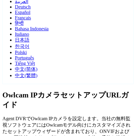
العربية
Deutsch
Español
Français
हिन्दी
Bahasa Indonesia
Italiano
日本語
한국어
Polski
Português
Tiếng Việt
中文(简体)
中文(繁體)
Owlcam IPカメラセットアップURLガ
イド
Agent DVRでOwlcam IPカメラを設定します。当社の無料監
視ソフトウェアにはOwlcamモデル向けにカスタマイズされ
たセットアップウィザードが含まれており、ONVIFおよび