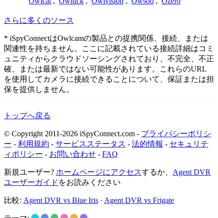
Owlcat
,
Owluck
,
Owlvision
,
Owsoo
,
Ozero
さらに多くのソース
* iSpyConnectはOwlcamの製品との提携関係、接続、または
関連性を持ちません。ここに記載されている接続詳細はコミ
ュニティからクラウドソーシングされており、不完全、不正
確、または最新ではない可能性があります。これらのURL
を使用してカメラに接続できることについて、保証または担
保を提供しません。
トップへ戻る
© Copyright 2011-2026 iSpyConnect.com -
プライバシーポリシ
ー
-
利用規約
-
サービスステータス
-
法的情報
-
セキュリテ
ィポリシー
-
お問い合わせ
-
FAQ
新規ユーザー?
ホームページにアクセス
するか、
Agent DVR
ユーザーガイド
をお読みください
比較:
Agent DVR vs Blue Iris
·
Agent DVR vs Frigate