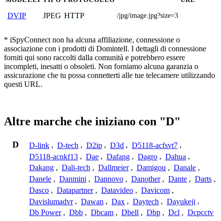
JPEG
HTTP
DVIP
/jpg/image.jpg?size=3
* iSpyConnect non ha alcuna affiliazione, connessione o
associazione con i prodotti di Domintell. I dettagli di connessione
forniti qui sono raccolti dalla comunità e potrebbero essere
incompleti, inesatti o obsoleti. Non forniamo alcuna garanzia o
assicurazione che tu possa connetterti alle tue telecamere utilizzando
questi URL.
Altre marche che iniziano con "D"
D
D-link
,
D-tech
,
D2ip
,
D3d
,
D5118-acfsvt7
,
D5118-acnkf13
,
Dae
,
Dafang
,
Dagro
,
Dahua
,
Dakang
,
Dali-tech
,
Dallmeier
,
Damigou
,
Danale
,
Danele
,
Danmini
,
Dannovo
,
Danother
,
Dante
,
Darts
,
Dasco
,
Datapartner
,
Datavideo
,
Davicom
,
Davislumadvr
,
Dawan
,
Dax
,
Daytech
,
Dayukeji
,
Db Power
,
Dbb
,
Dbcam
,
Dbell
,
Dbp
,
Dcl
,
Dcpcctv