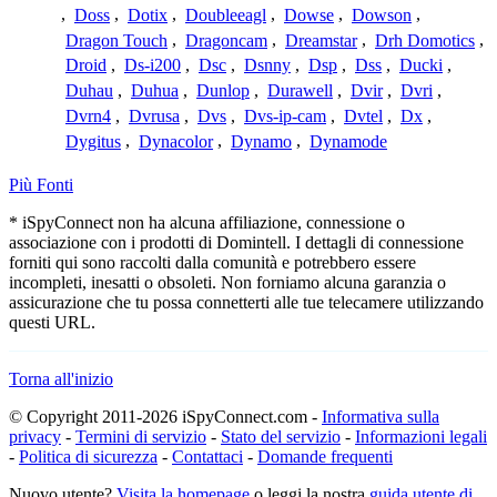
,
Doss
,
Dotix
,
Doubleeagl
,
Dowse
,
Dowson
,
Dragon Touch
,
Dragoncam
,
Dreamstar
,
Drh Domotics
,
Droid
,
Ds-i200
,
Dsc
,
Dsnny
,
Dsp
,
Dss
,
Ducki
,
Duhau
,
Duhua
,
Dunlop
,
Durawell
,
Dvir
,
Dvri
,
Dvrn4
,
Dvrusa
,
Dvs
,
Dvs-ip-cam
,
Dvtel
,
Dx
,
Dygitus
,
Dynacolor
,
Dynamo
,
Dynamode
Più Fonti
* iSpyConnect non ha alcuna affiliazione, connessione o
associazione con i prodotti di Domintell. I dettagli di connessione
forniti qui sono raccolti dalla comunità e potrebbero essere
incompleti, inesatti o obsoleti. Non forniamo alcuna garanzia o
assicurazione che tu possa connetterti alle tue telecamere utilizzando
questi URL.
Torna all'inizio
© Copyright 2011-2026 iSpyConnect.com -
Informativa sulla
privacy
-
Termini di servizio
-
Stato del servizio
-
Informazioni legali
-
Politica di sicurezza
-
Contattaci
-
Domande frequenti
Nuovo utente?
Visita la homepage
o leggi la nostra
guida utente di