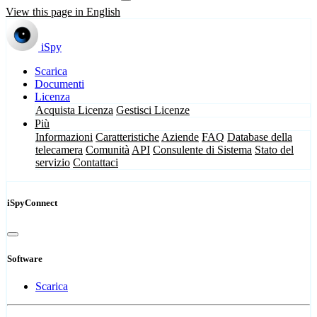
View this page in English
iSpy
Scarica
Documenti
Licenza
Acquista Licenza
Gestisci Licenze
Più
Informazioni
Caratteristiche
Aziende
FAQ
Database della
telecamera
Comunità
API
Consulente di Sistema
Stato del
servizio
Contattaci
iSpyConnect
Software
Scarica