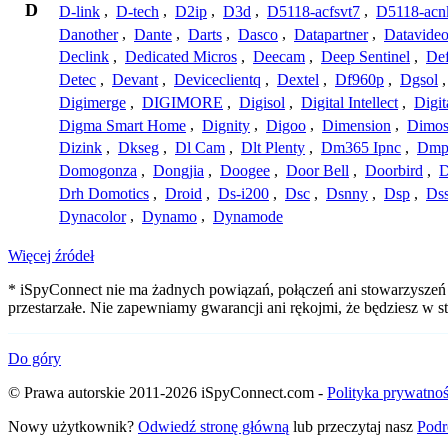
D
D-link
,
D-tech
,
D2ip
,
D3d
,
D5118-acfsvt7
,
D5118-acn
Danother
,
Dante
,
Darts
,
Dasco
,
Datapartner
,
Datavide
Declink
,
Dedicated Micros
,
Deecam
,
Deep Sentinel
,
De
Detec
,
Devant
,
Deviceclientq
,
Dextel
,
Df960p
,
Dgsol
Digimerge
,
DIGIMORE
,
Digisol
,
Digital Intellect
,
Digit
Digma Smart Home
,
Dignity
,
Digoo
,
Dimension
,
Dimo
Dizink
,
Dkseg
,
Dl Cam
,
Dlt Plenty
,
Dm365 Ipnc
,
Dm
Domogonza
,
Dongjia
,
Doogee
,
Door Bell
,
Doorbird
,
D
Drh Domotics
,
Droid
,
Ds-i200
,
Dsc
,
Dsnny
,
Dsp
,
Ds
Dynacolor
,
Dynamo
,
Dynamode
Więcej źródeł
* iSpyConnect nie ma żadnych powiązań, połączeń ani stowarzyszeń 
przestarzałe. Nie zapewniamy gwarancji ani rękojmi, że będziesz w
Do góry
© Prawa autorskie 2011-2026 iSpyConnect.com -
Polityka prywatnoś
Nowy użytkownik?
Odwiedź stronę główną
lub przeczytaj nasz
Podr