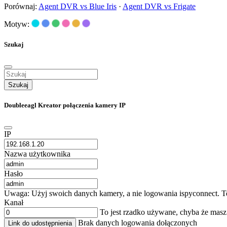
Porównaj:
Agent DVR vs Blue Iris
·
Agent DVR vs Frigate
Motyw:
Szukaj
Szukaj
Doubleeagl Kreator połączenia kamery IP
IP
Nazwa użytkownika
Hasło
Uwaga: Użyj swoich danych kamery, a nie logowania ispyconnect. Te
Kanał
To jest rzadko używane, chyba że mas
Brak danych logowania dołączonych
Link do udostępnienia