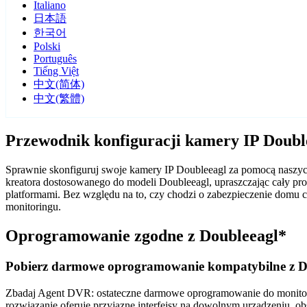
Italiano
日本語
한국어
Polski
Português
Tiếng Việt
中文(简体)
中文(繁體)
Przewodnik konfiguracji kamery IP Doub
Sprawnie skonfiguruj swoje kamery IP Doubleeagl za pomocą naszy
kreatora dostosowanego do modeli Doubleeagl, upraszczając cały p
platformami. Bez względu na to, czy chodzi o zabezpieczenie domu
monitoringu.
Oprogramowanie zgodne z Doubleeagl*
Pobierz darmowe oprogramowanie kompatybilne z D
Zbadaj Agent DVR: ostateczne darmowe oprogramowanie do monitorin
rozwiązanie oferuje przyjazne interfejsy na dowolnym urządzeniu, ob