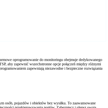
ne darmowe oprogramowanie do monitoringu obejmuje dedykowanego
RTSP, aby zapewnić wszechstronne opcje połączeń między różnymi
 oprogramowaniem zapewniają niezawodne i bezpieczne rozwiązania
tym osób, pojazdów i obiektów bez wysiłku. To zaawansowane
nieczności przekierowywania portów. Zabezpiecz i ulepsz swoją