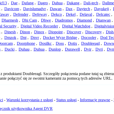
kf13
,
Dae
,
Dafang
,
Dagro
,
Dahua
,
Dakang
,
Dali-tech
,
Dallme
o
,
Davicom
,
Davislumadvr
,
Dawan
,
Dax
,
Daytech
,
Dayukeji
,
faway
,
Defender
,
Defeway
,
Dekco
,
Dekel
,
Delaval
,
Delcatec
,
,
Dharmesh
,
Dhi Cam
,
Dhwe
,
Diadromos
,
Diamond
,
Dianwan
,
al Security
,
Digital Video Recorder
,
Digital Watchdog
,
Digitalvisio
s
,
Dinesh
,
Dinon
,
Dinox
,
Diopoint
,
Discover
,
Discovery
,
Dish
p
,
Dmzok
,
Dnt
,
Dnvr
,
Docker Wyze Bridge
,
Docooler
,
Dod Te
oorcam
,
Doorphone
,
Dosilkc
,
Doss
,
Dotix
,
Doubleeagl
,
Dows
s
,
Ducki
,
Duhau
,
Duhua
,
Dunlop
,
Durawell
,
Dvir
,
Dvri
,
Dvr
z produktami Doubleeagl. Szczegóły połączenia podane tutaj są zbier
 stanie połączyć się ze swoimi kamerami za pomocą tych adresów URL.
ci
-
Warunki korzystania z usługi
-
Status usługi
-
Informacje prawne
-
ęcznik użytkownika Agent DVR