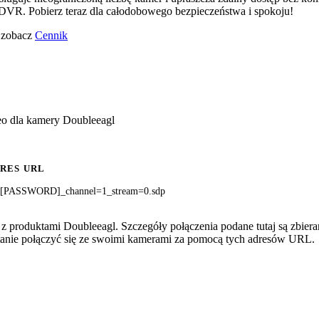
VR. Pobierz teraz dla całodobowego bezpieczeństwa i spokoju!
o zobacz
Cennik
eo dla kamery Doubleeagl
RES URL
[PASSWORD]_channel=1_stream=0.sdp
z produktami Doubleeagl. Szczegóły połączenia podane tutaj są zbier
 stanie połączyć się ze swoimi kamerami za pomocą tych adresów URL.