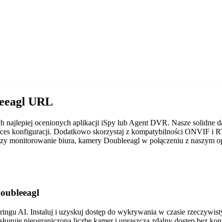
leeagl URL
ch najlepiej ocenionych aplikacji iSpy lub Agent DVR. Nasze solid
roces konfiguracji. Dodatkowo skorzystaj z kompatybilności ONVIF i 
 czy monitorowanie biura, kamery Doubleeagl w połączeniu z naszym
oubleeagl
gu AI. Instaluj i uzyskuj dostęp do wykrywania w czasie rzeczywis
sługuje nieograniczoną liczbę kamer i upraszcza zdalny dostęp bez ko