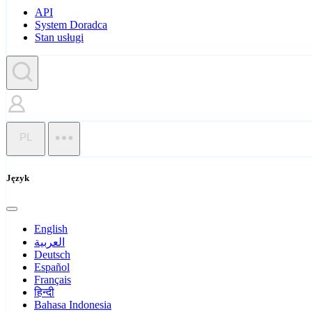
API
System Doradca
Stan usługi
PL
Język
English
العربية
Deutsch
Español
Français
हिन्दी
Bahasa Indonesia