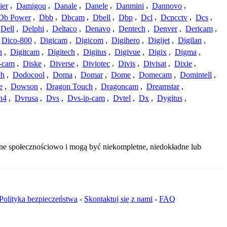
ier
,
Damigou
,
Danale
,
Danele
,
Danmini
,
Dannovo
,
Db Power
,
Dbb
,
Dbcam
,
Dbell
,
Dbp
,
Dcl
,
Dcpcctv
,
Dcs
,
Dell
,
Delphi
,
Deltaco
,
Denavo
,
Dentech
,
Denver
,
Dericam
,
Dico-800
,
Digicam
,
Digicom
,
Digihero
,
Digijet
,
Digilan
,
n
,
Digitcam
,
Digitech
,
Digitus
,
Digivue
,
Digix
,
Digma
,
-cam
,
Diske
,
Diverse
,
Diviotec
,
Divis
,
Divisat
,
Dixie
,
ch
,
Dodocool
,
Doma
,
Domar
,
Dome
,
Domecam
,
Domintell
,
e
,
Dowson
,
Dragon Touch
,
Dragoncam
,
Dreamstar
,
n4
,
Dvrusa
,
Dvs
,
Dvs-ip-cam
,
Dvtel
,
Dx
,
Dygitus
,
ane społecznościowo i mogą być niekompletne, niedokładne lub
Polityka bezpieczeństwa
-
Skontaktuj się z nami
-
FAQ