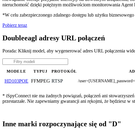
nieruchomość dzięki potężnym możliwościom monitorowania Agent D
*W celu zabezpieczonego zdalnego dostępu lub użytku biznesoweg
Pobierz teraz
Doubleeagl adresy URL połączeń
Porada: Kliknij model, aby wygenerować adres URL połączenia wid
MODELE
TYPUJ
PROTOKÓŁ
AD
FFMPEG
RTSP
HD103POE
/user=[USERNAME]_password=
* iSpyConnect nie ma żadnych powiązań, połączeń ani stowarzyszeń 
przestarzałe. Nie zapewniamy gwarancji ani rękojmi, że będziesz w
Inne marki rozpoczynające się od "D"