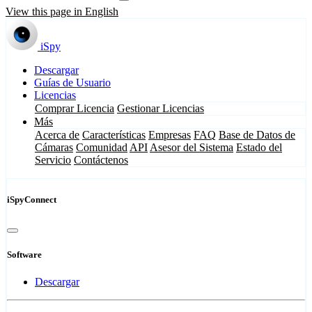
View this page in English
iSpy
Descargar
Guías de Usuario
Licencias
Comprar Licencia
Gestionar Licencias
Más
Acerca de
Características
Empresas
FAQ
Base de Datos de
Cámaras
Comunidad
API
Asesor del Sistema
Estado del
Servicio
Contáctenos
iSpyConnect
Software
Descargar