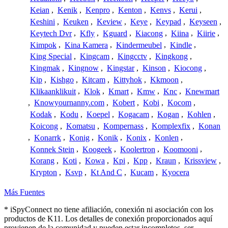
Keian
,
Kenik
,
Kenpro
,
Kenton
,
Kenvs
,
Kerui
,
Keshini
,
Keuken
,
Keview
,
Keye
,
Keypad
,
Keyseen
,
Keytech Dvr
,
Kfly
,
Kguard
,
Kiacong
,
Kiina
,
Kiirie
,
Kimpok
,
Kina Kamera
,
Kindermeubel
,
Kindle
,
King Special
,
Kingcam
,
Kingcctv
,
Kingkong
,
Kingmak
,
Kingnow
,
Kingstar
,
Kinson
,
Kiocong
,
Kip
,
Kishgo
,
Kitcam
,
Kittyhok
,
Kkmoon
,
Klikaanklikuit
,
Klok
,
Kmart
,
Kmw
,
Knc
,
Knewmart
,
Knowyournanny.com
,
Kobert
,
Kobi
,
Kocom
,
Kodak
,
Kodu
,
Koepel
,
Kogacam
,
Kogan
,
Kohlen
,
Koicong
,
Komatsu
,
Kompernass
,
Komplexfix
,
Konan
,
Konarrk
,
Konig
,
Konik
,
Konix
,
Konlen
,
Konnek Stein
,
Koogeek
,
Koolertron
,
Koomooni
,
Korang
,
Koti
,
Kowa
,
Kpi
,
Kpp
,
Kraun
,
Krissview
,
Krypton
,
Ksvp
,
Kt And C
,
Kucam
,
Kyocera
Más Fuentes
* iSpyConnect no tiene afiliación, conexión ni asociación con los
productos de K11. Los detalles de conexión proporcionados aquí
provienen de la comunidad y pueden estar incompletos, ser