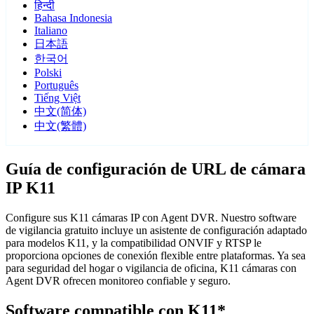
हिन्दी
Bahasa Indonesia
Italiano
日本語
한국어
Polski
Português
Tiếng Việt
中文(简体)
中文(繁體)
Guía de configuración de URL de cámara
IP K11
Configure sus K11 cámaras IP con Agent DVR. Nuestro software
de vigilancia gratuito incluye un asistente de configuración adaptado
para modelos K11, y la compatibilidad ONVIF y RTSP le
proporciona opciones de conexión flexible entre plataformas. Ya sea
para seguridad del hogar o vigilancia de oficina, K11 cámaras con
Agent DVR ofrecen monitoreo confiable y seguro.
Software compatible con K11*