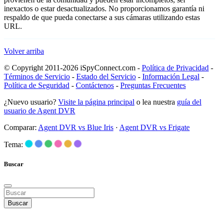
inexactos o estar desactualizados. No proporcionamos garantía ni
respaldo de que pueda conectarse a sus cámaras utilizando estas
URL.
Volver arriba
© Copyright 2011-2026 iSpyConnect.com -
Política de Privacidad
-
Términos de Servicio
-
Estado del Servicio
-
Información Legal
-
Política de Seguridad
-
Contáctenos
-
Preguntas Frecuentes
¿Nuevo usuario?
Visite la página principal
o lea nuestra
guía del
usuario de Agent DVR
Comparar:
Agent DVR vs Blue Iris
·
Agent DVR vs Frigate
Tema:
Buscar
Buscar