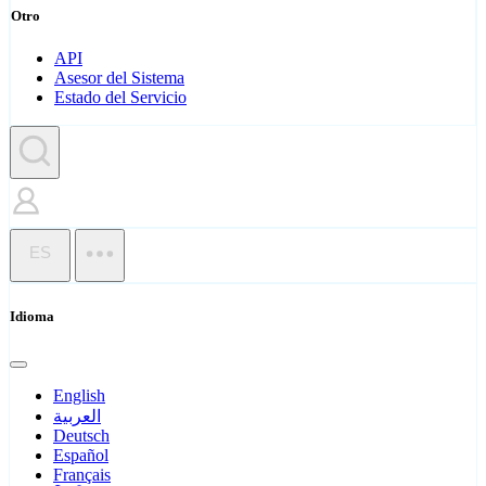
Otro
API
Asesor del Sistema
Estado del Servicio
ES
Idioma
English
العربية
Deutsch
Español
Français