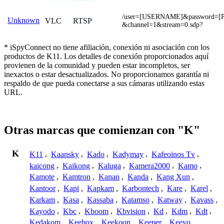
/user=[USERNAME]&password=
Unknown
VLC
RTSP
&channel=1&stream=0.sdp?
* iSpyConnect no tiene afiliación, conexión ni asociación con los
productos de K11. Los detalles de conexión proporcionados aquí
provienen de la comunidad y pueden estar incompletos, ser
inexactos o estar desactualizados. No proporcionamos garantía ni
respaldo de que pueda conectarse a sus cámaras utilizando estas
URL.
Otras marcas que comienzan con "K"
K
K11
,
Kaansky
,
Kado
,
Kadymay
,
Kafeoinos Tv
,
kaicong
,
Kaikong
,
Kaluga
,
Kamera2000
,
Kamo
,
Kamote
,
Kamtron
,
Kanan
,
Kanda
,
Kang Xun
,
Kantoor
,
Kapi
,
Kapkam
,
Karbontech
,
Kare
,
Karel
,
Karkam
,
Kasa
,
Kassaba
,
Katamso
,
Katway
,
Kavass
,
Kayodo
,
Kbc
,
Kboom
,
Kbvision
,
Kd
,
Kdm
,
Kdt
,
Kedakom
,
Keebox
,
Keekoon
,
Keeper
,
Keeyo
,