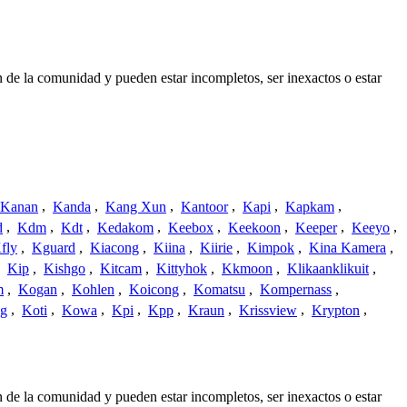
 de la comunidad y pueden estar incompletos, ser inexactos o estar
Kanan
,
Kanda
,
Kang Xun
,
Kantoor
,
Kapi
,
Kapkam
,
d
,
Kdm
,
Kdt
,
Kedakom
,
Keebox
,
Keekoon
,
Keeper
,
Keeyo
,
fly
,
Kguard
,
Kiacong
,
Kiina
,
Kiirie
,
Kimpok
,
Kina Kamera
,
,
Kip
,
Kishgo
,
Kitcam
,
Kittyhok
,
Kkmoon
,
Klikaanklikuit
,
m
,
Kogan
,
Kohlen
,
Koicong
,
Komatsu
,
Kompernass
,
g
,
Koti
,
Kowa
,
Kpi
,
Kpp
,
Kraun
,
Krissview
,
Krypton
,
 de la comunidad y pueden estar incompletos, ser inexactos o estar