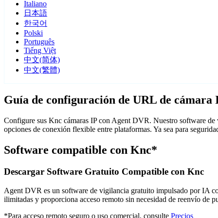
Italiano
日本語
한국어
Polski
Português
Tiếng Việt
中文(简体)
中文(繁體)
Guía de configuración de URL de cámara 
Configure sus Knc cámaras IP con Agent DVR. Nuestro software de vi
opciones de conexión flexible entre plataformas. Ya sea para segurid
Software compatible con Knc*
Descargar Software Gratuito Compatible con Knc
Agent DVR es un software de vigilancia gratuito impulsado por IA con 
ilimitadas y proporciona acceso remoto sin necesidad de reenvío de 
*Para acceso remoto seguro o uso comercial, consulte
Precios