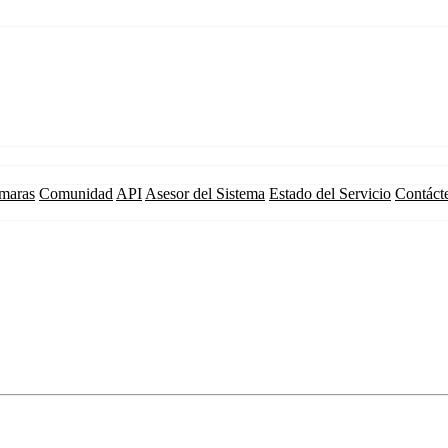
maras
Comunidad
API
Asesor del Sistema
Estado del Servicio
Contáct