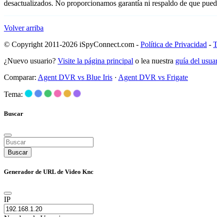
desactualizados. No proporcionamos garantía ni respaldo de que pued
Volver arriba
© Copyright 2011-2026 iSpyConnect.com -
Política de Privacidad
-
T
¿Nuevo usuario?
Visite la página principal
o lea nuestra
guía del usu
Comparar:
Agent DVR vs Blue Iris
·
Agent DVR vs Frigate
Tema:
Buscar
Buscar
Generador de URL de Video Knc
IP