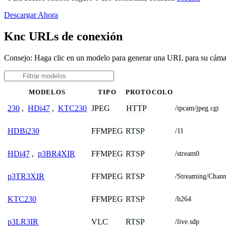
Descargar Ahora
Knc URLs de conexión
Consejo: Haga clic en un modelo para generar una URL para su cám
MODELOS
TIPO
PROTOCOLO
JPEG
HTTP
230
,
HDi47
,
KTC230
/ipcam/jpeg.cgi
FFMPEG
RTSP
HDBi230
/11
FFMPEG
RTSP
HDi47
,
p3BR4XIR
/stream0
FFMPEG
RTSP
p3TR3XIR
/Streaming/Chann
FFMPEG
RTSP
KTC230
/h264
VLC
RTSP
p3LR3IR
/live.sdp