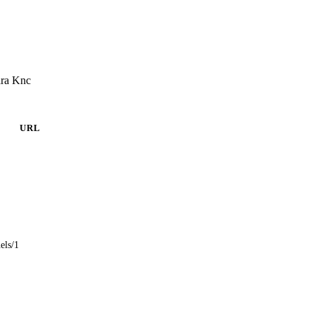
ara Knc
URL
els/1