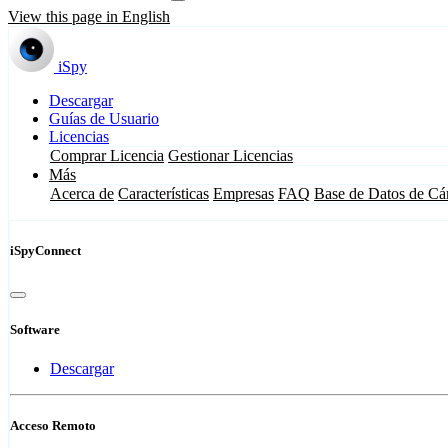
View this page in English
iSpy
Descargar
Guías de Usuario
Licencias
Comprar Licencia
Gestionar Licencias
Más
Acerca de
Características
Empresas
FAQ
Base de Datos de Cá
iSpyConnect
Software
Descargar
Acceso Remoto