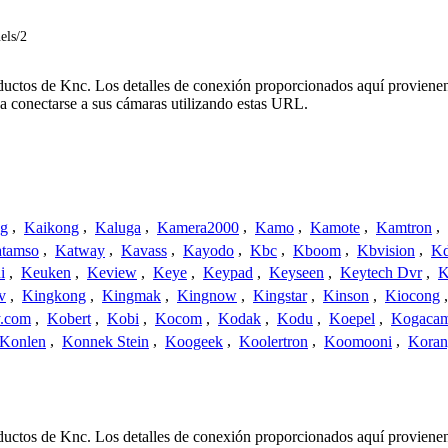
els/2
oductos de Knc. Los detalles de conexión proporcionados aquí provienen
a conectarse a sus cámaras utilizando estas URL.
ng
,
Kaikong
,
Kaluga
,
Kamera2000
,
Kamo
,
Kamote
,
Kamtron
,
tamso
,
Katway
,
Kavass
,
Kayodo
,
Kbc
,
Kboom
,
Kbvision
,
K
i
,
Keuken
,
Keview
,
Keye
,
Keypad
,
Keyseen
,
Keytech Dvr
,
K
v
,
Kingkong
,
Kingmak
,
Kingnow
,
Kingstar
,
Kinson
,
Kiocong
.com
,
Kobert
,
Kobi
,
Kocom
,
Kodak
,
Kodu
,
Koepel
,
Kogaca
Konlen
,
Konnek Stein
,
Koogeek
,
Koolertron
,
Koomooni
,
Koran
oductos de Knc. Los detalles de conexión proporcionados aquí provienen