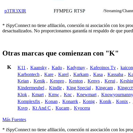
FFMPEG
RTSP
p3TR3XIR
/Streaming/Chann
* iSpyConnect no tiene afiliación, conexión ni asociación con los pr
desactualizados. No proporcionamos garantía ni respaldo de que pued
Otras marcas que comienzan con "K"
K
K11
,
Kaansky
,
Kado
,
Kadymay
,
Kafeoinos Tv
,
kaico
Karbontech
,
Kare
,
Karel
,
Karkam
,
Kasa
,
Kassaba
,
Ka
Keian
,
Kenik
,
Kenpro
,
Kenton
,
Kenvs
,
Kerui
,
Keshin
Kindermeubel
,
Kindle
,
King Special
,
Kingcam
,
Kingcct
Klok
,
Kmart
,
Kmw
,
Knc
,
Knewmart
,
Knowyournanny
Komplexfix
,
Konan
,
Konarrk
,
Konig
,
Konik
,
Konix
,
Ksvp
,
Kt And C
,
Kucam
,
Kyocera
Más Fuentes
* iSpyConnect no tiene afiliación, conexión ni asociación con los pr