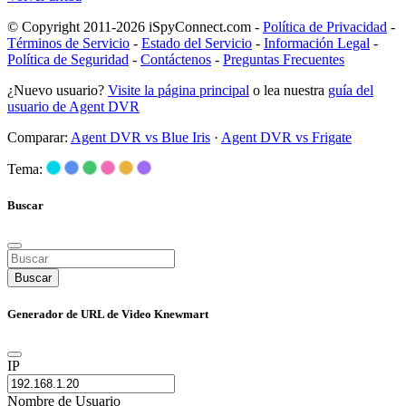
© Copyright 2011-2026 iSpyConnect.com -
Política de Privacidad
-
Términos de Servicio
-
Estado del Servicio
-
Información Legal
-
Política de Seguridad
-
Contáctenos
-
Preguntas Frecuentes
¿Nuevo usuario?
Visite la página principal
o lea nuestra
guía del
usuario de Agent DVR
Comparar:
Agent DVR vs Blue Iris
·
Agent DVR vs Frigate
Tema:
Buscar
Buscar
Generador de URL de Video Knewmart
IP
Nombre de Usuario