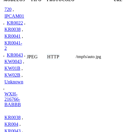
720
,
IPCAM01
,
KR0022
,
KR0038
,
KR0041
,
KR0041-
2
,
KR0043
,
JPEG
HTTP
/tmpfs/auto.jpg
KW0043
,
KW01B
,
KW02B
,
Unknown
,
WXH-
216766-
BABBB
KR0038
,
KR004
,
KR0043
,