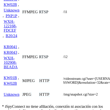
KW02B
,
Unknown
FFMPEG
RTSP
/11
,
PNP1P
,
WXH-
122168-
FDCEF
,
B20/24
KR0041
,
KR0043
,
FFMPEG
RTSP
/12
WXH-
102908-
BEADA
KW01B
,
/videostream.cgi?user=[USER
MJPEG
HTTP
SSWORD]&resolution=32&rate
KW02B
JPEG
HTTP
Unknown
/img/snapshot.cgi?size=2
* iSpyConnect no tiene afiliación, conexión ni asociación con los