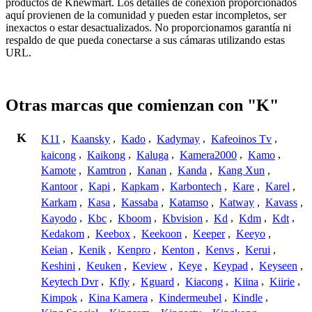
productos de Knewmart. Los detalles de conexión proporcionados
aquí provienen de la comunidad y pueden estar incompletos, ser
inexactos o estar desactualizados. No proporcionamos garantía ni
respaldo de que pueda conectarse a sus cámaras utilizando estas
URL.
Otras marcas que comienzan con "K"
K
K11
,
Kaansky
,
Kado
,
Kadymay
,
Kafeoinos Tv
,
kaicong
,
Kaikong
,
Kaluga
,
Kamera2000
,
Kamo
,
Kamote
,
Kamtron
,
Kanan
,
Kanda
,
Kang Xun
,
Kantoor
,
Kapi
,
Kapkam
,
Karbontech
,
Kare
,
Karel
,
Karkam
,
Kasa
,
Kassaba
,
Katamso
,
Katway
,
Kavass
,
Kayodo
,
Kbc
,
Kboom
,
Kbvision
,
Kd
,
Kdm
,
Kdt
,
Kedakom
,
Keebox
,
Keekoon
,
Keeper
,
Keeyo
,
Keian
,
Kenik
,
Kenpro
,
Kenton
,
Kenvs
,
Kerui
,
Keshini
,
Keuken
,
Keview
,
Keye
,
Keypad
,
Keyseen
,
Keytech Dvr
,
Kfly
,
Kguard
,
Kiacong
,
Kiina
,
Kiirie
,
Kimpok
,
Kina Kamera
,
Kindermeubel
,
Kindle
,