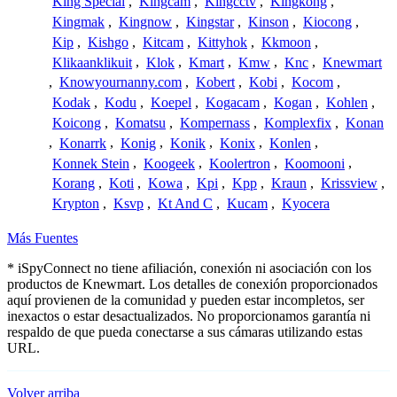
King Special
,
Kingcam
,
Kingcctv
,
Kingkong
,
Kingmak
,
Kingnow
,
Kingstar
,
Kinson
,
Kiocong
,
Kip
,
Kishgo
,
Kitcam
,
Kittyhok
,
Kkmoon
,
Klikaanklikuit
,
Klok
,
Kmart
,
Kmw
,
Knc
,
Knewmart
,
Knowyournanny.com
,
Kobert
,
Kobi
,
Kocom
,
Kodak
,
Kodu
,
Koepel
,
Kogacam
,
Kogan
,
Kohlen
,
Koicong
,
Komatsu
,
Kompernass
,
Komplexfix
,
Konan
,
Konarrk
,
Konig
,
Konik
,
Konix
,
Konlen
,
Konnek Stein
,
Koogeek
,
Koolertron
,
Koomooni
,
Korang
,
Koti
,
Kowa
,
Kpi
,
Kpp
,
Kraun
,
Krissview
,
Krypton
,
Ksvp
,
Kt And C
,
Kucam
,
Kyocera
Más Fuentes
* iSpyConnect no tiene afiliación, conexión ni asociación con los
productos de Knewmart. Los detalles de conexión proporcionados
aquí provienen de la comunidad y pueden estar incompletos, ser
inexactos o estar desactualizados. No proporcionamos garantía ni
respaldo de que pueda conectarse a sus cámaras utilizando estas
URL.
Volver arriba