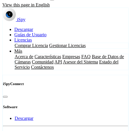
View this page in English
iSpy
Descargar
Guías de Usuario
Licencias
Comprar Licencia
Gestionar Licencias
Más
Acerca de
Características
Empresas
FAQ
Base de Datos de
Cámaras
Comunidad
API
Asesor del Sistema
Estado del
Servicio
Contáctenos
iSpyConnect
Software
Descargar