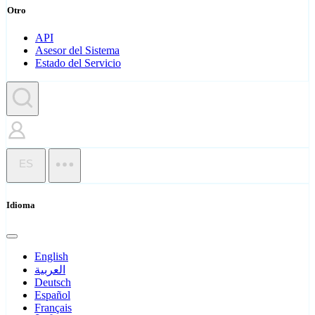
Otro
API
Asesor del Sistema
Estado del Servicio
ES
Idioma
English
العربية
Deutsch
Español
Français