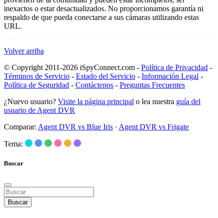
inexactos o estar desactualizados. No proporcionamos garantía ni
respaldo de que pueda conectarse a sus cámaras utilizando estas
URL.
Volver arriba
© Copyright 2011-2026 iSpyConnect.com -
Política de Privacidad
-
Términos de Servicio
-
Estado del Servicio
-
Información Legal
-
Política de Seguridad
-
Contáctenos
-
Preguntas Frecuentes
¿Nuevo usuario?
Visite la página principal
o lea nuestra
guía del
usuario de Agent DVR
Comparar:
Agent DVR vs Blue Iris
·
Agent DVR vs Frigate
Tema:
Buscar
Buscar