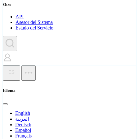
Otro
API
Asesor del Sistema
Estado del Servicio
ES
Idioma
English
العربية
Deutsch
Español
Français