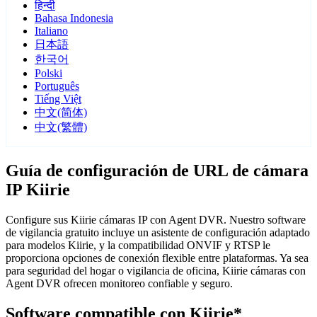
हिन्दी
Bahasa Indonesia
Italiano
日本語
한국어
Polski
Português
Tiếng Việt
中文(简体)
中文(繁體)
Guía de configuración de URL de cámara
IP Kiirie
Configure sus Kiirie cámaras IP con Agent DVR. Nuestro software
de vigilancia gratuito incluye un asistente de configuración adaptado
para modelos Kiirie, y la compatibilidad ONVIF y RTSP le
proporciona opciones de conexión flexible entre plataformas. Ya sea
para seguridad del hogar o vigilancia de oficina, Kiirie cámaras con
Agent DVR ofrecen monitoreo confiable y seguro.
Software compatible con Kiirie*