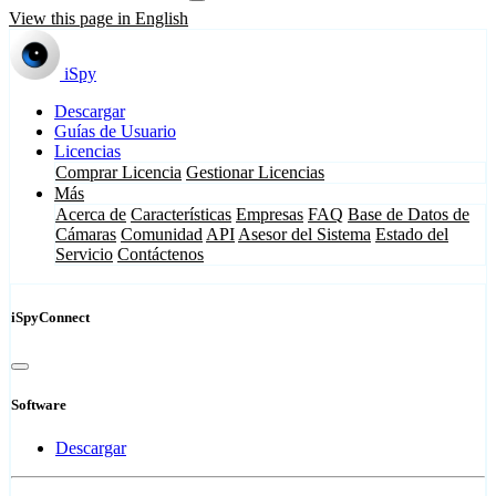
View this page in English
iSpy
Descargar
Guías de Usuario
Licencias
Comprar Licencia
Gestionar Licencias
Más
Acerca de
Características
Empresas
FAQ
Base de Datos de
Cámaras
Comunidad
API
Asesor del Sistema
Estado del
Servicio
Contáctenos
iSpyConnect
Software
Descargar