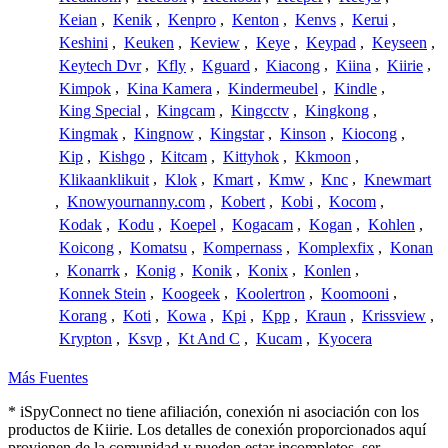
Keian
,
Kenik
,
Kenpro
,
Kenton
,
Kenvs
,
Kerui
,
Keshini
,
Keuken
,
Keview
,
Keye
,
Keypad
,
Keyseen
,
Keytech Dvr
,
Kfly
,
Kguard
,
Kiacong
,
Kiina
,
Kiirie
,
Kimpok
,
Kina Kamera
,
Kindermeubel
,
Kindle
,
King Special
,
Kingcam
,
Kingcctv
,
Kingkong
,
Kingmak
,
Kingnow
,
Kingstar
,
Kinson
,
Kiocong
,
Kip
,
Kishgo
,
Kitcam
,
Kittyhok
,
Kkmoon
,
Klikaanklikuit
,
Klok
,
Kmart
,
Kmw
,
Knc
,
Knewmart
,
Knowyournanny.com
,
Kobert
,
Kobi
,
Kocom
,
Kodak
,
Kodu
,
Koepel
,
Kogacam
,
Kogan
,
Kohlen
,
Koicong
,
Komatsu
,
Kompernass
,
Komplexfix
,
Konan
,
Konarrk
,
Konig
,
Konik
,
Konix
,
Konlen
,
Konnek Stein
,
Koogeek
,
Koolertron
,
Koomooni
,
Korang
,
Koti
,
Kowa
,
Kpi
,
Kpp
,
Kraun
,
Krissview
,
Krypton
,
Ksvp
,
Kt And C
,
Kucam
,
Kyocera
Más Fuentes
* iSpyConnect no tiene afiliación, conexión ni asociación con los
productos de Kiirie. Los detalles de conexión proporcionados aquí
provienen de la comunidad y pueden estar incompletos, ser