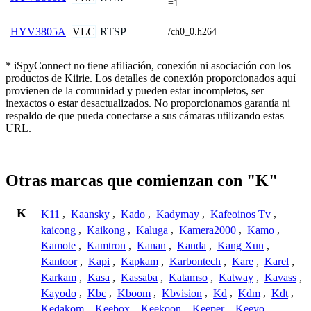
=1
VLC
RTSP
HYV3805A
/ch0_0.h264
* iSpyConnect no tiene afiliación, conexión ni asociación con los
productos de Kiirie. Los detalles de conexión proporcionados aquí
provienen de la comunidad y pueden estar incompletos, ser
inexactos o estar desactualizados. No proporcionamos garantía ni
respaldo de que pueda conectarse a sus cámaras utilizando estas
URL.
Otras marcas que comienzan con "K"
K
K11
,
Kaansky
,
Kado
,
Kadymay
,
Kafeoinos Tv
,
kaicong
,
Kaikong
,
Kaluga
,
Kamera2000
,
Kamo
,
Kamote
,
Kamtron
,
Kanan
,
Kanda
,
Kang Xun
,
Kantoor
,
Kapi
,
Kapkam
,
Karbontech
,
Kare
,
Karel
,
Karkam
,
Kasa
,
Kassaba
,
Katamso
,
Katway
,
Kavass
,
Kayodo
,
Kbc
,
Kboom
,
Kbvision
,
Kd
,
Kdm
,
Kdt
,
Kedakom
,
Keebox
,
Keekoon
,
Keeper
,
Keeyo
,