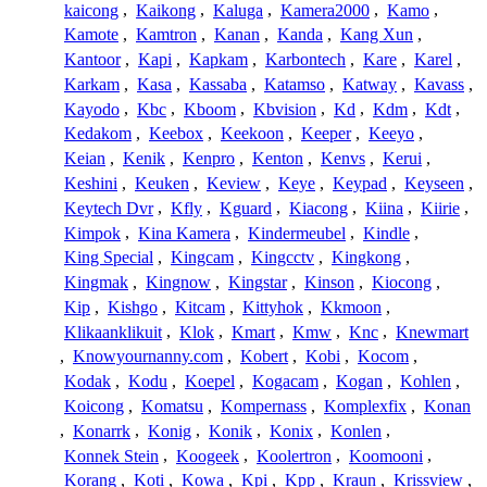
kaicong
,
Kaikong
,
Kaluga
,
Kamera2000
,
Kamo
,
Kamote
,
Kamtron
,
Kanan
,
Kanda
,
Kang Xun
,
Kantoor
,
Kapi
,
Kapkam
,
Karbontech
,
Kare
,
Karel
,
Karkam
,
Kasa
,
Kassaba
,
Katamso
,
Katway
,
Kavass
,
Kayodo
,
Kbc
,
Kboom
,
Kbvision
,
Kd
,
Kdm
,
Kdt
,
Kedakom
,
Keebox
,
Keekoon
,
Keeper
,
Keeyo
,
Keian
,
Kenik
,
Kenpro
,
Kenton
,
Kenvs
,
Kerui
,
Keshini
,
Keuken
,
Keview
,
Keye
,
Keypad
,
Keyseen
,
Keytech Dvr
,
Kfly
,
Kguard
,
Kiacong
,
Kiina
,
Kiirie
,
Kimpok
,
Kina Kamera
,
Kindermeubel
,
Kindle
,
King Special
,
Kingcam
,
Kingcctv
,
Kingkong
,
Kingmak
,
Kingnow
,
Kingstar
,
Kinson
,
Kiocong
,
Kip
,
Kishgo
,
Kitcam
,
Kittyhok
,
Kkmoon
,
Klikaanklikuit
,
Klok
,
Kmart
,
Kmw
,
Knc
,
Knewmart
,
Knowyournanny.com
,
Kobert
,
Kobi
,
Kocom
,
Kodak
,
Kodu
,
Koepel
,
Kogacam
,
Kogan
,
Kohlen
,
Koicong
,
Komatsu
,
Kompernass
,
Komplexfix
,
Konan
,
Konarrk
,
Konig
,
Konik
,
Konix
,
Konlen
,
Konnek Stein
,
Koogeek
,
Koolertron
,
Koomooni
,
Korang
,
Koti
,
Kowa
,
Kpi
,
Kpp
,
Kraun
,
Krissview
,