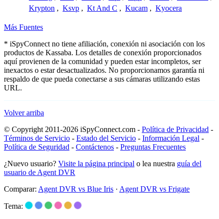
Krypton
,
Ksvp
,
Kt And C
,
Kucam
,
Kyocera
Más Fuentes
* iSpyConnect no tiene afiliación, conexión ni asociación con los
productos de Kassaba. Los detalles de conexión proporcionados
aquí provienen de la comunidad y pueden estar incompletos, ser
inexactos o estar desactualizados. No proporcionamos garantía ni
respaldo de que pueda conectarse a sus cámaras utilizando estas
URL.
Volver arriba
© Copyright 2011-2026 iSpyConnect.com -
Política de Privacidad
-
Términos de Servicio
-
Estado del Servicio
-
Información Legal
-
Política de Seguridad
-
Contáctenos
-
Preguntas Frecuentes
¿Nuevo usuario?
Visite la página principal
o lea nuestra
guía del
usuario de Agent DVR
Comparar:
Agent DVR vs Blue Iris
·
Agent DVR vs Frigate
Tema: