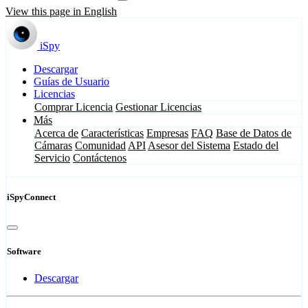
View this page in English
iSpy
Descargar
Guías de Usuario
Licencias
Comprar Licencia
Gestionar Licencias
Más
Acerca de
Características
Empresas
FAQ
Base de Datos de
Cámaras
Comunidad
API
Asesor del Sistema
Estado del
Servicio
Contáctenos
iSpyConnect
Software
Descargar