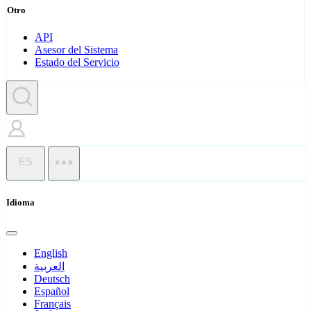
Otro
API
Asesor del Sistema
Estado del Servicio
ES
Idioma
English
العربية
Deutsch
Español
Français