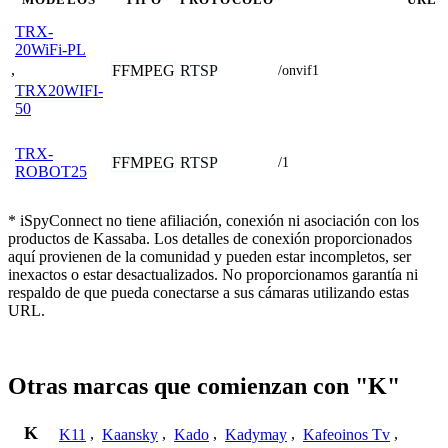
TRX-
20WiFi-PL
,
FFMPEG
RTSP
/onvif1
TRX20WIFI-
50
TRX-
FFMPEG
RTSP
/1
ROBOT25
* iSpyConnect no tiene afiliación, conexión ni asociación con los
productos de Kassaba. Los detalles de conexión proporcionados
aquí provienen de la comunidad y pueden estar incompletos, ser
inexactos o estar desactualizados. No proporcionamos garantía ni
respaldo de que pueda conectarse a sus cámaras utilizando estas
URL.
Otras marcas que comienzan con "K"
K
K11
,
Kaansky
,
Kado
,
Kadymay
,
Kafeoinos Tv
,