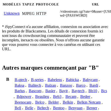
MODÈLES
TAPEZ
PROTOCOLE
URL
/videostream.cgi?rate=0&user=
Unknown
MJPEG
HTTP
wd=[PASSWORD]
* iSpyConnect n'a aucune affiliation, connexion ou association avec
les produits de Blackcamera. Les détails de connexion fournis ici
sont issus du crowdsourcing communautaire et peuvent être
incomplets, inexacts ou obsolètes. Nous n'offrons aucune garantie
que vous pourrez vous connecter à vos caméras en utilisant ces
URL.
Autres marques commençant par "B"
B
B-qtech
,
B-series
,
Babelens
,
Babicka
,
Babycam
,
Baksa
,
Balitech
,
Balzan
,
Banzoo
,
Barco
,
Bardi
,
Barlus
,
Bascom
,
Basler
,
Bayit
,
Baytech
,
Bb10
,
Bcs
,
Bdpower
,
Beaulieu
,
Beb3
,
Becam
,
Bedee
,
Beenocam
,
Belco
,
Belder
,
Belkin
,
Belkin Netcam
,
Bell
,
Belle
,
Beltech
,
Bentoo
,
Benyuan
,
Berger
,