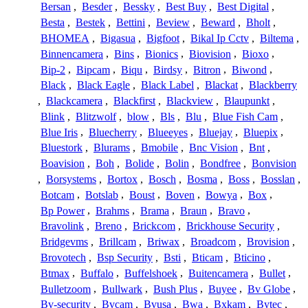
Bersan
,
Besder
,
Bessky
,
Best Buy
,
Best Digital
,
Besta
,
Bestek
,
Bettini
,
Beview
,
Beward
,
Bholt
,
BHOMEA
,
Bigasua
,
Bigfoot
,
Bikal Ip Cctv
,
Biltema
,
Binnencamera
,
Bins
,
Bionics
,
Biovision
,
Bioxo
,
Bip-2
,
Bipcam
,
Biqu
,
Birdsy
,
Bitron
,
Biwond
,
Black
,
Black Eagle
,
Black Label
,
Blackat
,
Blackberry
,
Blackcamera
,
Blackfirst
,
Blackview
,
Blaupunkt
,
Blink
,
Blitzwolf
,
blow
,
Bls
,
Blu
,
Blue Fish Cam
,
Blue Iris
,
Bluecherry
,
Blueeyes
,
Bluejay
,
Bluepix
,
Bluestork
,
Blurams
,
Bmobile
,
Bnc Vision
,
Bnt
,
Boavision
,
Boh
,
Bolide
,
Bolin
,
Bondfree
,
Bonvision
,
Borsystems
,
Bortox
,
Bosch
,
Bosma
,
Boss
,
Bosslan
,
Botcam
,
Botslab
,
Boust
,
Boven
,
Bowya
,
Box
,
Bp Power
,
Brahms
,
Brama
,
Braun
,
Bravo
,
Bravolink
,
Breno
,
Brickcom
,
Brickhouse Security
,
Bridgevms
,
Brillcam
,
Briwax
,
Broadcom
,
Brovision
,
Brovotech
,
Bsp Security
,
Bsti
,
Bticam
,
Bticino
,
Btmax
,
Buffalo
,
Buffelshoek
,
Buitencamera
,
Bullet
,
Bulletzoom
,
Bullwark
,
Bush Plus
,
Buyee
,
Bv Globe
,
Bv-security
,
Bvcam
,
Bvusa
,
Bwa
,
Bxkam
,
Bytec
,