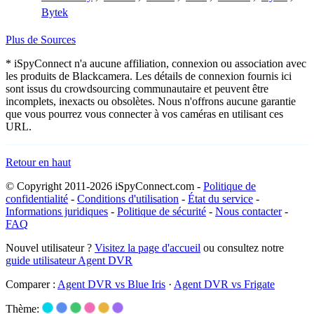
Bytek
Plus de Sources
* iSpyConnect n'a aucune affiliation, connexion ou association avec
les produits de Blackcamera. Les détails de connexion fournis ici
sont issus du crowdsourcing communautaire et peuvent être
incomplets, inexacts ou obsolètes. Nous n'offrons aucune garantie
que vous pourrez vous connecter à vos caméras en utilisant ces
URL.
Retour en haut
© Copyright 2011-2026 iSpyConnect.com -
Politique de
confidentialité
-
Conditions d'utilisation
-
État du service
-
Informations juridiques
-
Politique de sécurité
-
Nous contacter
-
FAQ
Nouvel utilisateur ?
Visitez la page d'accueil
ou consultez notre
guide utilisateur Agent DVR
Comparer :
Agent DVR vs Blue Iris
·
Agent DVR vs Frigate
Thème: