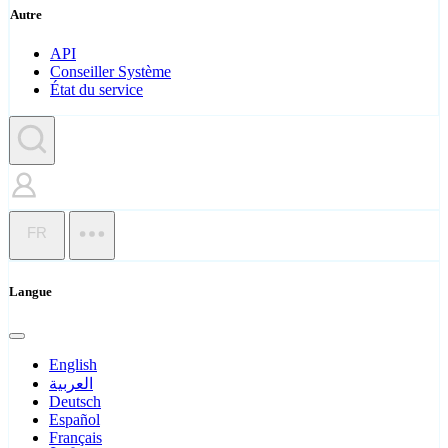
Autre
API
Conseiller Système
État du service
FR
Langue
English
العربية
Deutsch
Español
Français